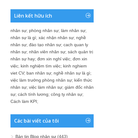
Liên kết hữu ích
nhân sự
;
phòng nhân sự
;
làm nhân sự
;
nhân sự là gì
;
xác nhận nhân sự
;
nghề
nhân sự
;
đào tạo nhân sự
;
cach quan ly
nhân sự
;
nhân viên nhân sự
;
sách quản trị
nhân sự hay
;
đơn xin nghỉ việc
;
đơn xin
việc
;
kinh nghiệm tìm việc
;
kinh nghiem
viet CV
;
ban nhân sự
;
nghề nhân sự là gì
;
việc làm trưởng phòng nhân sự
;
kiến thức
nhân sự
;
việc làm nhân sự
;
giám đốc nhân
sự
;
cách tính lương
;
công ty nhân sự
;
Cách làm KPI
;
Các bài viết của tôi
Bản tin Blog nhân sự
(443)