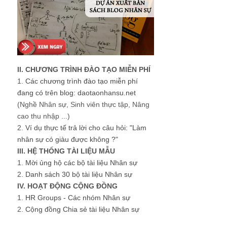
II. CHƯƠNG TRÌNH ĐÀO TẠO MIỄN PHÍ
1.
Các chương trình đào tạo miễn phí
đang có trên blog: daotaonhansu.net
(Nghề Nhân sự, Sinh viên thực tập, Nâng
cao thu nhập ...)
2.
Ví dụ thực tế trả lời cho câu hỏi: "Làm
nhân sự có giàu được không ?"
III. HỆ THỐNG TÀI LIỆU MẪU
1.
Mời ủng hộ các bộ tài liệu Nhân sự
2.
Danh sách 30 bộ tài liệu Nhân sự
IV. HOẠT ĐỘNG CỘNG ĐỒNG
1.
HR Groups - Các nhóm Nhân sự
2.
Cộng đồng Chia sẻ tài liệu Nhân sự