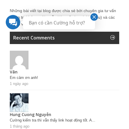
Những bài viết tại blog được chia sẻ bởi chuyên gia tư vấn
Quản trị Nhân sự Nguyễn Hùng Cường (
giới thiệu
) và các
Bạn có cần Cường hỗ trợ?
thành viên khác trong cộng đồng Nhân sự.
Recent Comments
Vân
Em cảm ơn anh!
1 ngày ago
Hung Cuong Nguyễn
Cường kiểm tra thì vẫn thấy link hoạt động tốt. A...
1 tháng ago