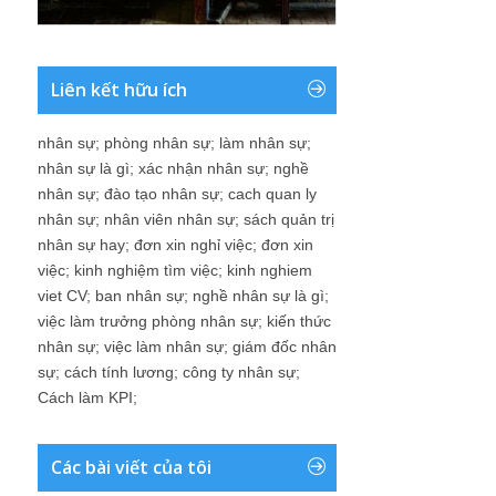
Liên kết hữu ích
nhân sự
;
phòng nhân sự
;
làm nhân sự
;
nhân sự là gì
;
xác nhận nhân sự
;
nghề
nhân sự
;
đào tạo nhân sự
;
cach quan ly
nhân sự
;
nhân viên nhân sự
;
sách quản trị
nhân sự hay
;
đơn xin nghỉ việc
;
đơn xin
việc
;
kinh nghiệm tìm việc
;
kinh nghiem
viet CV
;
ban nhân sự
;
nghề nhân sự là gì
;
việc làm trưởng phòng nhân sự
;
kiến thức
nhân sự
;
việc làm nhân sự
;
giám đốc nhân
sự
;
cách tính lương
;
công ty nhân sự
;
Cách làm KPI
;
Các bài viết của tôi