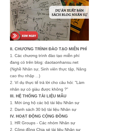
II. CHƯƠNG TRÌNH ĐÀO TẠO MIỄN PHÍ
1.
Các chương trình đào tạo miễn phí
đang có trên blog: daotaonhansu.net
(Nghề Nhân sự, Sinh viên thực tập, Nâng
cao thu nhập ...)
2.
Ví dụ thực tế trả lời cho câu hỏi: "Làm
nhân sự có giàu được không ?"
III. HỆ THỐNG TÀI LIỆU MẪU
1.
Mời ủng hộ các bộ tài liệu Nhân sự
2.
Danh sách 30 bộ tài liệu Nhân sự
IV. HOẠT ĐỘNG CỘNG ĐỒNG
1.
HR Groups - Các nhóm Nhân sự
2.
Cộng đồng Chia sẻ tài liệu Nhân sự