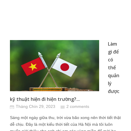
Làm
gì để
có
thể
quản
lý
được
kỹ thuật hiện đi hiện trường?...
Tháng Chín 29, 2023
2 comments
Sáng một ngày giữa thu, trời vừa bão xong nên thời tiết thật
dễ chịu. Đây là một kiểu thời tiết của Hà Nội mà tôi luôn