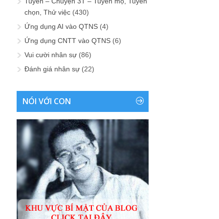
Tuyển – Chuyện 3T – Tuyển mộ, Tuyển
chọn, Thử việc
(430)
Ứng dụng AI vào QTNS
(4)
Ứng dụng CNTT vào QTNS
(6)
Vui cười nhân sự
(86)
Đánh giá nhân sự
(22)
NÓI VỚI CON