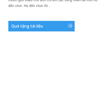
muốn giới thiệu cho anh chị em các vùng miền để mời họ
đến chơi. Họ đến chơi rồi...
Quà tặng tài liệu