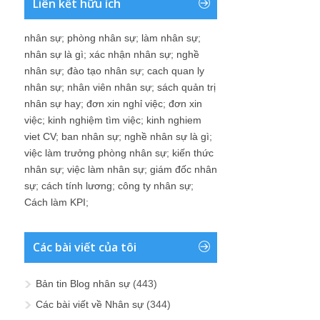
Liên kết hữu ích
nhân sự
;
phòng nhân sự
;
làm nhân sự
;
nhân sự là gì
;
xác nhận nhân sự
;
nghề
nhân sự
;
đào tạo nhân sự
;
cach quan ly
nhân sự
;
nhân viên nhân sự
;
sách quản trị
nhân sự hay
;
đơn xin nghỉ việc
;
đơn xin
việc
;
kinh nghiệm tìm việc
;
kinh nghiem
viet CV
;
ban nhân sự
;
nghề nhân sự là gì
;
việc làm trưởng phòng nhân sự
;
kiến thức
nhân sự
;
việc làm nhân sự
;
giám đốc nhân
sự
;
cách tính lương
;
công ty nhân sự
;
Cách làm KPI
;
Các bài viết của tôi
Bản tin Blog nhân sự
(443)
Các bài viết về Nhân sự
(344)