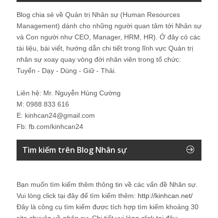
Blog chia sẻ về Quản trị Nhân sự (Human Resources
Management) dành cho những người quan tâm tới Nhân sự
và Con người như CEO, Manager, HRM, HR). Ở đây có các
tài liệu, bài viết, hướng dẫn chi tiết trong lĩnh vực Quản trị
nhân sự xoay quay vòng đời nhân viên trong tổ chức:
Tuyển - Dạy - Dùng - Giữ - Thải.
Liên hệ: Mr. Nguyễn Hùng Cường
M: 0988 833 616
E: kinhcan24@gmail.com
Fb: fb.com/kinhcan24
Tìm kiếm trên Blog Nhân sự
Bạn muốn tìm kiếm thêm thông tin về các vấn đề
Nhân sự
.
Vui lòng click tại đây để tìm kiếm thêm:
http://kinhcan.net/
Đây là công cụ tìm kiếm được tích hợp tìm kiếm khoảng 30
site chuyên về
nhân sự
. Chi tiết vui lòng click tại đây: