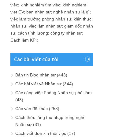
việc
;
kinh nghiệm tìm việc
;
kinh nghiem
viet CV
;
ban nhân sự
;
nghề nhân sự là gì
;
việc làm trưởng phòng nhân sự
;
kiến thức
nhân sự
;
việc làm nhân sự
;
giám đốc nhân
sự
;
cách tính lương
;
công ty nhân sự
;
Cách làm KPI
;
Các bài viết của tôi
Bản tin Blog nhân sự
(443)
Các bài viết về Nhân sự
(344)
Các công việc Phòng Nhân sự phải làm
(43)
Các vấn đề khác
(258)
Cách thức tăng thu nhập trong nghề
Nhân sự
(31)
Cách viết đơn xin thôi việc
(17)