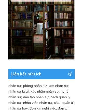
Liên kết hữu ích
nhân sự
;
phòng nhân sự
;
làm nhân sự
;
nhân sự là gì
;
xác nhận nhân sự
;
nghề
nhân sự
;
đào tạo nhân sự
;
cach quan ly
nhân sự
;
nhân viên nhân sự
;
sách quản trị
nhân sự hay
;
đơn xin nghỉ việc
;
đơn xin