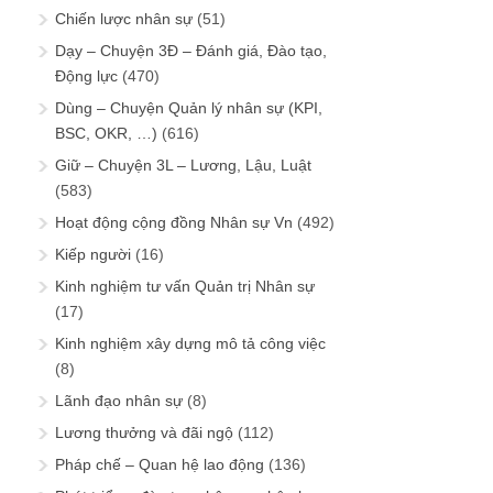
Chiến lược nhân sự
(51)
Dạy – Chuyện 3Đ – Đánh giá, Đào tạo,
Động lực
(470)
Dùng – Chuyện Quản lý nhân sự (KPI,
BSC, OKR, …)
(616)
Giữ – Chuyện 3L – Lương, Lậu, Luật
(583)
Hoạt động cộng đồng Nhân sự Vn
(492)
Kiếp người
(16)
Kinh nghiệm tư vấn Quản trị Nhân sự
(17)
Kinh nghiệm xây dựng mô tả công việc
(8)
Lãnh đạo nhân sự
(8)
Lương thưởng và đãi ngộ
(112)
Pháp chế – Quan hệ lao động
(136)