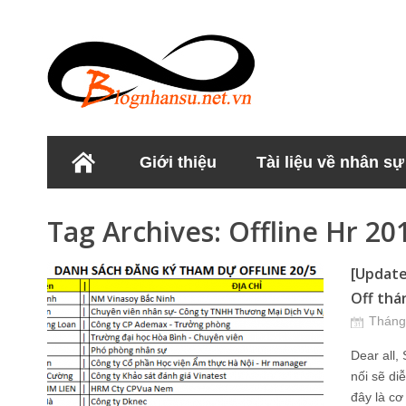
Giới thiệu
Tài liệu về nhân sự
Học viện Nhân sư
Tag Archives:
Offline Hr 20
[Update
Off thá
Tháng
Dear all,
nối sẽ di
đây là cơ