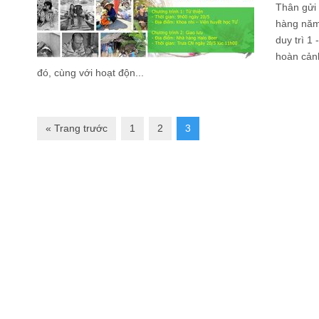
Thân gửi 
hàng năm
duy trì 1
hoàn cản
đó, cùng với hoạt độn...
« Trang trước
1
2
3