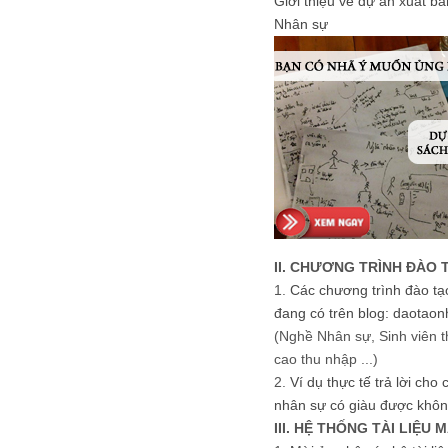
Giới thiệu về dự án xuất b
Nhân sự
II. CHƯƠNG TRÌNH ĐÀO 
1.
Các chương trình đào tạ
đang có trên blog: daotaon
(Nghề Nhân sự, Sinh viên t
cao thu nhập ...)
2.
Ví dụ thực tế trả lời cho
nhân sự có giàu được khôn
III. HỆ THỐNG TÀI LIỆU 