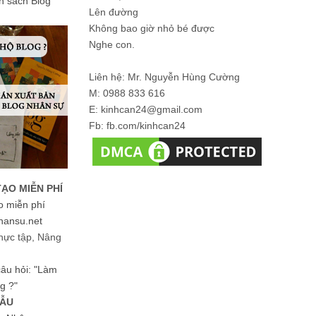
ản sách Blog
Lên đường
Không bao giờ nhỏ bé được
Nghe con.
Liên hệ: Mr. Nguyễn Hùng Cường
M: 0988 833 616
E: kinhcan24@gmail.com
Fb: fb.com/kinhcan24
TẠO MIỄN PHÍ
o miễn phí
hansu.net
hực tập, Nâng
 câu hỏi: "Làm
g ?"
MẪU