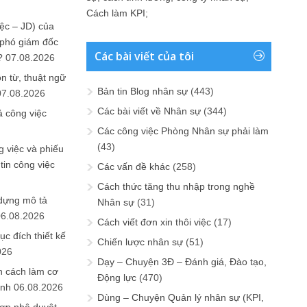
Cách làm KPI
;
ệc – JD) của
 phó giám đốc
Các bài viết của tôi
?
07.08.2026
n từ, thuật ngữ
Bản tin Blog nhân sự
(443)
07.08.2026
Các bài viết về Nhân sự
(344)
ả công việc
Các công việc Phòng Nhân sự phải làm
(43)
 việc và phiếu
tin công việc
Các vấn đề khác
(258)
Cách thức tăng thu nhập trong nghề
 dựng mô tả
Nhân sự
(31)
06.08.2026
Cách viết đơn xin thôi việc
(17)
ục đích thiết kế
Chiến lược nhân sự
(51)
026
Dạy – Chuyện 3Đ – Đánh giá, Đào tạo,
n cách làm cơ
Động lực
(470)
anh
06.08.2026
Dùng – Chuyện Quản lý nhân sự (KPI,