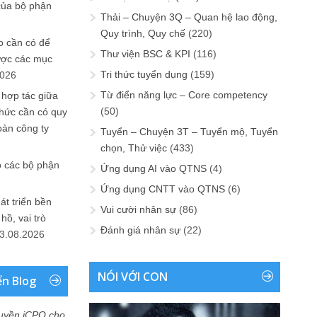
của bộ phận
Thải – Chuyện 3Q – Quan hệ lao động,
Quy trình, Quy chế
(220)
 cần có để
Thư viện BSC & KPI
(116)
ược các mục
Tri thức tuyển dụng
(159)
2026
Từ điển năng lực – Core competency
 hợp tác giữa
(50)
chức cần có quy
oàn công ty
Tuyển – Chuyện 3T – Tuyển mộ, Tuyển
chọn, Thử việc
(433)
o các bộ phận
Ứng dụng AI vào QTNS
(4)
Ứng dụng CNTT vào QTNS
(6)
át triển bền
Vui cười nhân sự
(86)
ồ, vai trò
Đánh giá nhân sự
(22)
3.08.2026
NÓI VỚI CON
ển Blog
uyền iCPO cho