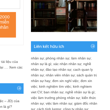
Liên kết hữu ích
nhân sự
;
phòng nhân sự
;
làm nhân sự
;
tài liệu của
nhân sự là gì
;
xác nhận nhân sự
;
nghề
i ....
Xem các
nhân sự
;
đào tạo nhân sự
;
cach quan ly
nhân sự
;
nhân viên nhân sự
;
sách quản trị
nhân sự hay
;
đơn xin nghỉ việc
;
đơn xin
việc
;
kinh nghiệm tìm việc
;
kinh nghiem
viet CV
;
ban nhân sự
;
nghề nhân sự là gì
;
việc làm trưởng phòng nhân sự
;
kiến thức
ệc – JD) của
nhân sự
;
việc làm nhân sự
;
giám đốc nhân
n là gì?
sự
;
cách tính lương
;
công ty nhân sự
;