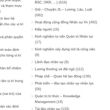
ợp phê duyệt,
BSC, OKR, …)
(616)
in và tham mưu
Giữ – Chuyện 3L – Lương, Lậu, Luật
6
(582)
ch làm hệ
Hoạt động cộng đồng Nhân sự Vn
(492)
t cho các vị trí
Kiếp người
(16)
6
Kinh nghiệm tư vấn Quản trị Nhân sự
 và phân quyền
(17)
Kinh nghiệm xây dựng mô tả công việc
ính toán định
(8)
ho từng vị trí
Lãnh đạo nhân sự
(8)
phân bổ nhiệm
Lương thưởng và đãi ngộ
(112)
Pháp chế – Quan hệ lao động
(136)
tên vị trí trong
Phát triển – đào tạo nhân sự nhân lực
(56)
 (vai trò) của
Quản trị tri thức – Knowledge
Management
(19)
hận xác định
Tài liệu nhân sự
(133)