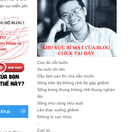
Nhân sự miễn phí
Cao đo nỗi buồn
Xa nuôi chí lớn
Dẫu làm sao thì cha vẫn muốn
Sống trên đá không chê đá gập ghềnh
Sống trong thung không chê thung nghèo
đói
Sống như sông như suối
Lên thác xuống ghềnh
 khai
Không lo cực nhọc
...
Con ơi, ...