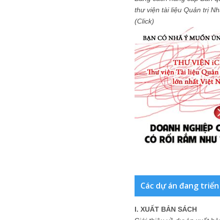
thư viện tài liệu Quản trị 
(Click)
Các dự án đang triển
I. XUẤT BẢN SÁCH