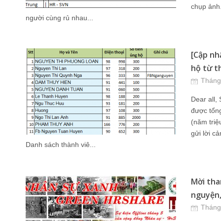
chụp ảnh.
người cùng rủ nhau...
[Cập nh
hộ từ th
Tháng
Dear all,
được tổng
(năm triệ
gửi lời c
Danh sách thành viê...
Mời tha
nguyện, 
Tháng