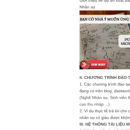
Giới thiệu về dự án xuất b
Nhân sự
II. CHƯƠNG TRÌNH ĐÀO 
1.
Các chương trình đào tạ
đang có trên blog: daotaon
(Nghề Nhân sự, Sinh viên t
cao thu nhập ...)
2.
Ví dụ thực tế trả lời cho
nhân sự có giàu được khôn
III. HỆ THỐNG TÀI LIỆU 