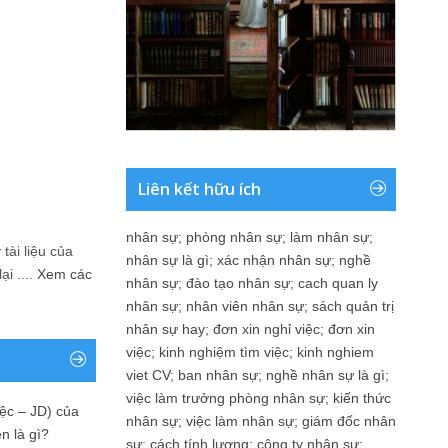
Liên kết hữu ích
nhân sự
;
phòng nhân sự
;
làm nhân sự
;
tài liệu của
nhân sự là gì
;
xác nhận nhân sự
;
nghề
i ....
Xem các
nhân sự
;
đào tạo nhân sự
;
cach quan ly
nhân sự
;
nhân viên nhân sự
;
sách quản trị
nhân sự hay
;
đơn xin nghỉ việc
;
đơn xin
việc
;
kinh nghiệm tìm việc
;
kinh nghiem
viet CV
;
ban nhân sự
;
nghề nhân sự là gì
;
việc làm trưởng phòng nhân sự
;
kiến thức
ệc – JD) của
nhân sự
;
việc làm nhân sự
;
giám đốc nhân
n là gì?
sự
;
cách tính lương
;
công ty nhân sự
;