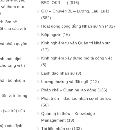
ợp phê duyệt,
BSC, OKR, …)
(616)
in và tham mưu
Giữ – Chuyện 3L – Lương, Lậu, Luật
6
(582)
ch làm hệ
Hoạt động cộng đồng Nhân sự Vn
(492)
t cho các vị trí
Kiếp người
(16)
6
Kinh nghiệm tư vấn Quản trị Nhân sự
 và phân quyền
(17)
Kinh nghiệm xây dựng mô tả công việc
ính toán định
(8)
ho từng vị trí
Lãnh đạo nhân sự
(8)
phân bổ nhiệm
Lương thưởng và đãi ngộ
(112)
Pháp chế – Quan hệ lao động
(136)
tên vị trí trong
Phát triển – đào tạo nhân sự nhân lực
(56)
 (vai trò) của
Quản trị tri thức – Knowledge
Management
(19)
hận xác định
Tài liệu nhân sự
(133)