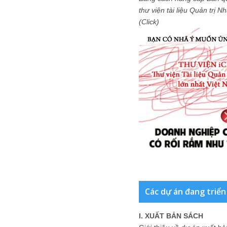
thư viện tài liệu Quản trị 
(Click)
Các dự án đang triển
I. XUẤT BẢN SÁCH