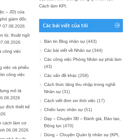
Cách làm KPI
;
ệc – JD) của
 phó giám đốc
Các bài viết của tôi
?
07.08.2026
n từ, thuật ngữ
Bản tin Blog nhân sự
(443)
07.08.2026
Các bài viết về Nhân sự
(344)
ả công việc
Các công việc Phòng Nhân sự phải làm
(43)
 việc và phiếu
tin công việc
Các vấn đề khác
(258)
Cách thức tăng thu nhập trong nghề
 dựng mô tả
Nhân sự
(31)
06.08.2026
Cách viết đơn xin thôi việc
(17)
ục đích thiết kế
Chiến lược nhân sự
(51)
026
Dạy – Chuyện 3Đ – Đánh giá, Đào tạo,
n cách làm cơ
Động lực
(470)
anh
06.08.2026
Dùng – Chuyện Quản lý nhân sự (KPI,