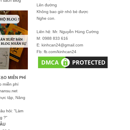
ản sách Blog
Lên đường
Không bao giờ nhỏ bé được
Nghe con.
Liên hệ: Mr. Nguyễn Hùng Cường
M: 0988 833 616
E: kinhcan24@gmail.com
Fb: fb.com/kinhcan24
TẠO MIỄN PHÍ
o miễn phí
hansu.net
hực tập, Nâng
 câu hỏi: "Làm
g ?"
MẪU