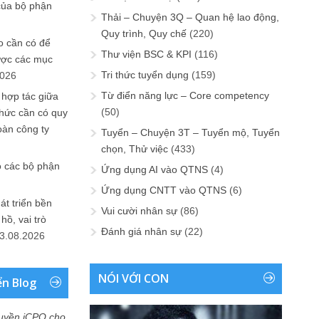
của bộ phận
Thải – Chuyện 3Q – Quan hệ lao động,
Quy trình, Quy chế
(220)
 cần có để
Thư viện BSC & KPI
(116)
ược các mục
Tri thức tuyển dụng
(159)
2026
Từ điển năng lực – Core competency
 hợp tác giữa
(50)
chức cần có quy
oàn công ty
Tuyển – Chuyện 3T – Tuyển mộ, Tuyển
chọn, Thử việc
(433)
o các bộ phận
Ứng dụng AI vào QTNS
(4)
Ứng dụng CNTT vào QTNS
(6)
át triển bền
Vui cười nhân sự
(86)
ồ, vai trò
Đánh giá nhân sự
(22)
3.08.2026
NÓI VỚI CON
ển Blog
uyền iCPO cho