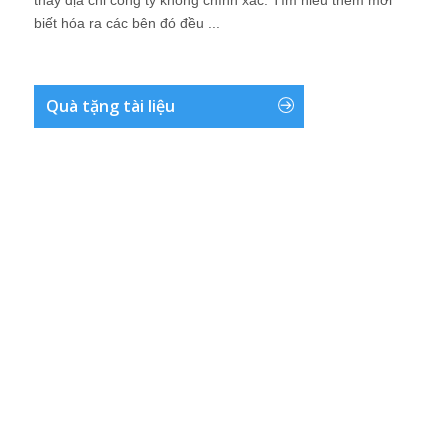
thấy địa chỉ công ty không chính xác. Tìm hiểu thêm mới
biết hóa ra các bên đó đều ...
Quà tặng tài liệu