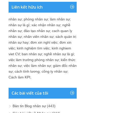
Liên kết hữu ích
nhân sự
;
phòng nhân sự
;
làm nhân sự
;
nhân sự là gì
;
xác nhận nhân sự
;
nghề
nhân sự
;
đào tạo nhân sự
;
cach quan ly
nhân sự
;
nhân viên nhân sự
;
sách quản trị
nhân sự hay
;
đơn xin nghỉ việc
;
đơn xin
việc
;
kinh nghiệm tìm việc
;
kinh nghiem
viet CV
;
ban nhân sự
;
nghề nhân sự là gì
;
việc làm trưởng phòng nhân sự
;
kiến thức
nhân sự
;
việc làm nhân sự
;
giám đốc nhân
sự
;
cách tính lương
;
công ty nhân sự
;
Cách làm KPI
;
Các bài viết của tôi
Bản tin Blog nhân sự
(443)