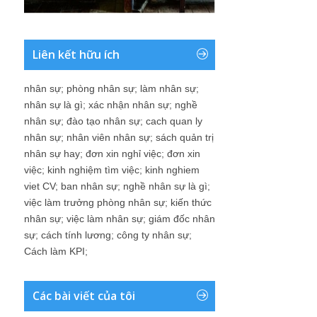
Liên kết hữu ích
nhân sự
;
phòng nhân sự
;
làm nhân sự
;
nhân sự là gì
;
xác nhận nhân sự
;
nghề
nhân sự
;
đào tạo nhân sự
;
cach quan ly
nhân sự
;
nhân viên nhân sự
;
sách quản trị
nhân sự hay
;
đơn xin nghỉ việc
;
đơn xin
việc
;
kinh nghiệm tìm việc
;
kinh nghiem
viet CV
;
ban nhân sự
;
nghề nhân sự là gì
;
việc làm trưởng phòng nhân sự
;
kiến thức
nhân sự
;
việc làm nhân sự
;
giám đốc nhân
sự
;
cách tính lương
;
công ty nhân sự
;
Cách làm KPI
;
Các bài viết của tôi