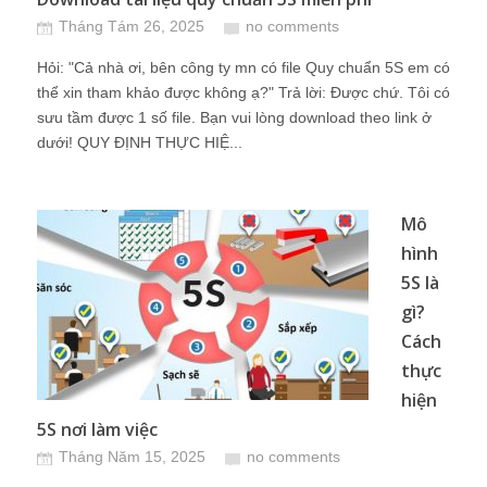
Tháng Tám 26, 2025
no comments
Hỏi: "Cả nhà ơi, bên công ty mn có file Quy chuẩn 5S em có
thể xin tham khảo được không ạ?" Trả lời: Được chứ. Tôi có
sưu tầm được 1 số file. Bạn vui lòng download theo link ở
dưới! QUY ĐỊNH THỰC HIỆ...
Mô
hình
5S là
gì?
Cách
thực
hiện
5S nơi làm việc
Tháng Năm 15, 2025
no comments