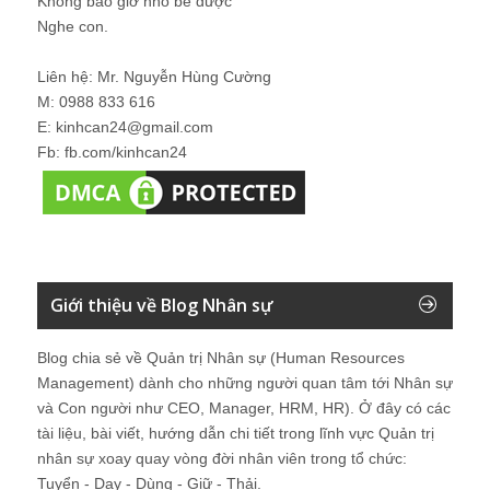
Không bao giờ nhỏ bé được
Nghe con.
Liên hệ: Mr. Nguyễn Hùng Cường
M: 0988 833 616
E: kinhcan24@gmail.com
Fb: fb.com/kinhcan24
Giới thiệu về Blog Nhân sự
Blog chia sẻ về Quản trị Nhân sự (Human Resources
Management) dành cho những người quan tâm tới Nhân sự
và Con người như CEO, Manager, HRM, HR). Ở đây có các
tài liệu, bài viết, hướng dẫn chi tiết trong lĩnh vực Quản trị
nhân sự xoay quay vòng đời nhân viên trong tổ chức:
Tuyển - Dạy - Dùng - Giữ - Thải.