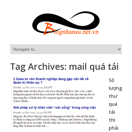
Tag Archives:
mail quá tải
Số
lượng
thư
quá
tải
thì
phải