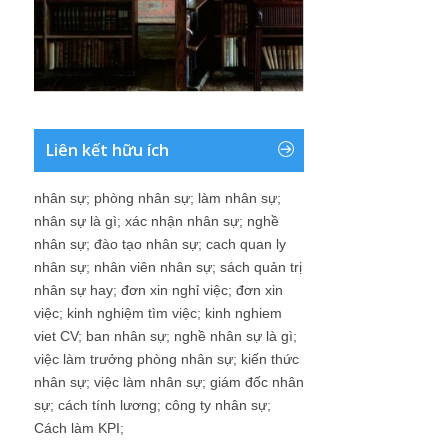
Liên kết hữu ích
nhân sự
;
phòng nhân sự
;
làm nhân sự
;
nhân sự là gì
;
xác nhận nhân sự
;
nghề
nhân sự
;
đào tạo nhân sự
;
cach quan ly
nhân sự
;
nhân viên nhân sự
;
sách quản trị
nhân sự hay
;
đơn xin nghỉ việc
;
đơn xin
việc
;
kinh nghiệm tìm việc
;
kinh nghiem
viet CV
;
ban nhân sự
;
nghề nhân sự là gì
;
việc làm trưởng phòng nhân sự
;
kiến thức
nhân sự
;
việc làm nhân sự
;
giám đốc nhân
sự
;
cách tính lương
;
công ty nhân sự
;
Cách làm KPI
;