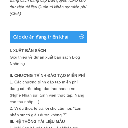
Bằng cách nâng cấp Bản quyền iCPO cho
thư viện tài liệu Quản trị Nhân sự miễn phí
(Click)
Các dự án đang triển khai
I. XUẤT BẢN SÁCH
Giới thiệu về dự án xuất bản sách Blog
Nhân sự
II. CHƯƠNG TRÌNH ĐÀO TẠO MIỄN PHÍ
1.
Các chương trình đào tạo miễn phí
đang có trên blog: daotaonhansu.net
(Nghề Nhân sự, Sinh viên thực tập, Nâng
cao thu nhập ...)
2.
Ví dụ thực tế trả lời cho câu hỏi: "Làm
nhân sự có giàu được không ?"
III. HỆ THỐNG TÀI LIỆU MẪU