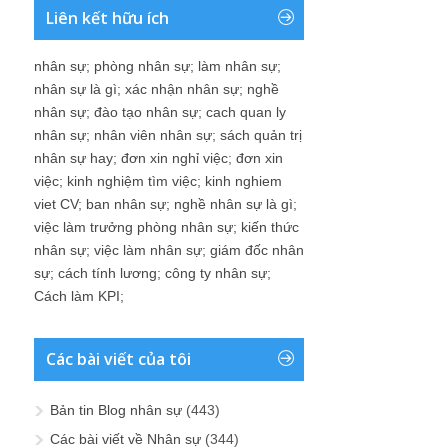
Liên kết hữu ích
nhân sự
;
phòng nhân sự
;
làm nhân sự
;
nhân sự là gì
;
xác nhận nhân sự
;
nghề
nhân sự
;
đào tạo nhân sự
;
cach quan ly
nhân sự
;
nhân viên nhân sự
;
sách quản trị
nhân sự hay
;
đơn xin nghỉ việc
;
đơn xin
việc
;
kinh nghiệm tìm việc
;
kinh nghiem
viet CV
;
ban nhân sự
;
nghề nhân sự là gì
;
việc làm trưởng phòng nhân sự
;
kiến thức
nhân sự
;
việc làm nhân sự
;
giám đốc nhân
sự
;
cách tính lương
;
công ty nhân sự
;
Cách làm KPI
;
Các bài viết của tôi
Bản tin Blog nhân sự
(443)
Các bài viết về Nhân sự
(344)