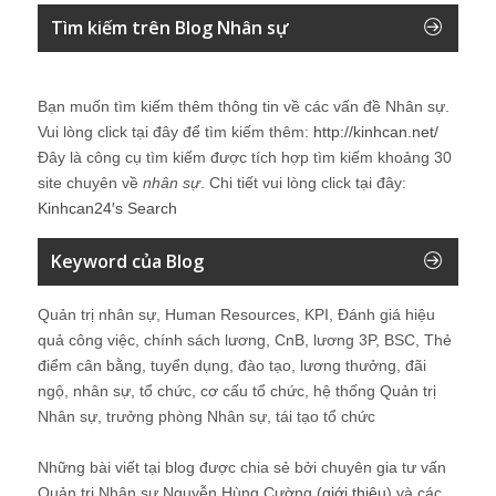
Tìm kiếm trên Blog Nhân sự
Bạn muốn tìm kiếm thêm thông tin về các vấn đề
Nhân sự
.
Vui lòng click tại đây để tìm kiếm thêm:
http://kinhcan.net/
Đây là công cụ tìm kiếm được tích hợp tìm kiếm khoảng 30
site chuyên về
nhân sự
. Chi tiết vui lòng click tại đây:
Kinhcan24′s Search
Keyword của Blog
Quản trị nhân sự, Human Resources, KPI, Đánh giá hiệu
quả công việc, chính sách lương, CnB, lương 3P, BSC, Thẻ
điểm cân bằng, tuyển dụng, đào tạo, lương thưởng, đãi
ngộ, nhân sự, tổ chức, cơ cấu tổ chức, hệ thống Quản trị
Nhân sự, trưởng phòng Nhân sự, tái tạo tổ chức
Những bài viết tại blog được chia sẻ bởi chuyên gia tư vấn
Quản trị Nhân sự Nguyễn Hùng Cường (
giới thiệu
) và các