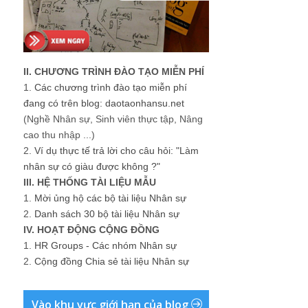
II. CHƯƠNG TRÌNH ĐÀO TẠO MIỄN PHÍ
1.
Các chương trình đào tạo miễn phí
đang có trên blog: daotaonhansu.net
(Nghề Nhân sự, Sinh viên thực tập, Nâng
cao thu nhập ...)
2.
Ví dụ thực tế trả lời cho câu hỏi: "Làm
nhân sự có giàu được không ?"
III. HỆ THỐNG TÀI LIỆU MẪU
1.
Mời ủng hộ các bộ tài liệu Nhân sự
2.
Danh sách 30 bộ tài liệu Nhân sự
IV. HOẠT ĐỘNG CỘNG ĐỒNG
1.
HR Groups - Các nhóm Nhân sự
2.
Cộng đồng Chia sẻ tài liệu Nhân sự
Vào khu vực giới hạn của blog