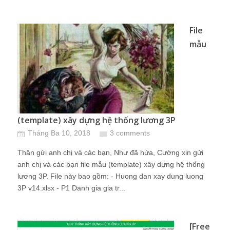
File
mẫu
(template) xây dựng hệ thống lương 3P
Tháng Ba 10, 2018
3 comments
Thân gửi anh chị và các bạn, Như đã hứa, Cường xin gửi
anh chị và các bạn file mẫu (template) xây dựng hệ thống
lương 3P. File này bao gồm: - Huong dan xay dung luong
3P v14.xlsx - P1 Danh gia gia tr...
[Free