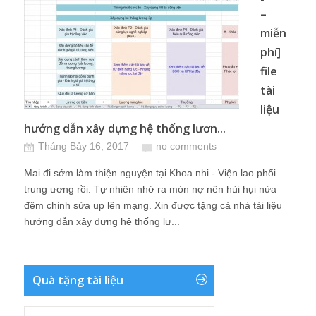
–
miễn
phí]
file
tài
liệu
hướng dẫn xây dựng hệ thống lươn...
Tháng Bảy 16, 2017
no comments
Mai đi sớm làm thiện nguyện tại Khoa nhi - Viện lao phổi
trung ương rồi. Tự nhiên nhớ ra món nợ nên hùi hụi nửa
đêm chỉnh sửa up lên mạng. Xin được tặng cả nhà tài liệu
hướng dẫn xây dựng hệ thống lư...
Quà tặng tài liệu