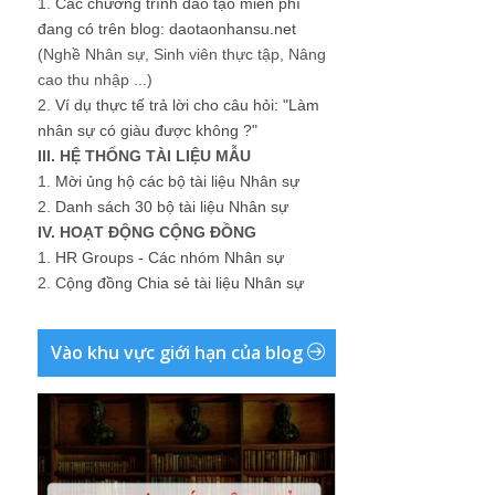
1.
Các chương trình đào tạo miễn phí
đang có trên blog: daotaonhansu.net
(Nghề Nhân sự, Sinh viên thực tập, Nâng
cao thu nhập ...)
2.
Ví dụ thực tế trả lời cho câu hỏi: "Làm
nhân sự có giàu được không ?"
III. HỆ THỐNG TÀI LIỆU MẪU
1.
Mời ủng hộ các bộ tài liệu Nhân sự
2.
Danh sách 30 bộ tài liệu Nhân sự
IV. HOẠT ĐỘNG CỘNG ĐỒNG
1.
HR Groups - Các nhóm Nhân sự
2.
Cộng đồng Chia sẻ tài liệu Nhân sự
Vào khu vực giới hạn của blog