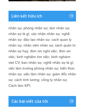
Liên kết hữu ích
nhân sự
;
phòng nhân sự
;
làm nhân sự
;
nhân sự là gì
;
xác nhận nhân sự
;
nghề
nhân sự
;
đào tạo nhân sự
;
cach quan ly
nhân sự
;
nhân viên nhân sự
;
sách quản trị
nhân sự hay
;
đơn xin nghỉ việc
;
đơn xin
việc
;
kinh nghiệm tìm việc
;
kinh nghiem
viet CV
;
ban nhân sự
;
nghề nhân sự là gì
;
việc làm trưởng phòng nhân sự
;
kiến thức
nhân sự
;
việc làm nhân sự
;
giám đốc nhân
sự
;
cách tính lương
;
công ty nhân sự
;
Cách làm KPI
;
Các bài viết của tôi