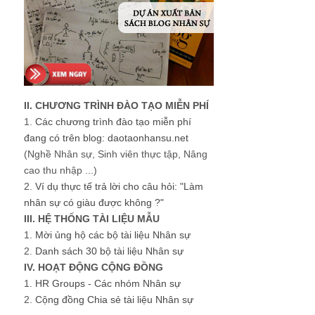
II. CHƯƠNG TRÌNH ĐÀO TẠO MIỄN PHÍ
1.
Các chương trình đào tạo miễn phí
đang có trên blog: daotaonhansu.net
(Nghề Nhân sự, Sinh viên thực tập, Nâng
cao thu nhập ...)
2.
Ví dụ thực tế trả lời cho câu hỏi: "Làm
nhân sự có giàu được không ?"
III. HỆ THỐNG TÀI LIỆU MẪU
1.
Mời ủng hộ các bộ tài liệu Nhân sự
2.
Danh sách 30 bộ tài liệu Nhân sự
IV. HOẠT ĐỘNG CỘNG ĐỒNG
1.
HR Groups - Các nhóm Nhân sự
2.
Cộng đồng Chia sẻ tài liệu Nhân sự