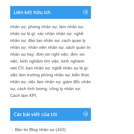
Liên kết hữu ích
nhân sự
;
phòng nhân sự
;
làm nhân sự
;
nhân sự là gì
;
xác nhận nhân sự
;
nghề
nhân sự
;
đào tạo nhân sự
;
cach quan ly
nhân sự
;
nhân viên nhân sự
;
sách quản trị
nhân sự hay
;
đơn xin nghỉ việc
;
đơn xin
việc
;
kinh nghiệm tìm việc
;
kinh nghiem
viet CV
;
ban nhân sự
;
nghề nhân sự là gì
;
việc làm trưởng phòng nhân sự
;
kiến thức
nhân sự
;
việc làm nhân sự
;
giám đốc nhân
sự
;
cách tính lương
;
công ty nhân sự
;
Cách làm KPI
;
Các bài viết của tôi
Bản tin Blog nhân sự
(443)