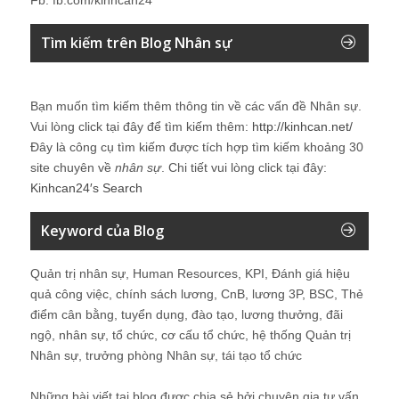
Tìm kiếm trên Blog Nhân sự
Bạn muốn tìm kiếm thêm thông tin về các vấn đề
Nhân sự
.
Vui lòng click tại đây để tìm kiếm thêm:
http://kinhcan.net/
Đây là công cụ tìm kiếm được tích hợp tìm kiếm khoảng 30
site chuyên về
nhân sự
. Chi tiết vui lòng click tại đây:
Kinhcan24′s Search
Keyword của Blog
Quản trị nhân sự, Human Resources, KPI, Đánh giá hiệu
quả công việc, chính sách lương, CnB, lương 3P, BSC, Thẻ
điểm cân bằng, tuyển dụng, đào tạo, lương thưởng, đãi
ngộ, nhân sự, tổ chức, cơ cấu tổ chức, hệ thống Quản trị
Nhân sự, trưởng phòng Nhân sự, tái tạo tổ chức
Những bài viết tại blog được chia sẻ bởi chuyên gia tư vấn