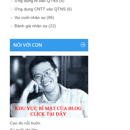
Ứng dụng AI vào QTNS
(4)
Ứng dụng CNTT vào QTNS
(6)
Vui cười nhân sự
(86)
Đánh giá nhân sự
(22)
NÓI VỚI CON
Cao đo nỗi buồn
Xa nuôi chí lớn