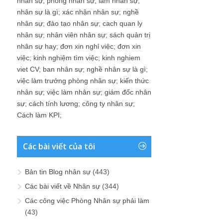
nhân sự
;
phòng nhân sự
;
làm nhân sự
;
nhân sự là gì
;
xác nhận nhân sự
;
nghề
nhân sự
;
đào tạo nhân sự
;
cach quan ly
nhân sự
;
nhân viên nhân sự
;
sách quản trị
nhân sự hay
;
đơn xin nghỉ việc
;
đơn xin
việc
;
kinh nghiệm tìm việc
;
kinh nghiem
viet CV
;
ban nhân sự
;
nghề nhân sự là gì
;
việc làm trưởng phòng nhân sự
;
kiến thức
nhân sự
;
việc làm nhân sự
;
giám đốc nhân
sự
;
cách tính lương
;
công ty nhân sự
;
Cách làm KPI
;
Các bài viết của tôi
Bản tin Blog nhân sự
(443)
Các bài viết về Nhân sự
(344)
Các công việc Phòng Nhân sự phải làm
(43)