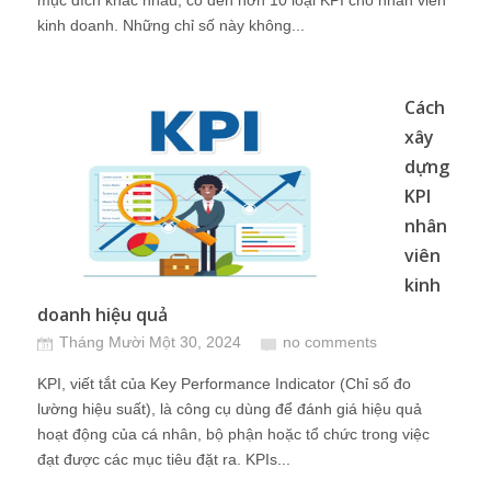
mục đích khác nhau, có đến hơn 10 loại KPI cho nhân viên
kinh doanh. Những chỉ số này không...
Cách
xây
dựng
KPI
nhân
viên
kinh
doanh hiệu quả
Tháng Mười Một 30, 2024
no comments
KPI, viết tắt của Key Performance Indicator (Chỉ số đo
lường hiệu suất), là công cụ dùng để đánh giá hiệu quả
hoạt động của cá nhân, bộ phận hoặc tổ chức trong việc
đạt được các mục tiêu đặt ra. KPIs...