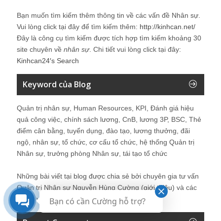
Bạn muốn tìm kiếm thêm thông tin về các vấn đề
Nhân sự
.
Vui lòng click tại đây để tìm kiếm thêm:
http://kinhcan.net/
Đây là công cụ tìm kiếm được tích hợp tìm kiếm khoảng 30
site chuyên về
nhân sự
. Chi tiết vui lòng click tại đây:
Kinhcan24′s Search
Keyword của Blog
Quản trị nhân sự, Human Resources, KPI, Đánh giá hiệu
quả công việc, chính sách lương, CnB, lương 3P, BSC, Thẻ
điểm cân bằng, tuyển dụng, đào tạo, lương thưởng, đãi
ngộ, nhân sự, tổ chức, cơ cấu tổ chức, hệ thống Quản trị
Nhân sự, trưởng phòng Nhân sự, tái tạo tổ chức
Những bài viết tại blog được chia sẻ bởi chuyên gia tư vấn
Quản trị Nhân sự Nguyễn Hùng Cường (
giới thiệu
) và các
thành viên khác trong cộng đồng Nhân sự.
Bạn có cần Cường hỗ trợ?