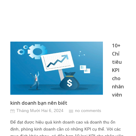
10+
Chỉ
tiêu
KPI
cho
nhân
viên
kinh doanh bạn nên biết
Tháng Mười Hai 6, 2024
no comments
Để đạt được hiệu quả kinh doanh cao và doanh thu ổn
định, phòng kinh doanh cần có những KPI cụ thể. Với các