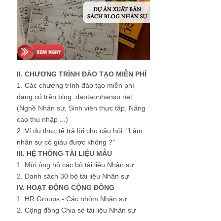
II. CHƯƠNG TRÌNH ĐÀO TẠO MIỄN PHÍ
1.
Các chương trình đào tạo miễn phí
đang có trên blog: daotaonhansu.net
(Nghề Nhân sự, Sinh viên thực tập, Nâng
cao thu nhập ...)
2.
Ví dụ thực tế trả lời cho câu hỏi: "Làm
nhân sự có giàu được không ?"
III. HỆ THỐNG TÀI LIỆU MẪU
1.
Mời ủng hộ các bộ tài liệu Nhân sự
2.
Danh sách 30 bộ tài liệu Nhân sự
IV. HOẠT ĐỘNG CỘNG ĐỒNG
1.
HR Groups - Các nhóm Nhân sự
2.
Cộng đồng Chia sẻ tài liệu Nhân sự