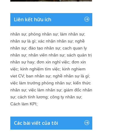
Liên kết hữu ích
nhân sự
;
phòng nhân sự
;
làm nhân sự
;
nhân sự là gì
;
xác nhận nhân sự
;
nghề
nhân sự
;
đào tạo nhân sự
;
cach quan ly
nhân sự
;
nhân viên nhân sự
;
sách quản trị
nhân sự hay
;
đơn xin nghỉ việc
;
đơn xin
việc
;
kinh nghiệm tìm việc
;
kinh nghiem
viet CV
;
ban nhân sự
;
nghề nhân sự là gì
;
việc làm trưởng phòng nhân sự
;
kiến thức
nhân sự
;
việc làm nhân sự
;
giám đốc nhân
sự
;
cách tính lương
;
công ty nhân sự
;
Cách làm KPI
;
Các bài viết của tôi