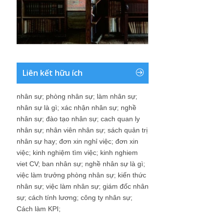
Liên kết hữu ích
nhân sự
;
phòng nhân sự
;
làm nhân sự
;
nhân sự là gì
;
xác nhận nhân sự
;
nghề
nhân sự
;
đào tạo nhân sự
;
cach quan ly
nhân sự
;
nhân viên nhân sự
;
sách quản trị
nhân sự hay
;
đơn xin nghỉ việc
;
đơn xin
việc
;
kinh nghiệm tìm việc
;
kinh nghiem
viet CV
;
ban nhân sự
;
nghề nhân sự là gì
;
việc làm trưởng phòng nhân sự
;
kiến thức
nhân sự
;
việc làm nhân sự
;
giám đốc nhân
sự
;
cách tính lương
;
công ty nhân sự
;
Cách làm KPI
;