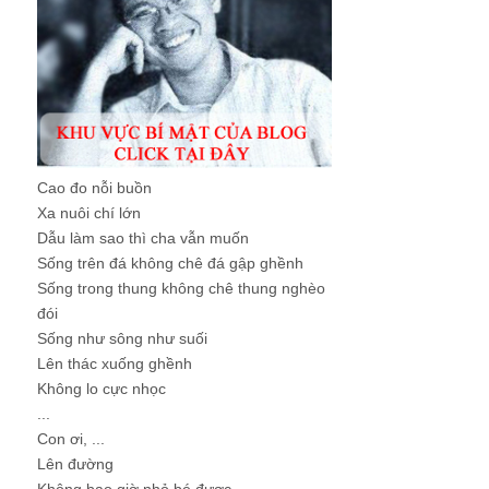
Cao đo nỗi buồn
Xa nuôi chí lớn
Dẫu làm sao thì cha vẫn muốn
Sống trên đá không chê đá gập ghềnh
Sống trong thung không chê thung nghèo
đói
Sống như sông như suối
Lên thác xuống ghềnh
Không lo cực nhọc
...
Con ơi, ...
Lên đường
Không bao giờ nhỏ bé được