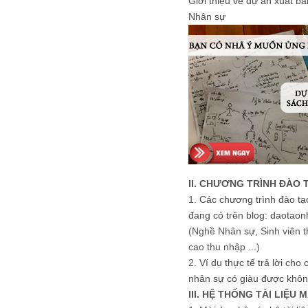
Giới thiệu về dự án xuất b
Nhân sự
II. CHƯƠNG TRÌNH ĐÀO 
1.
Các chương trình đào tạ
đang có trên blog: daotaon
(Nghề Nhân sự, Sinh viên t
cao thu nhập ...)
2.
Ví dụ thực tế trả lời cho
nhân sự có giàu được khôn
III. HỆ THỐNG TÀI LIỆU 