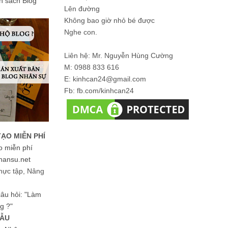
ản sách Blog
Lên đường
Không bao giờ nhỏ bé được
Nghe con.
Liên hệ: Mr. Nguyễn Hùng Cường
M: 0988 833 616
E: kinhcan24@gmail.com
Fb: fb.com/kinhcan24
TẠO MIỄN PHÍ
o miễn phí
hansu.net
hực tập, Nâng
 câu hỏi: "Làm
g ?"
MẪU