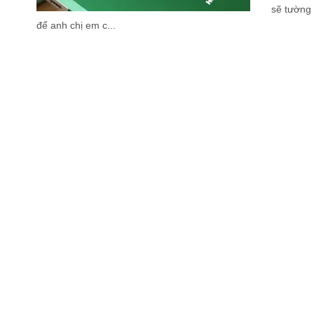
sẽ tường 
để anh chị em c...