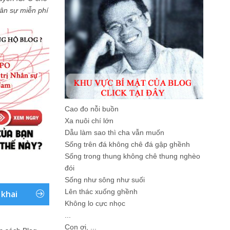
Nhân sự miễn phí
Cao đo nỗi buồn
Xa nuôi chí lớn
Dẫu làm sao thì cha vẫn muốn
Sống trên đá không chê đá gập ghềnh
Sống trong thung không chê thung nghèo
đói
Sống như sông như suối
Lên thác xuống ghềnh
 khai
Không lo cực nhọc
...
Con ơi, ...