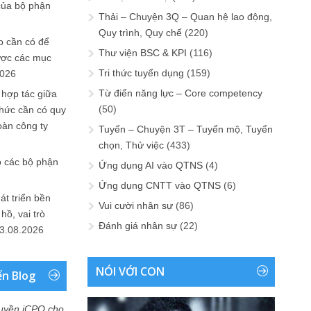
của bộ phận
Thải – Chuyện 3Q – Quan hệ lao động,
Quy trình, Quy chế
(220)
 cần có để
Thư viện BSC & KPI
(116)
ược các mục
Tri thức tuyển dụng
(159)
2026
Từ điển năng lực – Core competency
 hợp tác giữa
(50)
chức cần có quy
oàn công ty
Tuyển – Chuyện 3T – Tuyển mộ, Tuyển
chọn, Thử việc
(433)
o các bộ phận
Ứng dụng AI vào QTNS
(4)
Ứng dụng CNTT vào QTNS
(6)
át triển bền
Vui cười nhân sự
(86)
ồ, vai trò
Đánh giá nhân sự
(22)
3.08.2026
NÓI VỚI CON
ển Blog
uyền iCPO cho