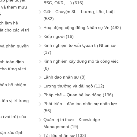
ợp phê duyệt,
BSC, OKR, …)
(616)
in và tham mưu
Giữ – Chuyện 3L – Lương, Lậu, Luật
6
(582)
ch làm hệ
Hoạt động cộng đồng Nhân sự Vn
(492)
t cho các vị trí
Kiếp người
(16)
6
Kinh nghiệm tư vấn Quản trị Nhân sự
 và phân quyền
(17)
Kinh nghiệm xây dựng mô tả công việc
ính toán định
(8)
ho từng vị trí
Lãnh đạo nhân sự
(8)
phân bổ nhiệm
Lương thưởng và đãi ngộ
(112)
Pháp chế – Quan hệ lao động
(136)
tên vị trí trong
Phát triển – đào tạo nhân sự nhân lực
(56)
 (vai trò) của
Quản trị tri thức – Knowledge
Management
(19)
hận xác định
Tài liệu nhân sự
(133)