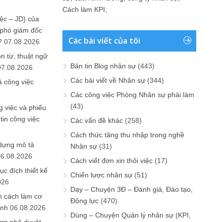
Cách làm KPI
;
ệc – JD) của
 phó giám đốc
Các bài viết của tôi
?
07.08.2026
n từ, thuật ngữ
Bản tin Blog nhân sự
(443)
07.08.2026
Các bài viết về Nhân sự
(344)
ả công việc
Các công việc Phòng Nhân sự phải làm
(43)
 việc và phiếu
tin công việc
Các vấn đề khác
(258)
Cách thức tăng thu nhập trong nghề
 dựng mô tả
Nhân sự
(31)
06.08.2026
Cách viết đơn xin thôi việc
(17)
ục đích thiết kế
Chiến lược nhân sự
(51)
026
Dạy – Chuyện 3Đ – Đánh giá, Đào tạo,
n cách làm cơ
Động lực
(470)
anh
06.08.2026
Dùng – Chuyện Quản lý nhân sự (KPI,