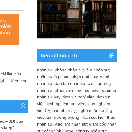
Liên kết hữu ích
nhân sự
;
phòng nhân sự
;
làm nhân sự
;
tài liệu của
nhân sự là gì
;
xác nhận nhân sự
;
nghề
i ....
Xem các
nhân sự
;
đào tạo nhân sự
;
cach quan ly
nhân sự
;
nhân viên nhân sự
;
sách quản trị
nhân sự hay
;
đơn xin nghỉ việc
;
đơn xin
việc
;
kinh nghiệm tìm việc
;
kinh nghiem
viet CV
;
ban nhân sự
;
nghề nhân sự là gì
;
việc làm trưởng phòng nhân sự
;
kiến thức
ệc – JD) của
nhân sự
;
việc làm nhân sự
;
giám đốc nhân
n là gì?
sự
;
cách tính lương
;
công ty nhân sự
;