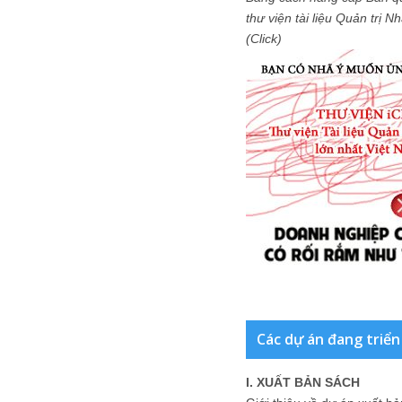
thư viện tài liệu Quản trị 
(Click)
Các dự án đang triển
I. XUẤT BẢN SÁCH