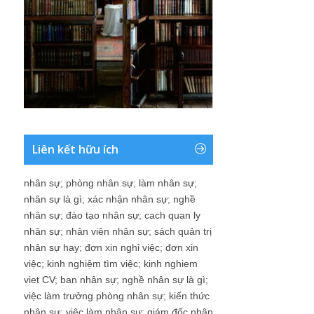
Liên kết hữu ích
nhân sự
;
phòng nhân sự
;
làm nhân sự
;
nhân sự là gì
;
xác nhận nhân sự
;
nghề
nhân sự
;
đào tạo nhân sự
;
cach quan ly
nhân sự
;
nhân viên nhân sự
;
sách quản trị
nhân sự hay
;
đơn xin nghỉ việc
;
đơn xin
việc
;
kinh nghiệm tìm việc
;
kinh nghiem
viet CV
;
ban nhân sự
;
nghề nhân sự là gì
;
việc làm trưởng phòng nhân sự
;
kiến thức
nhân sự
;
việc làm nhân sự
;
giám đốc nhân