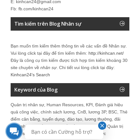
E: kinhcan24@gmail.com
Fb: fb.com/kinhcan24
Tìm kiếm trên Blog Nhân sự
Bạn muốn tìm kiếm thêm thông tin về các vấn đề
Nhân sự
.
Vui lòng click tại đây để tìm kiếm thêm:
http://kinhcan.net/
Đây là công cụ tìm kiếm được tích hợp tìm kiếm khoảng 30
site chuyên về
nhân sự
. Chi tiết vui lòng click tại đây:
Kinhcan24′s Search
Keyword của Blog
Quản trị nhân sự, Human Resources, KPI, Đánh giá hiệu
quả công việc, chính sách lương, CnB, lương 3P, BSC, Thẻ
điểm cân bằng, tuyển dụng, đào tạo, lương thưởng, đãi
ngộ, nhân sự, tổ chức, cơ cấu tổ chức, hệ thống Quản trị
Bạn có cần Cường hỗ trợ?
Nhân sự, trưởng phòng Nhân sự, tái tạo tổ chức