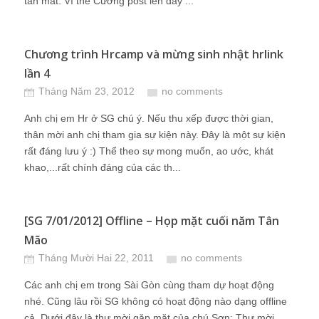
tản mát. Vì thế Cường post lên đây ...
Chương trình Hrcamp và mừng sinh nhật hrlink
lần 4
Tháng Năm 23, 2012
no comments
Anh chị em Hr ở SG chú ý. Nếu thu xếp được thời gian,
thân mời anh chị tham gia sự kiện này. Đây là một sự kiện
rất đáng lưu ý :) Thể theo sự mong muốn, ao ước, khát
khao,...rất chính đáng của các th...
[SG 7/01/2012] Offline – Họp mặt cuối năm Tân
Mão
Tháng Mười Hai 22, 2011
no comments
Các anh chị em trong Sài Gòn cùng tham dự hoạt động
nhé. Cũng lâu rồi SG không có hoạt động nào dạng offline
cả. Dưới đây là thư mời gặp mặt của chú Sơn: Thư mời