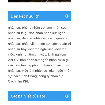
Liên kết hữu ích
nhân sự
;
phòng nhân sự
;
làm nhân sự
;
nhân sự là gì
;
xác nhận nhân sự
;
nghề
nhân sự
;
đào tạo nhân sự
;
cach quan ly
nhân sự
;
nhân viên nhân sự
;
sách quản trị
nhân sự hay
;
đơn xin nghỉ việc
;
đơn xin
việc
;
kinh nghiệm tìm việc
;
kinh nghiem
viet CV
;
ban nhân sự
;
nghề nhân sự là gì
;
việc làm trưởng phòng nhân sự
;
kiến thức
nhân sự
;
việc làm nhân sự
;
giám đốc nhân
sự
;
cách tính lương
;
công ty nhân sự
;
Cách làm KPI
;
Các bài viết của tôi