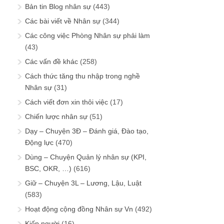
Bản tin Blog nhân sự
(443)
Các bài viết về Nhân sự
(344)
Các công việc Phòng Nhân sự phải làm
(43)
Các vấn đề khác
(258)
Cách thức tăng thu nhập trong nghề
Nhân sự
(31)
Cách viết đơn xin thôi việc
(17)
Chiến lược nhân sự
(51)
Dạy – Chuyện 3Đ – Đánh giá, Đào tạo,
Động lực
(470)
Dùng – Chuyện Quản lý nhân sự (KPI,
BSC, OKR, …)
(616)
Giữ – Chuyện 3L – Lương, Lậu, Luật
(583)
Hoạt động cộng đồng Nhân sự Vn
(492)
Kiếp người
(16)