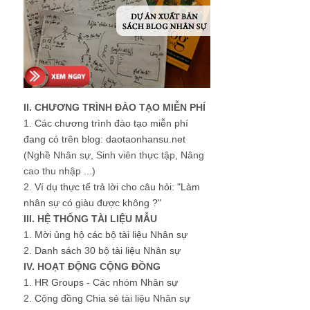
II. CHƯƠNG TRÌNH ĐÀO TẠO MIỄN PHÍ
1.
Các chương trình đào tạo miễn phí
đang có trên blog: daotaonhansu.net
(Nghề Nhân sự, Sinh viên thực tập, Nâng
cao thu nhập ...)
2.
Ví dụ thực tế trả lời cho câu hỏi: "Làm
nhân sự có giàu được không ?"
III. HỆ THỐNG TÀI LIỆU MẪU
1.
Mời ủng hộ các bộ tài liệu Nhân sự
2.
Danh sách 30 bộ tài liệu Nhân sự
IV. HOẠT ĐỘNG CỘNG ĐỒNG
1.
HR Groups - Các nhóm Nhân sự
2.
Cộng đồng Chia sẻ tài liệu Nhân sự