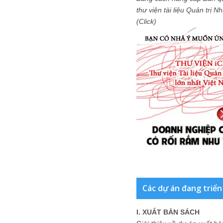
thư viện tài liệu Quản trị 
(Click)
Các dự án đang triển
I. XUẤT BẢN SÁCH