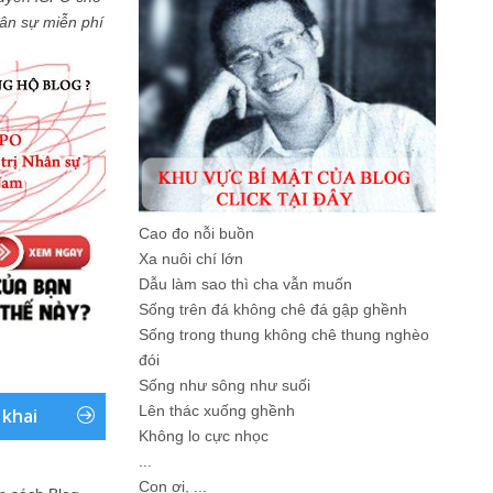
Nhân sự miễn phí
Cao đo nỗi buồn
Xa nuôi chí lớn
Dẫu làm sao thì cha vẫn muốn
Sống trên đá không chê đá gập ghềnh
Sống trong thung không chê thung nghèo
đói
Sống như sông như suối
Lên thác xuống ghềnh
 khai
Không lo cực nhọc
...
Con ơi, ...