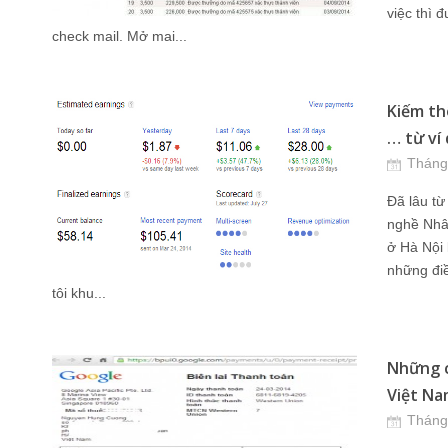
việc thì 
check mail. Mở mai...
Kiếm th
… từ ví 
Tháng
Đã lâu từ 
nghề Nhân
ở Hà Nội 
những điều
tôi khu...
Những c
Việt Nam
Tháng