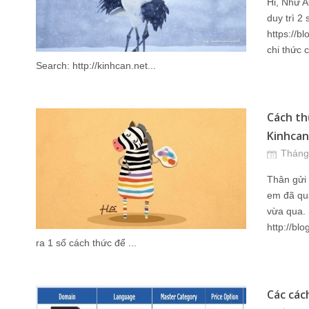
Hi, Như A
duy trì 2 
https://b
chi thức 
Search: http://kinhcan.net...
Cách th
Kinhca
Tháng
Thân gửi 
em đã qua
vừa qua. 
http://bl
ra 1 số cách thức để ...
Các các