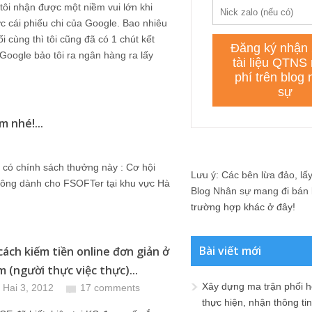
ôi nhận được một niềm vui lớn khi
 cái phiếu chi của Google. Bao nhiêu
ối cùng thì tôi cũng đã có 1 chút kết
Google bảo tôi ra ngân hàng ra lấy
 nhé!...
 có chính sách thưởng này : Cơ hội
Lưu ý: Các bên lừa đảo, lấy 
 công dành cho FSOFTer tại khu vực Hà
Blog Nhân sự mang đi bán lạ
trường hợp khác ở đây!
Bài viết mới
ách kiếm tiền online đơn giản ở
 (người thực việc thực)...
Xây dựng ma trận phối h
 Hai 3, 2012
17 comments
thực hiện, nhận thông t