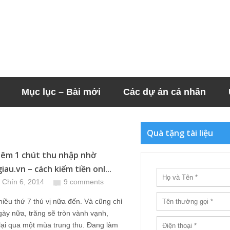
Mục lục – Bài mới
Các dự án cá nhân
Quà tặng tài liệu
êm 1 chút thu nhập nhờ
au.vn – cách kiếm tiền onl...
 Chín 6, 2014
9 comments
hiều thứ 7 thú vị nữa đến. Và cũng chỉ
gày nữa, trăng sẽ tròn vành vạnh,
lại qua một mùa trung thu. Đang làm