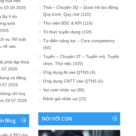
ng của việc
Thải – Chuyện 3Q – Quan hệ lao động,
ức
03.08.2026
Quy trình, Quy chế
(220)
lấy lí do
Thư viện BSC & KPI
(116)
ớng kinh
.2026
Tri thức tuyển dụng
(159)
h vụ: Rõ luật
Từ điển năng lực – Core competency
u về sau
(50)
Tuyển – Chuyện 3T – Tuyển mộ, Tuyển
là phải lập thỏa
chọn, Thử việc
(425)
1.07.2026
Ứng dụng AI vào QTNS
(4)
 dựng và đăng
Ứng dụng CNTT vào QTNS
(6)
0.07.2026
Vui cười nhân sự
(86)
không chỉ huy
Đánh giá nhân sự
(22)
Nam
29.07.2026
NÓI VỚI CON
ển Blog
uyền iCPO cho