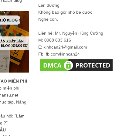
ản sách Blog
Lên đường
Không bao giờ nhỏ bé được
Nghe con.
Liên hệ: Mr. Nguyễn Hùng Cường
M: 0988 833 616
E: kinhcan24@gmail.com
Fb: fb.com/kinhcan24
TẠO MIỄN PHÍ
o miễn phí
hansu.net
hực tập, Nâng
 câu hỏi: "Làm
g ?"
MẪU