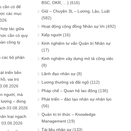
BSC, OKR, …)
(616)
 cần có để
Giữ – Chuyện 3L – Lương, Lậu, Luật
ược các mục
(582)
2026
Hoạt động cộng đồng Nhân sự Vn
(492)
 hợp tác giữa
Kiếp người
(16)
chức cần có quy
oàn công ty
Kinh nghiệm tư vấn Quản trị Nhân sự
(17)
o các bộ phận
Kinh nghiệm xây dựng mô tả công việc
(8)
át triển bền
Lãnh đạo nhân sự
(8)
ồ, vai trò
Lương thưởng và đãi ngộ
(112)
3.08.2026
Pháp chế – Quan hệ lao động
(136)
ần người, mà
Phát triển – đào tạo nhân sự nhân lực
 lượng – đúng
(56)
ách
03.08.2026
Quản trị tri thức – Knowledge
hân loại ngạch
Management
(19)
n
03.08.2026
Tài liệu nhân sự
(133)