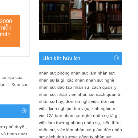
Liên kết hữu ích
nhân sự
;
phòng nhân sự
;
làm nhân sự
;
tài liệu của
nhân sự là gì
;
xác nhận nhân sự
;
nghề
i ....
Xem các
nhân sự
;
đào tạo nhân sự
;
cach quan ly
nhân sự
;
nhân viên nhân sự
;
sách quản trị
nhân sự hay
;
đơn xin nghỉ việc
;
đơn xin
việc
;
kinh nghiệm tìm việc
;
kinh nghiem
viet CV
;
ban nhân sự
;
nghề nhân sự là gì
;
việc làm trưởng phòng nhân sự
;
kiến thức
ợp phê duyệt,
nhân sự
;
việc làm nhân sự
;
giám đốc nhân
in và tham mưu
sự
;
cách tính lương
;
công ty nhân sự
;