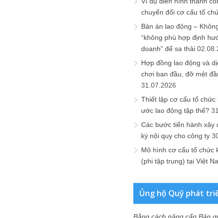
Ví dụ điển hình thành cô
chuyển đổi cơ cấu tổ ch
Bản án lao động – Không 
“không phù hợp định hư
doanh” để sa thải
02.08
Hợp đồng lao động và dịc
chơi ban đầu, đỡ mệt đầ
31.07.2026
Thiết lập cơ cấu tổ chức 
ước lao động tập thể?
3
Các bước tiến hành xây
ký nội quy cho công ty
3
Mô hình cơ cấu tổ chức 
(phi tập trung) tại Việt 
Ủng hộ Quỹ phát tri
Bằng cách nâng cấp Bản q