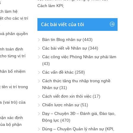
6
Cách làm KPI
;
ch làm hệ
t cho các vị trí
Các bài viết của tôi
6
 và phân quyền
Bản tin Blog nhân sự
(443)
Các bài viết về Nhân sự
(344)
ính toán định
ho từng vị trí
Các công việc Phòng Nhân sự phải làm
(43)
phân bổ nhiệm
Các vấn đề khác
(258)
Cách thức tăng thu nhập trong nghề
tên vị trí trong
Nhân sự
(31)
Cách viết đơn xin thôi việc
(17)
 (vai trò) của
Chiến lược nhân sự
(51)
Dạy – Chuyện 3Đ – Đánh giá, Đào tạo,
hận xác định
Động lực
(470)
của bộ phận
Dùng – Chuyện Quản lý nhân sự (KPI,