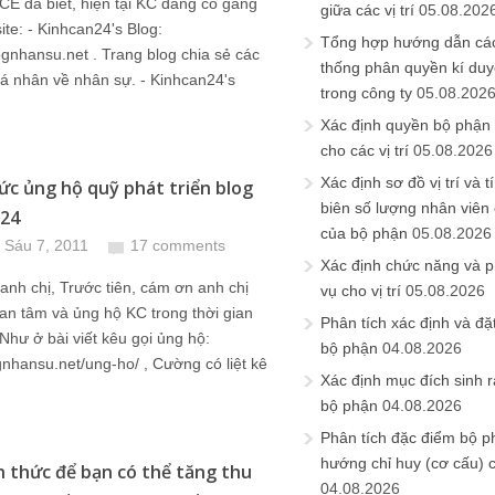
CE đã biết, hiện tại KC đang cố gắng
giữa các vị trí
05.08.202
site: - Kinhcan24's Blog:
Tổng hợp hướng dẫn cá
lognhansu.net . Trang blog chia sẻ các
thống phân quyền kí duyệ
cá nhân về nhân sự. - Kinhcan24's
trong công ty
05.08.202
Xác định quyền bộ phận
cho các vị trí
05.08.2026
Xác định sơ đồ vị trí và t
ức ủng hộ quỹ phát triển blog
biên số lượng nhân viên c
n24
của bộ phận
05.08.2026
 Sáu 7, 2011
17 comments
Xác định chức năng và 
anh chị, Trước tiên, cám ơn anh chị
vụ cho vị trí
05.08.2026
n tâm và ủng hộ KC trong thời gian
Phân tích xác định và đặt 
Như ở bài viết kêu gọi ủng hộ:
bộ phận
04.08.2026
ognhansu.net/ung-ho/ , Cường có liệt kê
Xác định mục đích sinh ra
bộ phận
04.08.2026
Phân tích đặc điểm bộ p
hướng chỉ huy (cơ cấu) 
h thức để bạn có thể tăng thu
04.08.2026