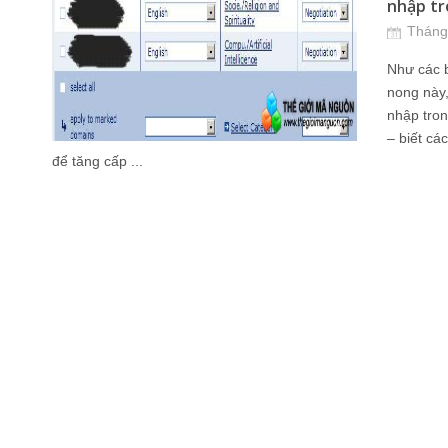
nhập tr
Tháng
Như các bạ
nong này,
nhập tro
– biết cá
để tăng cấp ...