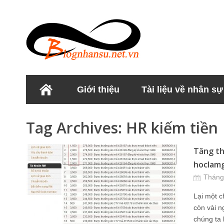
Giới thiệu
Tài liệu về nhân sự
Học viện Nhân sư
Tag Archives:
HR kiếm tiền
Tăng th
hoclamgi
Tháng
Lại một c
còn vài n
chúng ta 