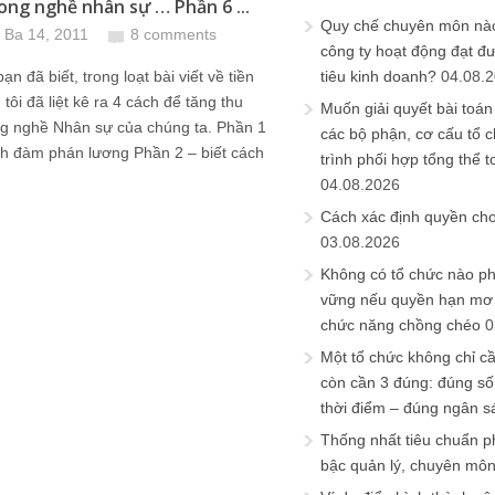
ong nghề nhân sự … Phần 6 ...
Quy chế chuyên môn nào
 Ba 14, 2011
8 comments
công ty hoạt động đạt đ
n đã biết, trong loạt bài viết về tiền
tiêu kinh doanh?
04.08.
 tôi đã liệt kê ra 4 cách để tăng thu
Muốn giải quyết bài toán
ng nghề Nhân sự của chúng ta. Phần 1
các bộ phận, cơ cấu tổ 
ch đàm phán lương Phần 2 – biết cách
trình phối hợp tổng thể t
04.08.2026
Cách xác định quyền ch
03.08.2026
Không có tổ chức nào ph
vững nếu quyền hạn mơ h
chức năng chồng chéo
0
Một tổ chức không chỉ c
còn cần 3 đúng: đúng số
thời điểm – đúng ngân s
Thống nhất tiêu chuẩn p
bậc quản lý, chuyên mô