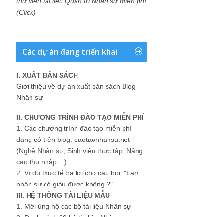
thư viện tài liệu Quản trị Nhân sự miễn phí
(Click)
Các dự án đang triển khai
I. XUẤT BẢN SÁCH
Giới thiệu về dự án xuất bản sách Blog
Nhân sự
II. CHƯƠNG TRÌNH ĐÀO TẠO MIỄN PHÍ
1.
Các chương trình đào tạo miễn phí
đang có trên blog: daotaonhansu.net
(Nghề Nhân sự, Sinh viên thực tập, Nâng
cao thu nhập ...)
2.
Ví dụ thực tế trả lời cho câu hỏi: "Làm
nhân sự có giàu được không ?"
III. HỆ THỐNG TÀI LIỆU MẪU
1.
Mời ủng hộ các bộ tài liệu Nhân sự