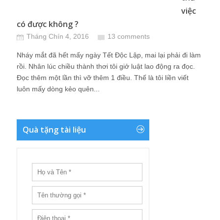
việc
có được không ?
Tháng Chín 4, 2016
13 comments
Nháy mắt đã hết mấy ngày Tết Độc Lập, mai lại phải đi làm
rồi. Nhân lúc chiều thành thơi tôi giở luật lao động ra đọc.
Đọc thêm một lần thì vỡ thêm 1 điều. Thế là tôi liền viết
luôn mấy dòng kẻo quên...
Quà tặng tài liệu