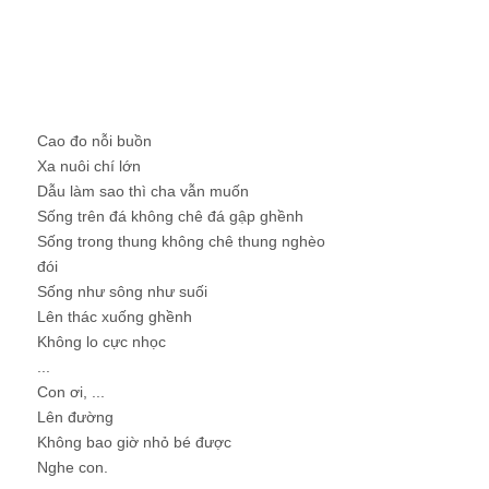
Cao đo nỗi buồn
Xa nuôi chí lớn
Dẫu làm sao thì cha vẫn muốn
Sống trên đá không chê đá gập ghềnh
Sống trong thung không chê thung nghèo
đói
Sống như sông như suối
Lên thác xuống ghềnh
Không lo cực nhọc
...
Con ơi, ...
Lên đường
Không bao giờ nhỏ bé được
Nghe con.