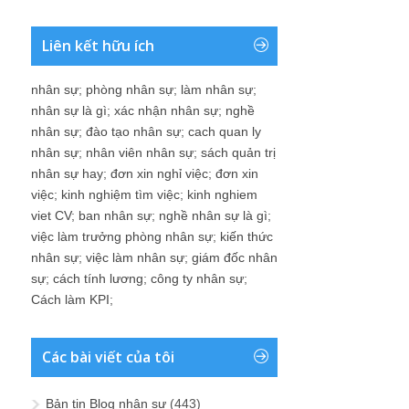
Liên kết hữu ích
nhân sự
;
phòng nhân sự
;
làm nhân sự
;
nhân sự là gì
;
xác nhận nhân sự
;
nghề
nhân sự
;
đào tạo nhân sự
;
cach quan ly
nhân sự
;
nhân viên nhân sự
;
sách quản trị
nhân sự hay
;
đơn xin nghỉ việc
;
đơn xin
việc
;
kinh nghiệm tìm việc
;
kinh nghiem
viet CV
;
ban nhân sự
;
nghề nhân sự là gì
;
việc làm trưởng phòng nhân sự
;
kiến thức
nhân sự
;
việc làm nhân sự
;
giám đốc nhân
sự
;
cách tính lương
;
công ty nhân sự
;
Cách làm KPI
;
Các bài viết của tôi
Bản tin Blog nhân sự
(443)