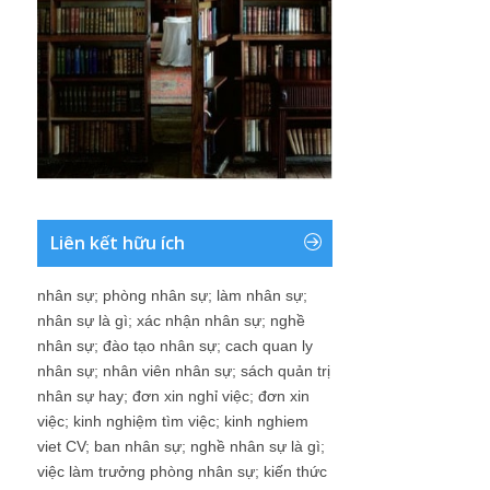
Liên kết hữu ích
nhân sự
;
phòng nhân sự
;
làm nhân sự
;
nhân sự là gì
;
xác nhận nhân sự
;
nghề
nhân sự
;
đào tạo nhân sự
;
cach quan ly
nhân sự
;
nhân viên nhân sự
;
sách quản trị
nhân sự hay
;
đơn xin nghỉ việc
;
đơn xin
việc
;
kinh nghiệm tìm việc
;
kinh nghiem
viet CV
;
ban nhân sự
;
nghề nhân sự là gì
;
việc làm trưởng phòng nhân sự
;
kiến thức