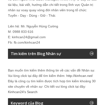
tài liệu, bài viết, hướng dẫn chi tiết trong lĩnh vực Quản trị
nhân sự xoay quay vòng đời nhân viên trong tổ chức:
Tuyển - Dạy - Dùng - Giữ - Thải.
Liên hệ: Mr. Nguyễn Hùng Cường
M: 0988 833 616
E: kinhcan24@gmail.com
Fb: fb.com/kinhcan24
Tìm kiếm trên Blog Nhân sự
Bạn muốn tìm kiếm thêm thông tin về các vấn đề
Nhân sự
.
Vui lòng click tại đây để tìm kiếm thêm:
http://kinhcan.net/
Đây là công cụ tìm kiếm được tích hợp tìm kiếm khoảng 30
site chuyên về
nhân sự
. Chi tiết vui lòng click tại đây:
Kinhcan24′s Search
Keyword của Blog