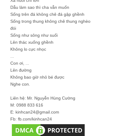
Xa nuôi chí lớn
Dẫu làm sao thì cha vẫn muốn
Sống trên đá không chê đá gập ghềnh
Sống trong thung không chê thung nghèo
đói
Sống như sông như suối
Lên thác xuống ghềnh
Không lo cực nhọc
...
Con ơi, ...
Lên đường
Không bao giờ nhỏ bé được
Nghe con.
Liên hệ: Mr. Nguyễn Hùng Cường
M: 0988 833 616
E: kinhcan24@gmail.com
Fb: fb.com/kinhcan24