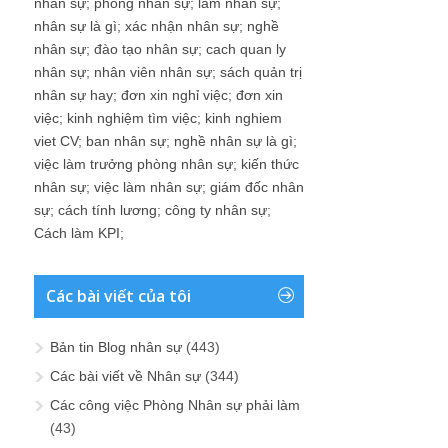
nhân sự
;
phòng nhân sự
;
làm nhân sự
;
nhân sự là gì
;
xác nhận nhân sự
;
nghề
nhân sự
;
đào tạo nhân sự
;
cach quan ly
nhân sự
;
nhân viên nhân sự
;
sách quản trị
nhân sự hay
;
đơn xin nghỉ việc
;
đơn xin
việc
;
kinh nghiệm tìm việc
;
kinh nghiem
viet CV
;
ban nhân sự
;
nghề nhân sự là gì
;
việc làm trưởng phòng nhân sự
;
kiến thức
nhân sự
;
việc làm nhân sự
;
giám đốc nhân
sự
;
cách tính lương
;
công ty nhân sự
;
Cách làm KPI
;
Các bài viết của tôi
Bản tin Blog nhân sự
(443)
Các bài viết về Nhân sự
(344)
Các công việc Phòng Nhân sự phải làm
(43)