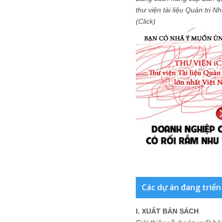
thư viện tài liệu Quản trị 
(Click)
Các dự án đang triển
I. XUẤT BẢN SÁCH