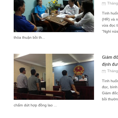
Tháng
Tình huố
(HR) và n
vừa đọc t
“Nghỉ nửa
thỏa thuận bồi th...
Giám đố
định đư
Tháng
Tình huố
đọc, bình
Giám đốc 
bồi thườ
chấm dứt hợp đồng lao ...