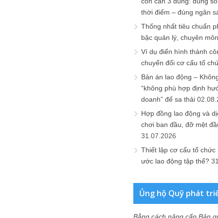
còn cần 3 đúng: đúng số
thời điểm – đúng ngân s
Thống nhất tiêu chuẩn p
bậc quản lý, chuyên mô
Ví dụ điển hình thành cô
chuyển đổi cơ cấu tổ ch
Bản án lao động – Không 
“không phù hợp định hư
doanh” để sa thải
02.08
Hợp đồng lao động và dịc
chơi ban đầu, đỡ mệt đầ
31.07.2026
Thiết lập cơ cấu tổ chức 
ước lao động tập thể?
3
Ủng hộ Quỹ phát tri
Bằng cách nâng cấp Bản q