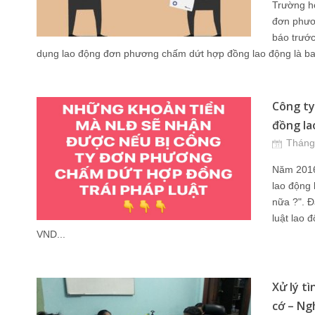
Trường h
đơn phươ
báo trước
dụng lao động đơn phương chấm dứt hợp đồng lao động là bao
Công t
đồng lao
Tháng
Năm 2016 
lao động 
nữa ?". Đạ
luật lao đ
VND...
Xử lý t
cớ – Ngh