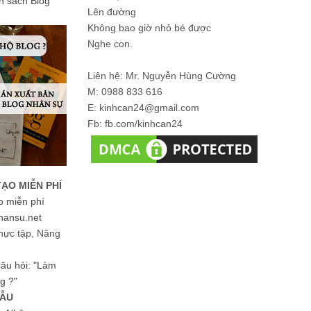
ản sách Blog
Lên đường
Không bao giờ nhỏ bé được
Nghe con.
Liên hệ: Mr. Nguyễn Hùng Cường
M: 0988 833 616
E: kinhcan24@gmail.com
Fb: fb.com/kinhcan24
TẠO MIỄN PHÍ
o miễn phí
hansu.net
hực tập, Nâng
 câu hỏi: "Làm
g ?"
MẪU