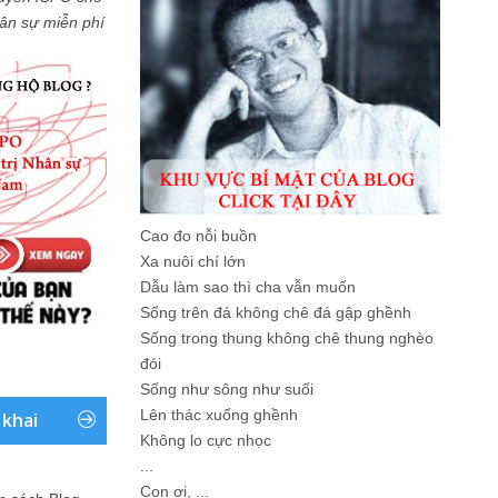
Nhân sự miễn phí
Cao đo nỗi buồn
Xa nuôi chí lớn
Dẫu làm sao thì cha vẫn muốn
Sống trên đá không chê đá gập ghềnh
Sống trong thung không chê thung nghèo
đói
Sống như sông như suối
Lên thác xuống ghềnh
 khai
Không lo cực nhọc
...
Con ơi, ...