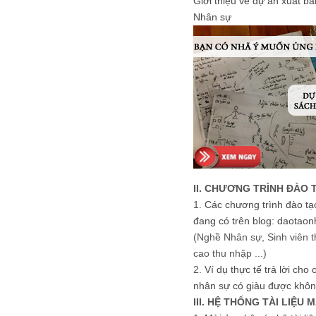
Giới thiệu về dự án xuất b
Nhân sự
II. CHƯƠNG TRÌNH ĐÀO 
1.
Các chương trình đào tạ
đang có trên blog: daotaon
(Nghề Nhân sự, Sinh viên t
cao thu nhập ...)
2.
Ví dụ thực tế trả lời cho
nhân sự có giàu được khôn
III. HỆ THỐNG TÀI LIỆU 