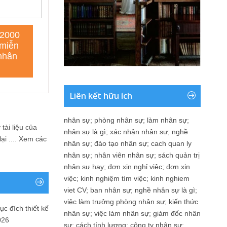
Liên kết hữu ích
nhân sự
;
phòng nhân sự
;
làm nhân sự
;
tài liệu của
nhân sự là gì
;
xác nhận nhân sự
;
nghề
i ....
Xem các
nhân sự
;
đào tạo nhân sự
;
cach quan ly
nhân sự
;
nhân viên nhân sự
;
sách quản trị
nhân sự hay
;
đơn xin nghỉ việc
;
đơn xin
việc
;
kinh nghiệm tìm việc
;
kinh nghiem
viet CV
;
ban nhân sự
;
nghề nhân sự là gì
;
việc làm trưởng phòng nhân sự
;
kiến thức
ục đích thiết kế
nhân sự
;
việc làm nhân sự
;
giám đốc nhân
026
sự
;
cách tính lương
;
công ty nhân sự
;