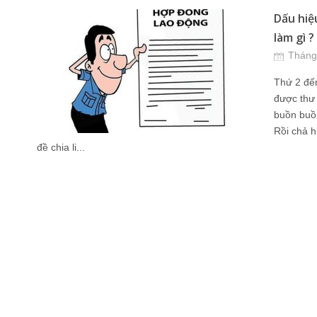
Dấu hiệu
làm gì ?
Tháng
Thứ 2 đến
được thư 
buồn buồn
Rồi chả h
đề chia li...