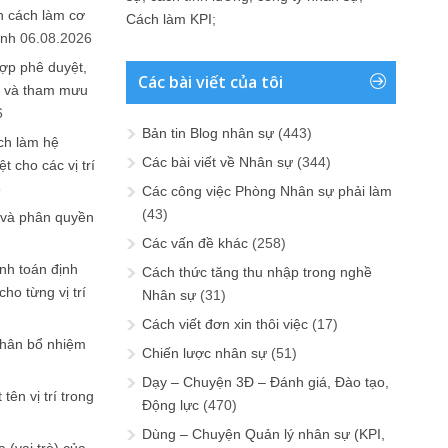
n cách làm cơ
Cách làm KPI
;
anh
06.08.2026
ợp phê duyệt,
Các bài viết của tôi
in và tham mưu
6
Bản tin Blog nhân sự
(443)
ch làm hệ
Các bài viết về Nhân sự
(344)
t cho các vị trí
6
Các công việc Phòng Nhân sự phải làm
(43)
 và phân quyền
Các vấn đề khác
(258)
ính toán định
Cách thức tăng thu nhập trong nghề
ho từng vị trí
Nhân sự
(31)
Cách viết đơn xin thôi việc
(17)
phân bổ nhiệm
Chiến lược nhân sự
(51)
Dạy – Chuyện 3Đ – Đánh giá, Đào tạo,
tên vị trí trong
Động lực
(470)
Dùng – Chuyện Quản lý nhân sự (KPI,