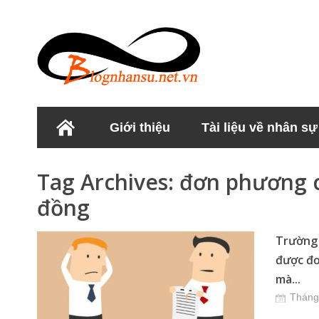
Giới thiệu
Tài liệu về nhân sự
Học viện Nhân sư
Tag Archives:
đơn phương 
đồng
Trường 
được đ
mà...
Tháng