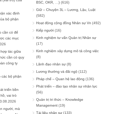
 (vai trò) của
BSC, OKR, …)
(616)
Giữ – Chuyện 3L – Lương, Lậu, Luật
hận xác định
(582)
của bộ phận
Hoạt động cộng đồng Nhân sự Vn
(492)
Kiếp người
(16)
 cần có để
Kinh nghiệm tư vấn Quản trị Nhân sự
ược các mục
(17)
2026
Kinh nghiệm xây dựng mô tả công việc
 hợp tác giữa
(8)
chức cần có quy
oàn công ty
Lãnh đạo nhân sự
(8)
Lương thưởng và đãi ngộ
(112)
o các bộ phận
Pháp chế – Quan hệ lao động
(136)
Phát triển – đào tạo nhân sự nhân lực
át triển bền
(56)
ồ, vai trò
Quản trị tri thức – Knowledge
3.08.2026
Management
(19)
ần người, mà
Tài liệu nhân sự
(133)