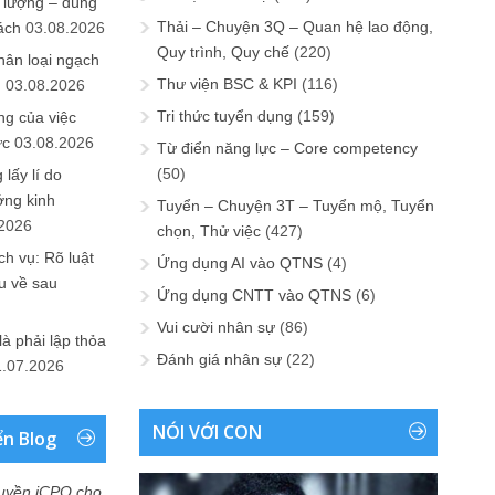
 lượng – đúng
Thải – Chuyện 3Q – Quan hệ lao động,
ách
03.08.2026
Quy trình, Quy chế
(220)
hân loại ngạch
Thư viện BSC & KPI
(116)
n
03.08.2026
Tri thức tuyển dụng
(159)
ng của việc
ức
03.08.2026
Từ điển năng lực – Core competency
(50)
lấy lí do
ớng kinh
Tuyển – Chuyện 3T – Tuyển mộ, Tuyển
.2026
chọn, Thử việc
(427)
h vụ: Rõ luật
Ứng dụng AI vào QTNS
(4)
u về sau
Ứng dụng CNTT vào QTNS
(6)
Vui cười nhân sự
(86)
là phải lập thỏa
Đánh giá nhân sự
(22)
1.07.2026
NÓI VỚI CON
ển Blog
uyền iCPO cho