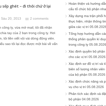
Hoàn thiện và hướng dẫ
 sếp ghét – đi thôi chứ ở lại
cấu tổ chức bộ phận nh
Xây dựng ma trận phối h
 Sáu 20, 2013
2 comments
thực hiện, nhận thông t
giữa các vị trí
05.08.202
 công ty, vừa mở mail, tôi đã nhận
chia tay của 2 bạn trong công ty. Hơi
Tổng hợp hướng dẫn cá
, tôi liền viết vội vài dòng động viên.
thống phân quyền kí duyệ
iểu sao tôi lại đọc được một bài về vấn
trong công ty
05.08.202
Xác định quyền bộ phận
cho các vị trí
05.08.2026
Xác định sơ đồ vị trí và t
biên số lượng nhân viên c
của bộ phận
05.08.2026
Xác định chức năng và 
vụ cho vị trí
05.08.2026
Phân tích xác định và đặt 
bộ phận
04.08.2026