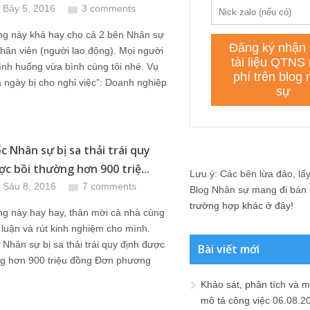
 Bảy 5, 2016
3 comments
ng này khá hay cho cả 2 bên Nhân sự
hân viên (người lao động). Mọi người
ình huống vừa bình cùng tôi nhé. Vụ
 ngày bị cho nghỉ việc”: Doanh nghiệp
c Nhân sự bị sa thải trái quy
ợc bồi thường hơn 900 triệ...
Lưu ý: Các bên lừa đảo, lấy 
 Sáu 8, 2016
7 comments
Blog Nhân sự mang đi bán lạ
trường hợp khác ở đây!
ng này hay hay, thân mời cả nhà cùng
 luận và rút kinh nghiệm cho mình.
Nhân sự bị sa thải trái quy định được
Bài viết mới
ng hơn 900 triệu đồng Đơn phương
Khảo sát, phân tích và m
mô tả công việc
06.08.2