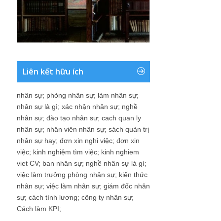
Liên kết hữu ích
nhân sự
;
phòng nhân sự
;
làm nhân sự
;
nhân sự là gì
;
xác nhận nhân sự
;
nghề
nhân sự
;
đào tạo nhân sự
;
cach quan ly
nhân sự
;
nhân viên nhân sự
;
sách quản trị
nhân sự hay
;
đơn xin nghỉ việc
;
đơn xin
việc
;
kinh nghiệm tìm việc
;
kinh nghiem
viet CV
;
ban nhân sự
;
nghề nhân sự là gì
;
việc làm trưởng phòng nhân sự
;
kiến thức
nhân sự
;
việc làm nhân sự
;
giám đốc nhân
sự
;
cách tính lương
;
công ty nhân sự
;
Cách làm KPI
;