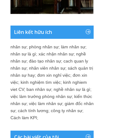
Liên kết hữu ích
nhân sự
;
phòng nhân sự
;
làm nhân sự
;
nhân sự là gì
;
xác nhận nhân sự
;
nghề
nhân sự
;
đào tạo nhân sự
;
cach quan ly
nhân sự
;
nhân viên nhân sự
;
sách quản trị
nhân sự hay
;
đơn xin nghỉ việc
;
đơn xin
việc
;
kinh nghiệm tìm việc
;
kinh nghiem
viet CV
;
ban nhân sự
;
nghề nhân sự là gì
;
việc làm trưởng phòng nhân sự
;
kiến thức
nhân sự
;
việc làm nhân sự
;
giám đốc nhân
sự
;
cách tính lương
;
công ty nhân sự
;
Cách làm KPI
;
Các bài viết của tôi