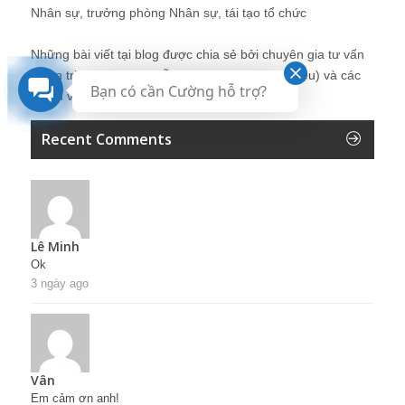
Nhân sự, trưởng phòng Nhân sự, tái tạo tổ chức
Những bài viết tại blog được chia sẻ bởi chuyên gia tư vấn
Quản trị Nhân sự Nguyễn Hùng Cường (
giới thiệu
) và các
Bạn có cần Cường hỗ trợ?
thành viên khác trong cộng đồng Nhân sự.
Recent Comments
Lê Minh
Ok
3 ngày ago
Vân
Em cảm ơn anh!