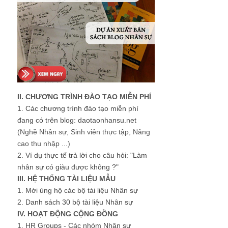
II. CHƯƠNG TRÌNH ĐÀO TẠO MIỄN PHÍ
1.
Các chương trình đào tạo miễn phí
đang có trên blog: daotaonhansu.net
(Nghề Nhân sự, Sinh viên thực tập, Nâng
cao thu nhập ...)
2.
Ví dụ thực tế trả lời cho câu hỏi: "Làm
nhân sự có giàu được không ?"
III. HỆ THỐNG TÀI LIỆU MẪU
1.
Mời ủng hộ các bộ tài liệu Nhân sự
2.
Danh sách 30 bộ tài liệu Nhân sự
IV. HOẠT ĐỘNG CỘNG ĐỒNG
1.
HR Groups - Các nhóm Nhân sự