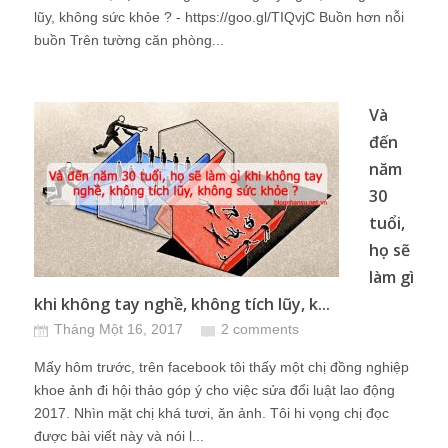
lũy, không sức khỏe ? - https://goo.gl/TIQvjC Buồn hơn nỗi
buồn Trên tường căn phòng...
Và
đến
năm
30
tuổi,
họ sẽ
làm gì
khi không tay nghề, không tích lũy, k...
Tháng Một 16, 2017
2 comments
Mấy hôm trước, trên facebook tôi thấy một chị đồng nghiệp
khoe ảnh đi hội thảo góp ý cho việc sửa đổi luật lao động
2017. Nhìn mặt chị khá tươi, ăn ảnh. Tôi hi vọng chị đọc
được bài viết này và nói l...