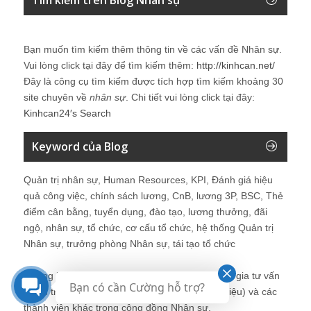
Bạn muốn tìm kiếm thêm thông tin về các vấn đề
Nhân sự
.
Vui lòng click tại đây để tìm kiếm thêm:
http://kinhcan.net/
Đây là công cụ tìm kiếm được tích hợp tìm kiếm khoảng 30
site chuyên về
nhân sự
. Chi tiết vui lòng click tại đây:
Kinhcan24′s Search
Keyword của Blog
Quản trị nhân sự, Human Resources, KPI, Đánh giá hiệu
quả công việc, chính sách lương, CnB, lương 3P, BSC, Thẻ
điểm cân bằng, tuyển dụng, đào tạo, lương thưởng, đãi
ngộ, nhân sự, tổ chức, cơ cấu tổ chức, hệ thống Quản trị
Nhân sự, trưởng phòng Nhân sự, tái tạo tổ chức
Những bài viết tại blog được chia sẻ bởi chuyên gia tư vấn
Bạn có cần Cường hỗ trợ?
Quản trị Nhân sự Nguyễn Hùng Cường (
giới thiệu
) và các
thành viên khác trong cộng đồng Nhân sự.