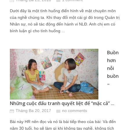
Dưới đây là một tình huống điển hình về mặt chuyên môn
của nghề chúng ta. Khi thay đổi một cái gì đó trong Quản trị
Nhân sự, nó sẽ tác động đến hành vi NLĐ. Anh chị em có
bình luận gì cho tình huống ...
Buồn
hơn
nỗi
buồn
–
Những cuộc đấu tranh quyết liệt để “mặc cả” ...
Tháng Ba 20, 2017
no comments
Bài này HR nên đọc và nó là bài tiếp theo của bài: Và đến
năm 30 tuổi, họ sẽ làm gì khi không tay nghề, không tích