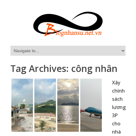
Tag Archives:
công nhân
Xây
chính
sách
lương
3P
cho
nhà