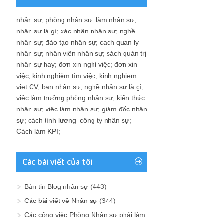
nhân sự
;
phòng nhân sự
;
làm nhân sự
;
nhân sự là gì
;
xác nhận nhân sự
;
nghề
nhân sự
;
đào tạo nhân sự
;
cach quan ly
nhân sự
;
nhân viên nhân sự
;
sách quản trị
nhân sự hay
;
đơn xin nghỉ việc
;
đơn xin
việc
;
kinh nghiệm tìm việc
;
kinh nghiem
viet CV
;
ban nhân sự
;
nghề nhân sự là gì
;
việc làm trưởng phòng nhân sự
;
kiến thức
nhân sự
;
việc làm nhân sự
;
giám đốc nhân
sự
;
cách tính lương
;
công ty nhân sự
;
Cách làm KPI
;
Các bài viết của tôi
Bản tin Blog nhân sự
(443)
Các bài viết về Nhân sự
(344)
Các công việc Phòng Nhân sự phải làm