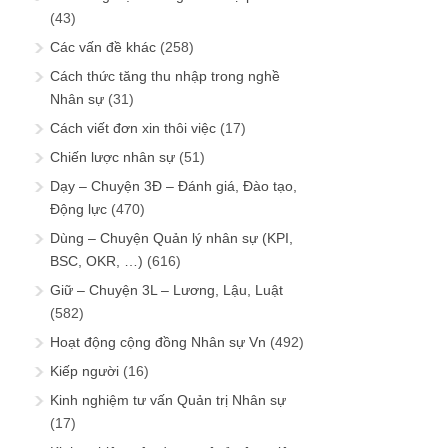
(43)
Các vấn đề khác
(258)
Cách thức tăng thu nhập trong nghề
Nhân sự
(31)
Cách viết đơn xin thôi việc
(17)
Chiến lược nhân sự
(51)
Dạy – Chuyện 3Đ – Đánh giá, Đào tạo,
Động lực
(470)
Dùng – Chuyện Quản lý nhân sự (KPI,
BSC, OKR, …)
(616)
Giữ – Chuyện 3L – Lương, Lậu, Luật
(582)
Hoạt động cộng đồng Nhân sự Vn
(492)
Kiếp người
(16)
Kinh nghiệm tư vấn Quản trị Nhân sự
(17)