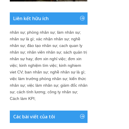
Liên kết hữu ích
nhân sự
;
phòng nhân sự
;
làm nhân sự
;
nhân sự là gì
;
xác nhận nhân sự
;
nghề
nhân sự
;
đào tạo nhân sự
;
cach quan ly
nhân sự
;
nhân viên nhân sự
;
sách quản trị
nhân sự hay
;
đơn xin nghỉ việc
;
đơn xin
việc
;
kinh nghiệm tìm việc
;
kinh nghiem
viet CV
;
ban nhân sự
;
nghề nhân sự là gì
;
việc làm trưởng phòng nhân sự
;
kiến thức
nhân sự
;
việc làm nhân sự
;
giám đốc nhân
sự
;
cách tính lương
;
công ty nhân sự
;
Cách làm KPI
;
Các bài viết của tôi