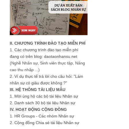
II. CHƯƠNG TRÌNH ĐÀO TẠO MIỄN PHÍ
1.
Các chương trình đào tạo miễn phí
đang có trên blog: daotaonhansu.net
(Nghề Nhân sự, Sinh viên thực tập, Nâng
cao thu nhập ...)
2.
Ví dụ thực tế trả lời cho câu hỏi: "Làm
nhân sự có giàu được không ?"
III. HỆ THỐNG TÀI LIỆU MẪU
1.
Mời ủng hộ các bộ tài liệu Nhân sự
2.
Danh sách 30 bộ tài liệu Nhân sự
IV. HOẠT ĐỘNG CỘNG ĐỒNG
1.
HR Groups - Các nhóm Nhân sự
2.
Cộng đồng Chia sẻ tài liệu Nhân sự