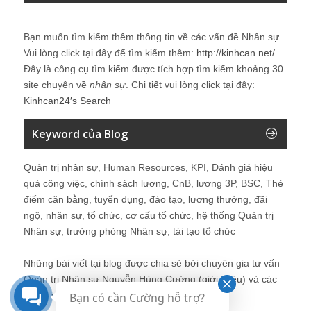
Bạn muốn tìm kiếm thêm thông tin về các vấn đề
Nhân sự
.
Vui lòng click tại đây để tìm kiếm thêm:
http://kinhcan.net/
Đây là công cụ tìm kiếm được tích hợp tìm kiếm khoảng 30
site chuyên về
nhân sự
. Chi tiết vui lòng click tại đây:
Kinhcan24′s Search
Keyword của Blog
Quản trị nhân sự, Human Resources, KPI, Đánh giá hiệu
quả công việc, chính sách lương, CnB, lương 3P, BSC, Thẻ
điểm cân bằng, tuyển dụng, đào tạo, lương thưởng, đãi
ngộ, nhân sự, tổ chức, cơ cấu tổ chức, hệ thống Quản trị
Nhân sự, trưởng phòng Nhân sự, tái tạo tổ chức
Những bài viết tại blog được chia sẻ bởi chuyên gia tư vấn
Quản trị Nhân sự Nguyễn Hùng Cường (
giới thiệu
) và các
thành viên khác trong cộng đồng Nhân sự.
Bạn có cần Cường hỗ trợ?