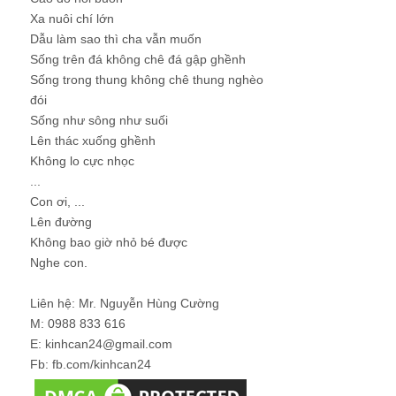
Xa nuôi chí lớn
Dẫu làm sao thì cha vẫn muốn
Sống trên đá không chê đá gập ghềnh
Sống trong thung không chê thung nghèo
đói
Sống như sông như suối
Lên thác xuống ghềnh
Không lo cực nhọc
...
Con ơi, ...
Lên đường
Không bao giờ nhỏ bé được
Nghe con.
Liên hệ: Mr. Nguyễn Hùng Cường
M: 0988 833 616
E: kinhcan24@gmail.com
Fb: fb.com/kinhcan24