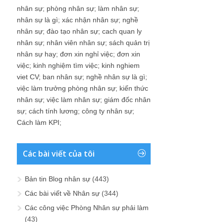
nhân sự
;
phòng nhân sự
;
làm nhân sự
;
nhân sự là gì
;
xác nhận nhân sự
;
nghề
nhân sự
;
đào tạo nhân sự
;
cach quan ly
nhân sự
;
nhân viên nhân sự
;
sách quản trị
nhân sự hay
;
đơn xin nghỉ việc
;
đơn xin
việc
;
kinh nghiệm tìm việc
;
kinh nghiem
viet CV
;
ban nhân sự
;
nghề nhân sự là gì
;
việc làm trưởng phòng nhân sự
;
kiến thức
nhân sự
;
việc làm nhân sự
;
giám đốc nhân
sự
;
cách tính lương
;
công ty nhân sự
;
Cách làm KPI
;
Các bài viết của tôi
Bản tin Blog nhân sự
(443)
Các bài viết về Nhân sự
(344)
Các công việc Phòng Nhân sự phải làm
(43)