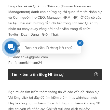
Blog chia sẻ về Quản trị Nhân sự (Human Resources
Management) dành cho những người quan tâm tới Nhân sự
và Con người như CEO, Manager, HRM, HR). Ở đây có các
tài liệu, bài viết, hướng dẫn chi tiết trong lĩnh vực Quản trị
nhân sự xoay quay vòng đời nhân viên trong tổ chức:
Tuyển - Dạy - Dùng - Giữ - Thải.
Liên hệ: Mr. Nguyễn Hùng Cường
Bạn có cần Cường hỗ trợ?
M: 0988 833 616
E: kinhcan24@gmail.com
Fb: fb.com/kinhcan24
Tìm kiếm trên Blog Nhân sự
Bạn muốn tìm kiếm thêm thông tin về các vấn đề
Nhân sự
.
Vui lòng click tại đây để tìm kiếm thêm:
http://kinhcan.net/
Đây là công cụ tìm kiếm được tích hợp tìm kiếm khoảng 30
site chuyên về
nhân sự
. Chi tiết vui lòng click tại đây: