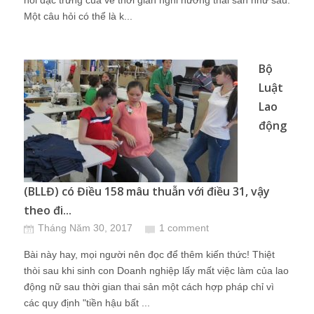
hỏi đặc trưng của về thời gian nghỉ hưởng thai sản như sau:
Một câu hỏi có thể là k...
Bộ
Luật
Lao
động
(BLLĐ) có Điều 158 mâu thuẫn với điều 31, vậy
theo đi...
Tháng Năm 30, 2017
1 comment
Bài này hay, mọi người nên đọc để thêm kiến thức! Thiệt
thòi sau khi sinh con Doanh nghiệp lấy mất việc làm của lao
động nữ sau thời gian thai sản một cách hợp pháp chỉ vì
các quy định "tiền hậu bất ...