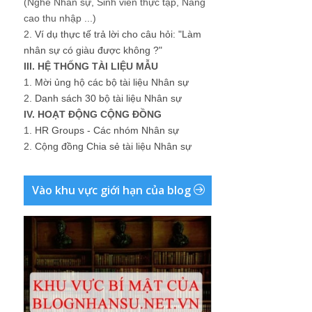
(Nghề Nhân sự, Sinh viên thực tập, Nâng
cao thu nhập ...)
2.
Ví dụ thực tế trả lời cho câu hỏi: "Làm
nhân sự có giàu được không ?"
III. HỆ THỐNG TÀI LIỆU MẪU
1.
Mời ủng hộ các bộ tài liệu Nhân sự
2.
Danh sách 30 bộ tài liệu Nhân sự
IV. HOẠT ĐỘNG CỘNG ĐỒNG
1.
HR Groups - Các nhóm Nhân sự
2.
Cộng đồng Chia sẻ tài liệu Nhân sự
Vào khu vực giới hạn của blog