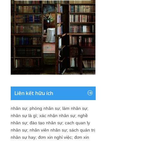
Liên kết hữu ích
nhân sự
;
phòng nhân sự
;
làm nhân sự
;
nhân sự là gì
;
xác nhận nhân sự
;
nghề
nhân sự
;
đào tạo nhân sự
;
cach quan ly
nhân sự
;
nhân viên nhân sự
;
sách quản trị
nhân sự hay
;
đơn xin nghỉ việc
;
đơn xin