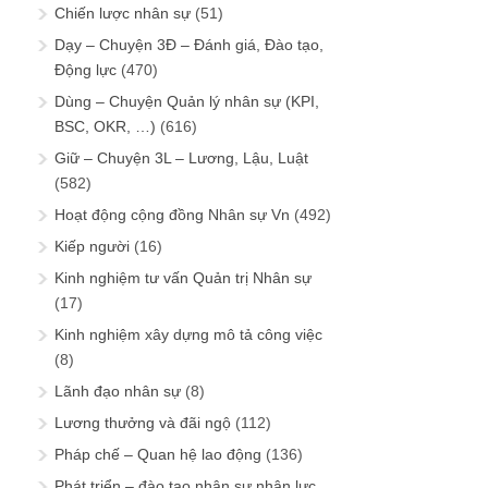
Chiến lược nhân sự
(51)
Dạy – Chuyện 3Đ – Đánh giá, Đào tạo,
Động lực
(470)
Dùng – Chuyện Quản lý nhân sự (KPI,
BSC, OKR, …)
(616)
Giữ – Chuyện 3L – Lương, Lậu, Luật
(582)
Hoạt động cộng đồng Nhân sự Vn
(492)
Kiếp người
(16)
Kinh nghiệm tư vấn Quản trị Nhân sự
(17)
Kinh nghiệm xây dựng mô tả công việc
(8)
Lãnh đạo nhân sự
(8)
Lương thưởng và đãi ngộ
(112)
Pháp chế – Quan hệ lao động
(136)
Phát triển – đào tạo nhân sự nhân lực