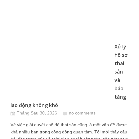
Xử lý
hồ sơ
thai
sản
và
báo
tăng
lao động không khó
Tháng Sáu 30, 2026
no comments
Về việc giải quyết chế độ thai sản cũng là một vấn đề được
khá nhiều bạn trong cộng đồng quan tâm. Tôi mới thấy câu