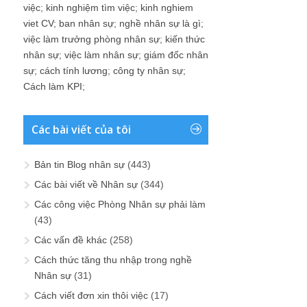
việc
;
kinh nghiệm tìm việc
;
kinh nghiem
viet CV
;
ban nhân sự
;
nghề nhân sự là gì
;
việc làm trưởng phòng nhân sự
;
kiến thức
nhân sự
;
việc làm nhân sự
;
giám đốc nhân
sự
;
cách tính lương
;
công ty nhân sự
;
Cách làm KPI
;
Các bài viết của tôi
Bản tin Blog nhân sự
(443)
Các bài viết về Nhân sự
(344)
Các công việc Phòng Nhân sự phải làm
(43)
Các vấn đề khác
(258)
Cách thức tăng thu nhập trong nghề
Nhân sự
(31)
Cách viết đơn xin thôi việc
(17)