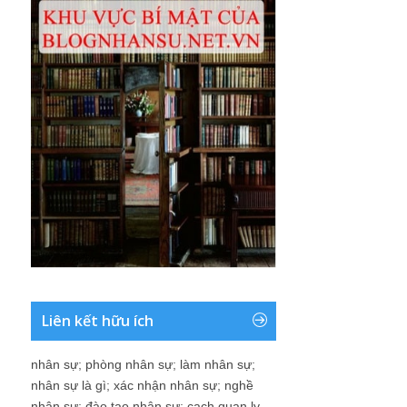
Liên kết hữu ích
nhân sự
;
phòng nhân sự
;
làm nhân sự
;
nhân sự là gì
;
xác nhận nhân sự
;
nghề
nhân sự
;
đào tạo nhân sự
;
cach quan ly