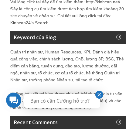
Vui lòng click tại đây để tìm kiếm thêm:
http://kinhcan.net/
Đây là công cụ tìm kiếm được tích hợp tìm kiếm khoảng 30
site chuyên về
nhân sự
. Chi tiết vui lòng click tại đây:
Kinhcan24′s Search
Keyword của Blog
Quản trị nhân sự, Human Resources, KPI, Đánh giá hiệu
quả công việc, chính sách lương, CnB, lương 3P, BSC, Thẻ
điểm cân bằng, tuyển dụng, đào tạo, lương thưởng, đãi
ngộ, nhân sự, tổ chức, cơ cấu tổ chức, hệ thống Quản trị
Nhân sự, trưởng phòng Nhân sự, tái tạo tổ chức
Những bài viết tại blog được chia sẻ bởi chuyên gia tư vấn
Bạn có cần Cường hỗ trợ?
Quản trị Nhân sự Nguyễn Hùng Cường (
giới thiệu
) và các
thành viên khác trong cộng đồng Nhân sự.
Recent Comments