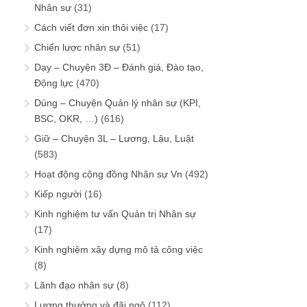
Nhân sự
(31)
Cách viết đơn xin thôi việc
(17)
Chiến lược nhân sự
(51)
Dạy – Chuyện 3Đ – Đánh giá, Đào tạo,
Động lực
(470)
Dùng – Chuyện Quản lý nhân sự (KPI,
BSC, OKR, …)
(616)
Giữ – Chuyện 3L – Lương, Lậu, Luật
(583)
Hoạt động cộng đồng Nhân sự Vn
(492)
Kiếp người
(16)
Kinh nghiệm tư vấn Quản trị Nhân sự
(17)
Kinh nghiệm xây dựng mô tả công việc
(8)
Lãnh đạo nhân sự
(8)
Lương thưởng và đãi ngộ
(112)