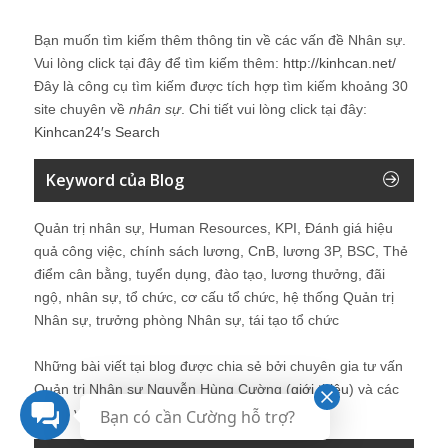
Bạn muốn tìm kiếm thêm thông tin về các vấn đề
Nhân sự
.
Vui lòng click tại đây để tìm kiếm thêm:
http://kinhcan.net/
Đây là công cụ tìm kiếm được tích hợp tìm kiếm khoảng 30
site chuyên về
nhân sự
. Chi tiết vui lòng click tại đây:
Kinhcan24′s Search
Keyword của Blog
Quản trị nhân sự, Human Resources, KPI, Đánh giá hiệu
quả công việc, chính sách lương, CnB, lương 3P, BSC, Thẻ
điểm cân bằng, tuyển dụng, đào tạo, lương thưởng, đãi
ngộ, nhân sự, tổ chức, cơ cấu tổ chức, hệ thống Quản trị
Nhân sự, trưởng phòng Nhân sự, tái tạo tổ chức
Những bài viết tại blog được chia sẻ bởi chuyên gia tư vấn
Quản trị Nhân sự Nguyễn Hùng Cường (
giới thiệu
) và các
thành viên khác trong cộng đồng Nhân sự.
Bạn có cần Cường hỗ trợ?