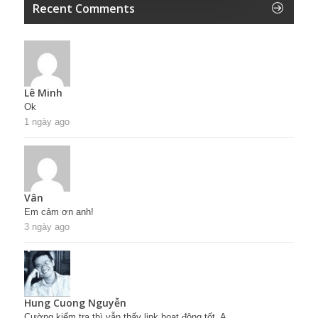
Recent Comments
Lê Minh
Ok
1 ngày ago
Vân
Em cảm ơn anh!
3 ngày ago
Hung Cuong Nguyễn
Cường kiểm tra thì vẫn thấy link hoạt động tốt. A...