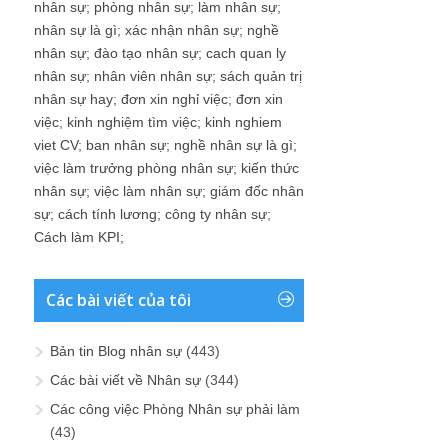
nhân sự
;
phòng nhân sự
;
làm nhân sự
;
nhân sự là gì
;
xác nhận nhân sự
;
nghề
nhân sự
;
đào tạo nhân sự
;
cach quan ly
nhân sự
;
nhân viên nhân sự
;
sách quản trị
nhân sự hay
;
đơn xin nghỉ việc
;
đơn xin
việc
;
kinh nghiệm tìm việc
;
kinh nghiem
viet CV
;
ban nhân sự
;
nghề nhân sự là gì
;
việc làm trưởng phòng nhân sự
;
kiến thức
nhân sự
;
việc làm nhân sự
;
giám đốc nhân
sự
;
cách tính lương
;
công ty nhân sự
;
Cách làm KPI
;
Các bài viết của tôi
Bản tin Blog nhân sự
(443)
Các bài viết về Nhân sự
(344)
Các công việc Phòng Nhân sự phải làm
(43)