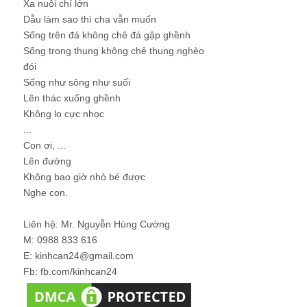
Xa nuôi chí lớn
Dẫu làm sao thì cha vẫn muốn
Sống trên đá không chê đá gập ghềnh
Sống trong thung không chê thung nghèo
đói
Sống như sông như suối
Lên thác xuống ghềnh
Không lo cực nhọc
...
Con ơi, ...
Lên đường
Không bao giờ nhỏ bé được
Nghe con.
Liên hệ: Mr. Nguyễn Hùng Cường
M: 0988 833 616
E: kinhcan24@gmail.com
Fb: fb.com/kinhcan24