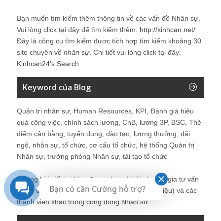
Bạn muốn tìm kiếm thêm thông tin về các vấn đề
Nhân sự
.
Vui lòng click tại đây để tìm kiếm thêm:
http://kinhcan.net/
Đây là công cụ tìm kiếm được tích hợp tìm kiếm khoảng 30
site chuyên về
nhân sự
. Chi tiết vui lòng click tại đây:
Kinhcan24′s Search
Keyword của Blog
Quản trị nhân sự, Human Resources, KPI, Đánh giá hiệu
quả công việc, chính sách lương, CnB, lương 3P, BSC, Thẻ
điểm cân bằng, tuyển dụng, đào tạo, lương thưởng, đãi
ngộ, nhân sự, tổ chức, cơ cấu tổ chức, hệ thống Quản trị
Nhân sự, trưởng phòng Nhân sự, tái tạo tổ chức
Những bài viết tại blog được chia sẻ bởi chuyên gia tư vấn
Bạn có cần Cường hỗ trợ?
Quản trị Nhân sự Nguyễn Hùng Cường (
giới thiệu
) và các
thành viên khác trong cộng đồng Nhân sự.