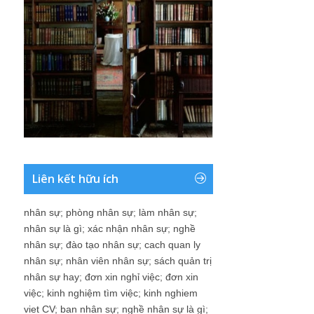
Liên kết hữu ích
nhân sự
;
phòng nhân sự
;
làm nhân sự
;
nhân sự là gì
;
xác nhận nhân sự
;
nghề
nhân sự
;
đào tạo nhân sự
;
cach quan ly
nhân sự
;
nhân viên nhân sự
;
sách quản trị
nhân sự hay
;
đơn xin nghỉ việc
;
đơn xin
việc
;
kinh nghiệm tìm việc
;
kinh nghiem
viet CV
;
ban nhân sự
;
nghề nhân sự là gì
;