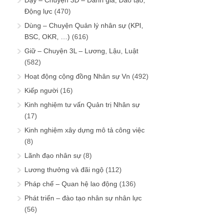
Dạy – Chuyện 3Đ – Đánh giá, Đào tạo,
Động lực
(470)
Dùng – Chuyện Quản lý nhân sự (KPI,
BSC, OKR, …)
(616)
Giữ – Chuyện 3L – Lương, Lậu, Luật
(582)
Hoạt động cộng đồng Nhân sự Vn
(492)
Kiếp người
(16)
Kinh nghiệm tư vấn Quản trị Nhân sự
(17)
Kinh nghiệm xây dựng mô tả công việc
(8)
Lãnh đạo nhân sự
(8)
Lương thưởng và đãi ngộ
(112)
Pháp chế – Quan hệ lao động
(136)
Phát triển – đào tạo nhân sự nhân lực
(56)