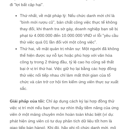
đi "lợi bất cập hại".
Thứ nhất, về mặt pháp lý: Nếu chức danh mới chỉ là
"bình mới rượu cũ", bản chất công việc thực tế không
thay đổi, khi thanh tra sờ gáy, doanh nghiệp bạn sẽ bị
phạt từ 4.000.000 đến 10.000.000 VND vì lỗi "yêu cầu
thử việc quá 01 lần đối với một công việc".
Thứ hai, về mặt quản trị nhân sự: Một người đã không
thể hiện được sự nỗ lực hoặc phù hợp với văn hóa
công ty trong 2 tháng đầu, tỷ lệ cao họ cũng sẽ thất
bại ở vị trí thứ hai. Việc giữ họ lại bằng các hợp đồng
thử việc nối tiếp nhau chỉ làm mất thời gian của tổ
chức và cản trở cơ hội tìm kiếm ứng viên thực sự xuất
sắc.
Giải pháp của tôi:
Chỉ áp dụng cách ký lại hợp đồng thử
việc vị trí mới nếu bạn thực sự nhìn thấy tiềm năng của ứng
viên ở một mảng chuyên môn hoàn toàn khác biệt (ví dụ:
phát hiện ứng viên có tư duy phân tích dữ liệu tốt hơn là
giao tiếp bán hàng). Khi đó, hãy ghi rõ chức danh mới, mô