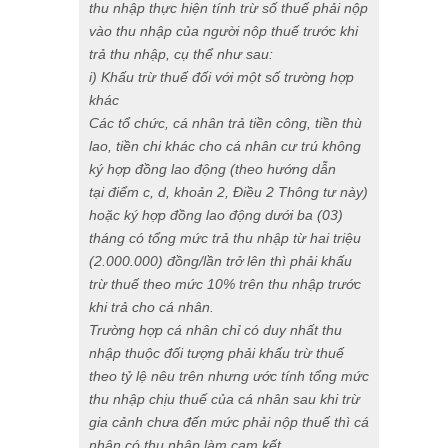
thu nhập thực hiện tính trừ số thuế phải nộp
vào thu nhập của người nộp thuế trước khi
trả thu nhập
, cụ thể như sau:
i) Khấu trừ thuế đối với một số trường hợp
khác
Các tổ chức, cá nhân trả
tiền
công, tiền thù
lao, tiền chi khác cho cá nhân cư trú không
ký hợp đồng lao động (theo hướng dẫn
tại
điểm c, d, khoản 2, Điều 2 Thông tư này)
hoặc ký hợp đồng lao động dưới ba (03)
tháng có tổng mức trả thu nhập từ hai triệu
(2.000.000) đồng/lần trở lên thì phải khấu
trừ thuế theo mức 10% trên thu nhập trước
khi trả cho cá nhân.
Trường hợp cá nhân chỉ có duy nhất thu
nhập thuộc đối tượng phải khấu trừ thuế
theo tỷ lệ nêu trên nhưng ước tính tổng mức
thu nhập chịu thuế của cá nhân sau khi trừ
gia cảnh chưa đến mức phải nộp thuế thì cá
nhân có thu nhập làm cam kết