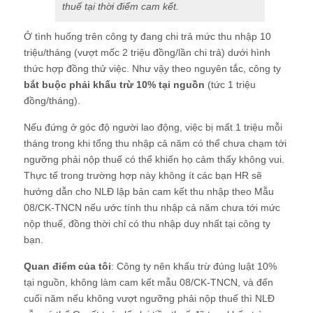
thuế tại thời điểm cam kết.
Ở tình huống trên công ty đang chi trả mức thu nhập 10
triệu/tháng (vượt mốc 2 triệu đồng/lần chi trả) dưới hình
thức hợp đồng thử việc. Như vậy theo nguyên tắc, công ty
bắt buộc phải khấu trừ 10% tại nguồn
(tức 1 triệu
đồng/tháng).
Nếu đứng ở góc độ người lao động, việc bị mất 1 triệu mỗi
tháng trong khi tổng thu nhập cả năm có thể chưa chạm tới
ngưỡng phải nộp thuế có thể khiến họ cảm thấy không vui.
Thực tế trong trường hợp này không ít các bạn HR sẽ
hướng dẫn cho NLĐ lập bản cam kết thu nhập theo Mẫu
08/CK-TNCN nếu ước tính thu nhập cả năm chưa tới mức
nộp thuế, đồng thời chỉ có thu nhập duy nhất tại công ty
bạn.
Quan điểm của tôi
: Công ty nên khấu trừ đúng luật 10%
tại nguồn, không làm cam kết mẫu 08/CK-TNCN, và đến
cuối năm nếu không vượt ngưỡng phải nộp thuế thì NLĐ