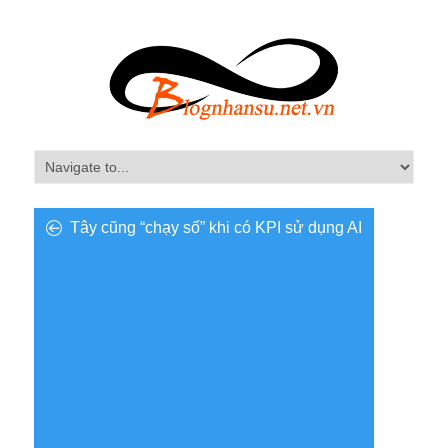
Tây cũng “chạy số” khi có KPI sử dụng AI