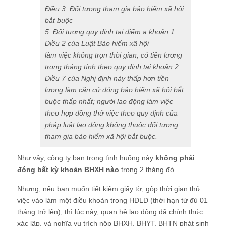
Điều 3. Đối tượng tham gia bảo hiểm xã hội
bắt buộc
5. Đối tượng quy định tại
điểm a khoản 1
Điều 2 của Luật Bảo hiểm xã hội
làm việc
kh
ông tr
ọn thời gian, c
ó ti
ền lương
trong th
áng tính theo quy đ
ịnh tại
khoản 2
Điều 7 của Nghị định này
thấp hơn tiền
lương làm căn cứ đóng bảo hiểm xã hội bắt
buộc thấp nhất; người lao động làm việc
theo hợp đồng thử việc theo quy định của
pháp luật lao động không thuộc đối tượng
tham gia bảo hiểm xã hội bắt buộc.
Như vậy, công ty bạn trong tình huống này
không phải
đóng bất kỳ khoản BHXH nào
trong 2 tháng đó.
Nhưng, nếu bạn muốn tiết kiệm giấy tờ, gộp thời gian thử
việc vào làm một điều khoản trong HĐLĐ (thời hạn từ đủ 01
tháng trở lên), thì lúc này, quan hệ lao động đã chính thức
xác lập, và nghĩa vụ trích nộp BHXH, BHYT, BHTN phát sinh