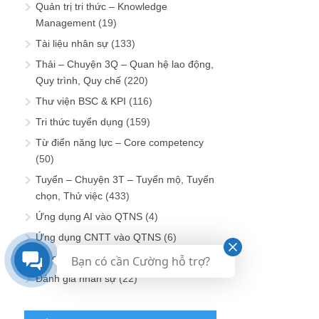
Quản trị tri thức – Knowledge
Management
(19)
Tài liệu nhân sự
(133)
Thải – Chuyện 3Q – Quan hệ lao động,
Quy trình, Quy chế
(220)
Thư viện BSC & KPI
(116)
Tri thức tuyển dụng
(159)
Từ điển năng lực – Core competency
(50)
Tuyển – Chuyện 3T – Tuyển mộ, Tuyển
chọn, Thử việc
(433)
Ứng dụng AI vào QTNS
(4)
Ứng dụng CNTT vào QTNS
(6)
Vui cười nhân sự
(86)
Bạn có cần Cường hỗ trợ?
Đánh giá nhân sự
(22)