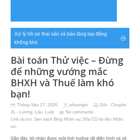
Xử lý hồ sơ thai sản và báo tăng lao động
không khó
Bài toán Thử việc – Đừng
để những vướng mắc
BHXH và Thuế làm khó
bạn!
Tháng Sáu 27, 2026
phuongtv
Giữ - Chuyện
3L - Lương, Lậu, Luật
No comments
Link tài trợ:
Seri sách Blog Nhân sự
; Đĩa CD
tài liệu Nhân
sự
;
Gần đây, tôi nhận được một tình huống rất điển hình và vô