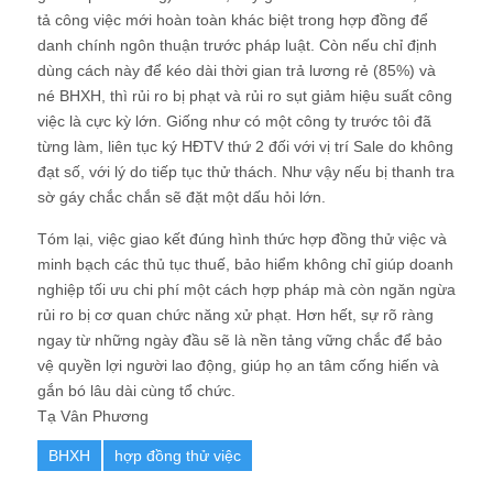
tả công việc mới hoàn toàn khác biệt trong hợp đồng để
danh chính ngôn thuận trước pháp luật. Còn nếu chỉ định
dùng cách này để kéo dài thời gian trả lương rẻ (85%) và
né BHXH, thì rủi ro bị phạt và rủi ro sụt giảm hiệu suất công
việc là cực kỳ lớn. Giống như có một công ty trước tôi đã
từng làm, liên tục ký HĐTV thứ 2 đối với vị trí Sale do không
đạt số, với lý do tiếp tục thử thách. Như vậy nếu bị thanh tra
sờ gáy chắc chắn sẽ đặt một dấu hỏi lớn.
Tóm lại
, việc giao kết đúng hình thức hợp đồng thử việc và
minh bạch các thủ tục thuế, bảo hiểm không chỉ giúp doanh
nghiệp tối ưu chi phí một cách hợp pháp mà còn ngăn ngừa
rủi ro bị cơ quan chức năng xử phạt. Hơn hết, sự rõ ràng
ngay từ những ngày đầu sẽ là nền tảng vững chắc để bảo
vệ quyền lợi người lao động, giúp họ an tâm cống hiến và
gắn bó lâu dài cùng tổ chức.
Tạ Vân Phương
BHXH
hợp đồng thử việc