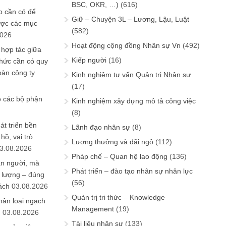
BSC, OKR, …)
(616)
 cần có để
Giữ – Chuyện 3L – Lương, Lậu, Luật
ược các mục
(582)
2026
Hoạt động cộng đồng Nhân sự Vn
(492)
 hợp tác giữa
Kiếp người
(16)
chức cần có quy
oàn công ty
Kinh nghiệm tư vấn Quản trị Nhân sự
(17)
o các bộ phận
Kinh nghiệm xây dựng mô tả công việc
(8)
át triển bền
Lãnh đạo nhân sự
(8)
ồ, vai trò
Lương thưởng và đãi ngộ
(112)
3.08.2026
Pháp chế – Quan hệ lao động
(136)
ần người, mà
Phát triển – đào tạo nhân sự nhân lực
 lượng – đúng
(56)
ách
03.08.2026
Quản trị tri thức – Knowledge
hân loại ngạch
Management
(19)
n
03.08.2026
Tài liệu nhân sự
(133)