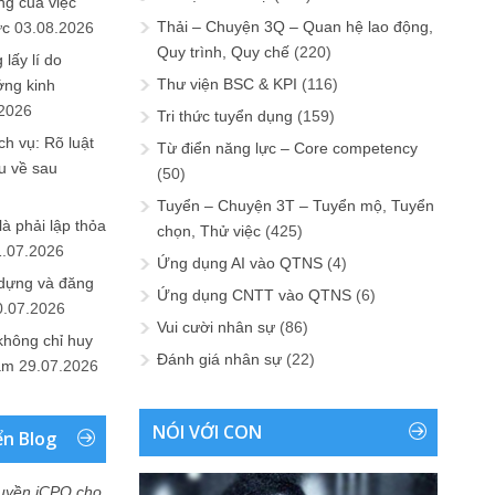
ng của việc
Thải – Chuyện 3Q – Quan hệ lao động,
ức
03.08.2026
Quy trình, Quy chế
(220)
lấy lí do
Thư viện BSC & KPI
(116)
ớng kinh
.2026
Tri thức tuyển dụng
(159)
h vụ: Rõ luật
Từ điển năng lực – Core competency
u về sau
(50)
Tuyển – Chuyện 3T – Tuyển mộ, Tuyển
là phải lập thỏa
chọn, Thử việc
(425)
1.07.2026
Ứng dụng AI vào QTNS
(4)
 dựng và đăng
Ứng dụng CNTT vào QTNS
(6)
0.07.2026
Vui cười nhân sự
(86)
không chỉ huy
Đánh giá nhân sự
(22)
Nam
29.07.2026
NÓI VỚI CON
ển Blog
uyền iCPO cho