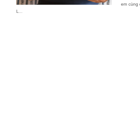
em cùng 
L...