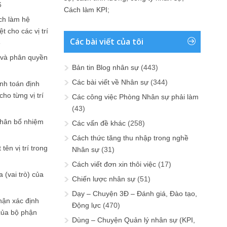
6
Cách làm KPI
;
ch làm hệ
t cho các vị trí
Các bài viết của tôi
6
 và phân quyền
Bản tin Blog nhân sự
(443)
Các bài viết về Nhân sự
(344)
ính toán định
ho từng vị trí
Các công việc Phòng Nhân sự phải làm
(43)
phân bổ nhiệm
Các vấn đề khác
(258)
Cách thức tăng thu nhập trong nghề
tên vị trí trong
Nhân sự
(31)
Cách viết đơn xin thôi việc
(17)
 (vai trò) của
Chiến lược nhân sự
(51)
Dạy – Chuyện 3Đ – Đánh giá, Đào tạo,
hận xác định
Động lực
(470)
của bộ phận
Dùng – Chuyện Quản lý nhân sự (KPI,