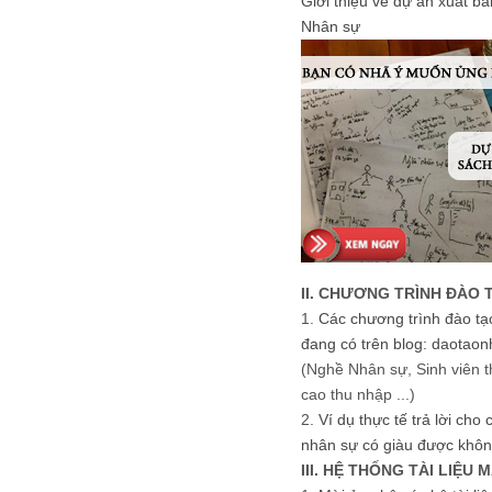
Giới thiệu về dự án xuất b
Nhân sự
II. CHƯƠNG TRÌNH ĐÀO 
1.
Các chương trình đào tạ
đang có trên blog: daotaon
(Nghề Nhân sự, Sinh viên t
cao thu nhập ...)
2.
Ví dụ thực tế trả lời cho
nhân sự có giàu được khôn
III. HỆ THỐNG TÀI LIỆU 