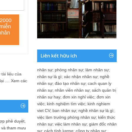
Liên kết hữu ích
nhân sự
;
phòng nhân sự
;
làm nhân sự
;
tài liệu của
nhân sự là gì
;
xác nhận nhân sự
;
nghề
i ....
Xem các
nhân sự
;
đào tạo nhân sự
;
cach quan ly
nhân sự
;
nhân viên nhân sự
;
sách quản trị
nhân sự hay
;
đơn xin nghỉ việc
;
đơn xin
việc
;
kinh nghiệm tìm việc
;
kinh nghiem
viet CV
;
ban nhân sự
;
nghề nhân sự là gì
;
việc làm trưởng phòng nhân sự
;
kiến thức
ợp phê duyệt,
nhân sự
;
việc làm nhân sự
;
giám đốc nhân
in và tham mưu
sự
;
cách tính lương
;
công ty nhân sự
;