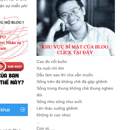
Nhân sự miễn phí
Cao đo nỗi buồn
Xa nuôi chí lớn
Dẫu làm sao thì cha vẫn muốn
Sống trên đá không chê đá gập ghềnh
Sống trong thung không chê thung nghèo
đói
Sống như sông như suối
Lên thác xuống ghềnh
 khai
Không lo cực nhọc
...
Con ơi, ...