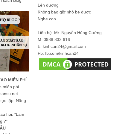
ản sách Blog
Lên đường
Không bao giờ nhỏ bé được
Nghe con.
Liên hệ: Mr. Nguyễn Hùng Cường
M: 0988 833 616
E: kinhcan24@gmail.com
Fb: fb.com/kinhcan24
TẠO MIỄN PHÍ
o miễn phí
hansu.net
hực tập, Nâng
 câu hỏi: "Làm
g ?"
MẪU