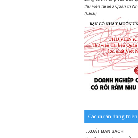
thư viện tài liệu Quản trị 
(Click)
Các dự án đang triển
I. XUẤT BẢN SÁCH