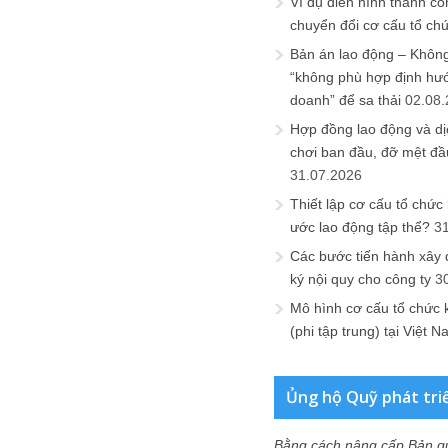
Ví dụ điển hình thành cô
chuyển đổi cơ cấu tổ ch
Bản án lao động – Không 
“không phù hợp định hư
doanh” để sa thải
02.08
Hợp đồng lao động và dịc
chơi ban đầu, đỡ mệt đầ
31.07.2026
Thiết lập cơ cấu tổ chức 
ước lao động tập thể?
3
Các bước tiến hành xây
ký nội quy cho công ty
3
Mô hình cơ cấu tổ chức 
(phi tập trung) tại Việt 
Ủng hộ Quỹ phát tri
Bằng cách nâng cấp Bản q