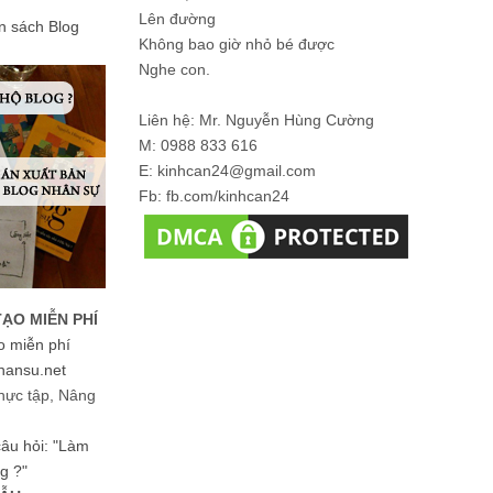
Lên đường
ản sách Blog
Không bao giờ nhỏ bé được
Nghe con.
Liên hệ: Mr. Nguyễn Hùng Cường
M: 0988 833 616
E: kinhcan24@gmail.com
Fb: fb.com/kinhcan24
TẠO MIỄN PHÍ
o miễn phí
hansu.net
hực tập, Nâng
 câu hỏi: "Làm
g ?"