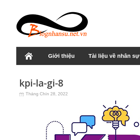
Giới thiệu
Tài liệu về nhân sự
Học viện Nhân sư
kpi-la-gi-8
Tháng Chín 28, 2022