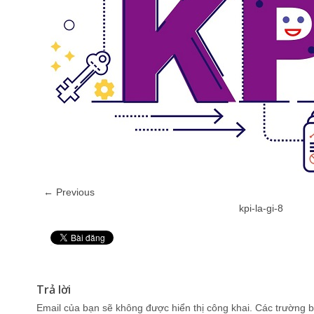
← Previous
kpi-la-gi-8
Pin It
Trả lời
Email của bạn sẽ không được hiển thị công khai.
Các trường b