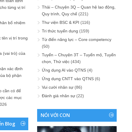
ính toán định
Thải – Chuyện 3Q – Quan hệ lao động,
ho từng vị trí
Quy trình, Quy chế
(221)
Thư viện BSC & KPI
(116)
phân bổ nhiệm
Tri thức tuyển dụng
(159)
tên vị trí trong
Từ điển năng lực – Core competency
(50)
 (vai trò) của
Tuyển – Chuyện 3T – Tuyển mộ, Tuyển
chọn, Thử việc
(434)
hận xác định
Ứng dụng AI vào QTNS
(4)
của bộ phận
Ứng dụng CNTT vào QTNS
(6)
Vui cười nhân sự
(86)
 cần có để
Đánh giá nhân sự
(22)
ược các mục
2026
NÓI VỚI CON
ển Blog