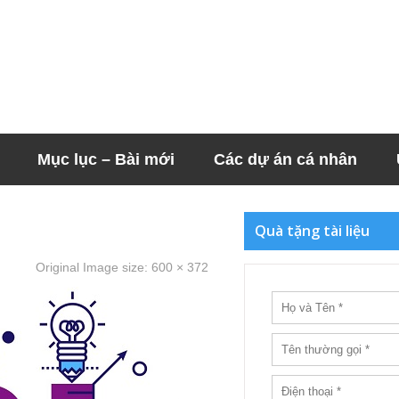
Mục lục – Bài mới
Các dự án cá nhân
Quà tặng tài liệu
Original Image size:
600 × 372