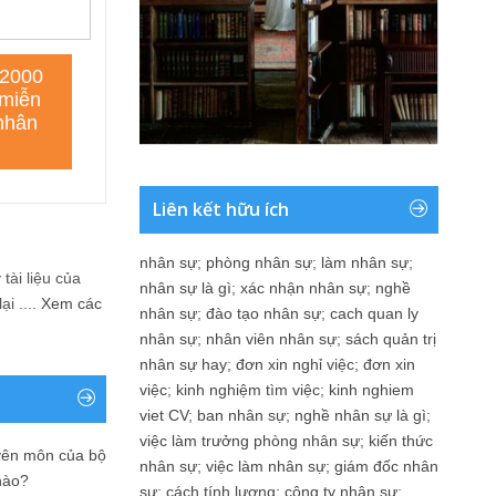
Liên kết hữu ích
nhân sự
;
phòng nhân sự
;
làm nhân sự
;
tài liệu của
nhân sự là gì
;
xác nhận nhân sự
;
nghề
i ....
Xem các
nhân sự
;
đào tạo nhân sự
;
cach quan ly
nhân sự
;
nhân viên nhân sự
;
sách quản trị
nhân sự hay
;
đơn xin nghỉ việc
;
đơn xin
việc
;
kinh nghiệm tìm việc
;
kinh nghiem
viet CV
;
ban nhân sự
;
nghề nhân sự là gì
;
việc làm trưởng phòng nhân sự
;
kiến thức
yên môn của bộ
nhân sự
;
việc làm nhân sự
;
giám đốc nhân
nào?
sự
;
cách tính lương
;
công ty nhân sự
;