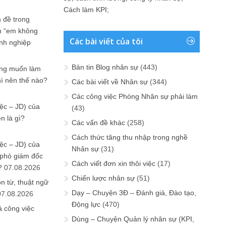
Cách làm KPI
;
 đề trong
n “em không
Các bài viết của tôi
anh nghiệp
Bản tin Blog nhân sự
(443)
ưng muốn làm
hì nên thế nào?
Các bài viết về Nhân sự
(344)
Các công việc Phòng Nhân sự phải làm
ệc – JD) của
(43)
n là gì?
Các vấn đề khác
(258)
Cách thức tăng thu nhập trong nghề
ệc – JD) của
Nhân sự
(31)
 phó giám đốc
Cách viết đơn xin thôi việc
(17)
?
07.08.2026
Chiến lược nhân sự
(51)
n từ, thuật ngữ
Dạy – Chuyện 3Đ – Đánh giá, Đào tạo,
07.08.2026
Động lực
(470)
ả công việc
Dùng – Chuyện Quản lý nhân sự (KPI,