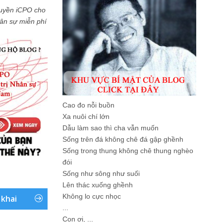
uyền iCPO cho
Nhân sự miễn phí
Cao đo nỗi buồn
Xa nuôi chí lớn
Dẫu làm sao thì cha vẫn muốn
Sống trên đá không chê đá gập ghềnh
Sống trong thung không chê thung nghèo
đói
Sống như sông như suối
Lên thác xuống ghềnh
Không lo cực nhọc
 khai
...
Con ơi, ...