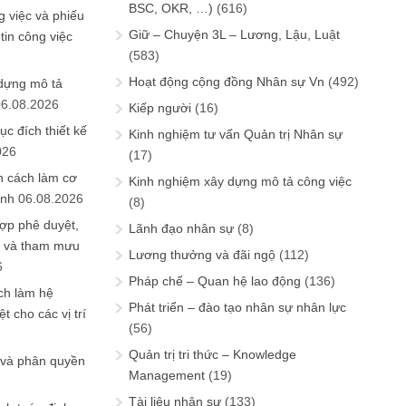
BSC, OKR, …)
(616)
 việc và phiếu
Giữ – Chuyện 3L – Lương, Lậu, Luật
tin công việc
(583)
Hoạt động cộng đồng Nhân sự Vn
(492)
 dựng mô tả
06.08.2026
Kiếp người
(16)
ục đích thiết kế
Kinh nghiệm tư vấn Quản trị Nhân sự
026
(17)
n cách làm cơ
Kinh nghiệm xây dựng mô tả công việc
anh
06.08.2026
(8)
ợp phê duyệt,
Lãnh đạo nhân sự
(8)
in và tham mưu
Lương thưởng và đãi ngộ
(112)
6
Pháp chế – Quan hệ lao động
(136)
ch làm hệ
Phát triển – đào tạo nhân sự nhân lực
t cho các vị trí
(56)
6
Quản trị tri thức – Knowledge
 và phân quyền
Management
(19)
Tài liệu nhân sự
(133)