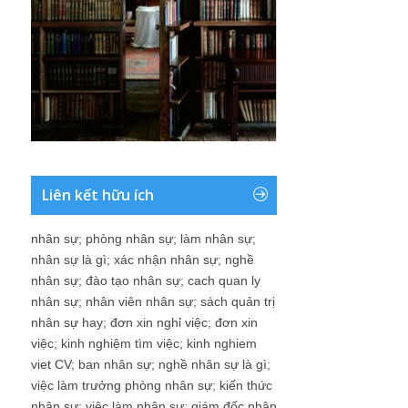
Liên kết hữu ích
nhân sự
;
phòng nhân sự
;
làm nhân sự
;
nhân sự là gì
;
xác nhận nhân sự
;
nghề
nhân sự
;
đào tạo nhân sự
;
cach quan ly
nhân sự
;
nhân viên nhân sự
;
sách quản trị
nhân sự hay
;
đơn xin nghỉ việc
;
đơn xin
việc
;
kinh nghiệm tìm việc
;
kinh nghiem
viet CV
;
ban nhân sự
;
nghề nhân sự là gì
;
việc làm trưởng phòng nhân sự
;
kiến thức
nhân sự
;
việc làm nhân sự
;
giám đốc nhân