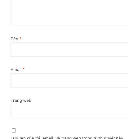
Tên
*
Email
*
Trang web
Lưu tên của tôi, email, và trang web trong trình duyệt này