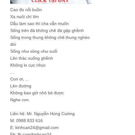
Cao đo nỗi buồn
Xa nuôi chí lớn
Dẫu làm sao thì cha vẫn muốn
Sống trên đá không chê đá gập ghềnh
Sống trong thung không chê thung nghèo
đói
Sống như sông như suối
Lên thác xuống ghềnh
Không lo cực nhọc
...
Con ơi, ...
Lên đường
Không bao giờ nhỏ bé được
Nghe con.
Liên hệ: Mr. Nguyễn Hùng Cường
M: 0988 833 616
E: kinhcan24@gmail.com
Fb: fb.com/kinhcan24