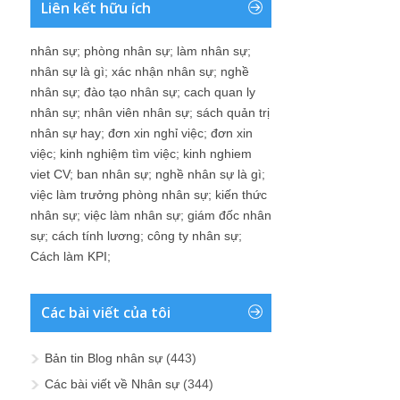
Liên kết hữu ích
nhân sự
;
phòng nhân sự
;
làm nhân sự
;
nhân sự là gì
;
xác nhận nhân sự
;
nghề
nhân sự
;
đào tạo nhân sự
;
cach quan ly
nhân sự
;
nhân viên nhân sự
;
sách quản trị
nhân sự hay
;
đơn xin nghỉ việc
;
đơn xin
việc
;
kinh nghiệm tìm việc
;
kinh nghiem
viet CV
;
ban nhân sự
;
nghề nhân sự là gì
;
việc làm trưởng phòng nhân sự
;
kiến thức
nhân sự
;
việc làm nhân sự
;
giám đốc nhân
sự
;
cách tính lương
;
công ty nhân sự
;
Cách làm KPI
;
Các bài viết của tôi
Bản tin Blog nhân sự
(443)
Các bài viết về Nhân sự
(344)