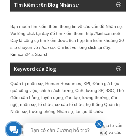
Tìm kiếm trên Blog Nhân sự
Bạn muốn tìm kiếm thêm thông tin về các vấn đề
Nhân sự
.
Vui lòng click tại đây để tìm kiếm thêm:
http://kinhcan.net/
Đây là công cụ tìm kiếm được tích hợp tìm kiếm khoảng 30
site chuyên về
nhân sự
. Chi tiết vui lòng click tại đây:
Kinhcan24′s Search
Keyword của Blog
Quản trị nhân sự, Human Resources, KPI, Đánh giá hiệu
quả công việc, chính sách lương, CnB, lương 3P, BSC, Thẻ
điểm cân bằng, tuyển dụng, đào tạo, lương thưởng, đãi
ngộ, nhân sự, tổ chức, cơ cấu tổ chức, hệ thống Quản trị
Nhân sự, trưởng phòng Nhân sự, tái tạo tổ chức
Những bài viết tại blog được chia sẻ bởi chuyên gia tư vấn
Bạn có cần Cường hỗ trợ?
Quản trị Nhân sự Nguyễn Hùng Cường (
giới thiệu
) và các