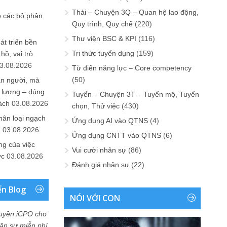
Thải – Chuyện 3Q – Quan hệ lao động,
o các bộ phận
Quy trình, Quy chế
(220)
Thư viện BSC & KPI
(116)
át triển bền
Tri thức tuyển dụng
(159)
ồ, vai trò
3.08.2026
Từ điển năng lực – Core competency
(50)
ần người, mà
 lượng – đúng
Tuyển – Chuyện 3T – Tuyển mộ, Tuyển
ách
03.08.2026
chọn, Thử việc
(430)
hân loại ngạch
Ứng dụng AI vào QTNS
(4)
n
03.08.2026
Ứng dụng CNTT vào QTNS
(6)
ng của việc
Vui cười nhân sự
(86)
ức
03.08.2026
Đánh giá nhân sự
(22)
ển Blog
NÓI VỚI CON
uyền iCPO cho
Nhân sự miễn phí