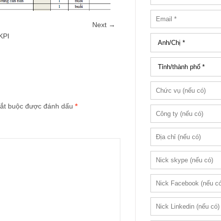
Next →
KPI
ắt buộc được đánh dấu
*