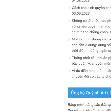
04.08.2026
Cách xác định quyền ch
03.08.2026
Không có tổ chức nào ph
vững nếu quyền hạn mơ h
chức năng chồng chéo
0
Một tổ chức không chỉ c
còn cần 3 đúng: đúng số
thời điểm – đúng ngân s
Thống nhất tiêu chuẩn p
bậc quản lý, chuyên mô
Ví dụ điển hình thành cô
chuyển đổi cơ cấu tổ ch
Ủng hộ Quỹ phát tri
Bằng cách nâng cấp Bản q
thư viện tài liệu Quản trị 