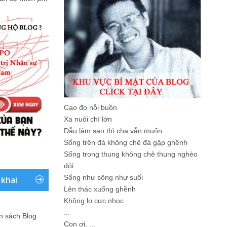
Cao đo nỗi buồn
Xa nuôi chí lớn
Dẫu làm sao thì cha vẫn muốn
Sống trên đá không chê đá gập ghềnh
Sống trong thung không chê thung nghèo
đói
Sống như sông như suối
 khai
Lên thác xuống ghềnh
Không lo cực nhọc
...
ản sách Blog
Con ơi, ...