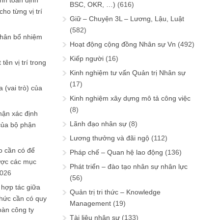
ính toán định
BSC, OKR, …)
(616)
ho từng vị trí
Giữ – Chuyện 3L – Lương, Lậu, Luật
(582)
phân bổ nhiệm
Hoạt động cộng đồng Nhân sự Vn
(492)
Kiếp người
(16)
tên vị trí trong
Kinh nghiệm tư vấn Quản trị Nhân sự
(17)
 (vai trò) của
Kinh nghiệm xây dựng mô tả công việc
(8)
hận xác định
Lãnh đạo nhân sự
(8)
của bộ phận
Lương thưởng và đãi ngộ
(112)
 cần có để
Pháp chế – Quan hệ lao động
(136)
ược các mục
Phát triển – đào tạo nhân sự nhân lực
2026
(56)
 hợp tác giữa
Quản trị tri thức – Knowledge
chức cần có quy
Management
(19)
oàn công ty
Tài liệu nhân sự
(133)