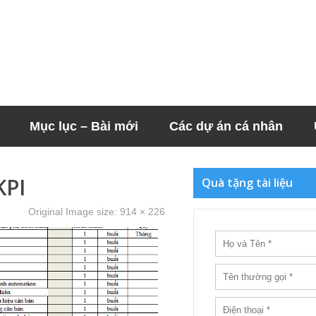
Mục lục – Bài mới
Các dự án cá nhân
KPI
Quà tặng tài liệu
Original Image size:
914 × 226