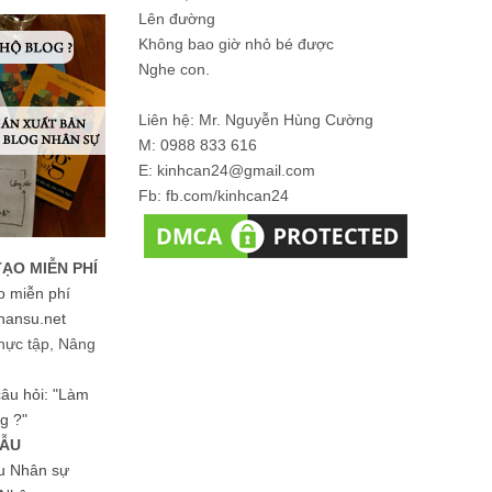
Lên đường
Không bao giờ nhỏ bé được
Nghe con.
Liên hệ: Mr. Nguyễn Hùng Cường
M: 0988 833 616
E: kinhcan24@gmail.com
Fb: fb.com/kinhcan24
TẠO MIỄN PHÍ
o miễn phí
hansu.net
hực tập, Nâng
 câu hỏi: "Làm
g ?"
MẪU
ệu Nhân sự