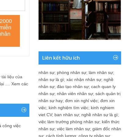
Liên kết hữu ích
nhân sự
;
phòng nhân sự
;
làm nhân sự
;
tài liệu của
nhân sự là gì
;
xác nhận nhân sự
;
nghề
i ....
Xem các
nhân sự
;
đào tạo nhân sự
;
cach quan ly
nhân sự
;
nhân viên nhân sự
;
sách quản trị
nhân sự hay
;
đơn xin nghỉ việc
;
đơn xin
việc
;
kinh nghiệm tìm việc
;
kinh nghiem
viet CV
;
ban nhân sự
;
nghề nhân sự là gì
;
việc làm trưởng phòng nhân sự
;
kiến thức
ả công việc
nhân sự
;
việc làm nhân sự
;
giám đốc nhân
sự
;
cách tính lương
;
công ty nhân sự
;