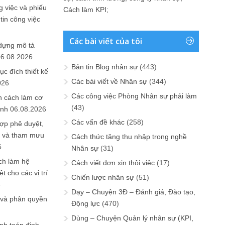
 việc và phiếu
Cách làm KPI
;
tin công việc
Các bài viết của tôi
 dựng mô tả
06.08.2026
Bản tin Blog nhân sự
(443)
ục đích thiết kế
Các bài viết về Nhân sự
(344)
026
Các công việc Phòng Nhân sự phải làm
n cách làm cơ
(43)
anh
06.08.2026
Các vấn đề khác
(258)
ợp phê duyệt,
in và tham mưu
Cách thức tăng thu nhập trong nghề
6
Nhân sự
(31)
ch làm hệ
Cách viết đơn xin thôi việc
(17)
t cho các vị trí
Chiến lược nhân sự
(51)
6
Dạy – Chuyện 3Đ – Đánh giá, Đào tạo,
 và phân quyền
Động lực
(470)
Dùng – Chuyện Quản lý nhân sự (KPI,