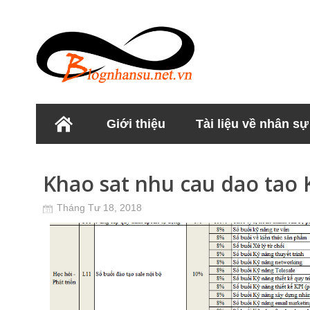
Giới thiệu
Tài liệu về nhân sự
Học viện Nhân sư
Khao sat nhu cau dao tao 
Tháng Tư 18, 2018