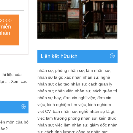
Liên kết hữu ích
nhân sự
;
phòng nhân sự
;
làm nhân sự
;
tài liệu của
nhân sự là gì
;
xác nhận nhân sự
;
nghề
i ....
Xem các
nhân sự
;
đào tạo nhân sự
;
cach quan ly
nhân sự
;
nhân viên nhân sự
;
sách quản trị
nhân sự hay
;
đơn xin nghỉ việc
;
đơn xin
việc
;
kinh nghiệm tìm việc
;
kinh nghiem
viet CV
;
ban nhân sự
;
nghề nhân sự là gì
;
việc làm trưởng phòng nhân sự
;
kiến thức
yên môn của bộ
nhân sự
;
việc làm nhân sự
;
giám đốc nhân
nào?
sự
;
cách tính lương
;
công ty nhân sự
;