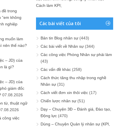
Cách làm KPI
;
 đề trong
n “em không
Các bài viết của tôi
anh nghiệp
Bản tin Blog nhân sự
(443)
ưng muốn làm
hì nên thế nào?
Các bài viết về Nhân sự
(344)
Các công việc Phòng Nhân sự phải làm
ệc – JD) của
(43)
n là gì?
Các vấn đề khác
(258)
Cách thức tăng thu nhập trong nghề
ệc – JD) của
Nhân sự
(31)
 phó giám đốc
Cách viết đơn xin thôi việc
(17)
?
07.08.2026
Chiến lược nhân sự
(51)
n từ, thuật ngữ
Dạy – Chuyện 3Đ – Đánh giá, Đào tạo,
07.08.2026
Động lực
(470)
ả công việc
Dùng – Chuyện Quản lý nhân sự (KPI,