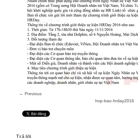
← Previous
hop-bao-hrday2016
Pin It
Trả lời