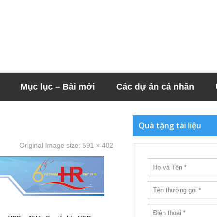
Mục lục – Bài mới
Các dự án cá nhân
Quà tặng tài liệu
Original Image size:
591 × 402