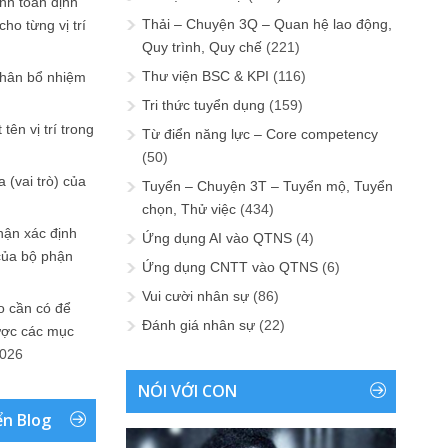
ính toán định
Thải – Chuyện 3Q – Quan hệ lao động,
ho từng vị trí
Quy trình, Quy chế
(221)
Thư viện BSC & KPI
(116)
phân bổ nhiệm
Tri thức tuyển dụng
(159)
tên vị trí trong
Từ điển năng lực – Core competency
(50)
 (vai trò) của
Tuyển – Chuyện 3T – Tuyển mộ, Tuyển
chọn, Thử việc
(434)
hận xác định
Ứng dụng AI vào QTNS
(4)
của bộ phận
Ứng dụng CNTT vào QTNS
(6)
Vui cười nhân sự
(86)
 cần có để
Đánh giá nhân sự
(22)
ược các mục
2026
NÓI VỚI CON
ển Blog