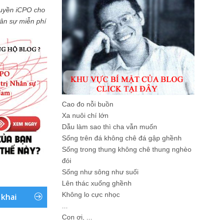
uyền iCPO cho
Nhân sự miễn phí
Cao đo nỗi buồn
Xa nuôi chí lớn
Dẫu làm sao thì cha vẫn muốn
Sống trên đá không chê đá gập ghềnh
Sống trong thung không chê thung nghèo
đói
Sống như sông như suối
Lên thác xuống ghềnh
Không lo cực nhọc
 khai
...
Con ơi, ...