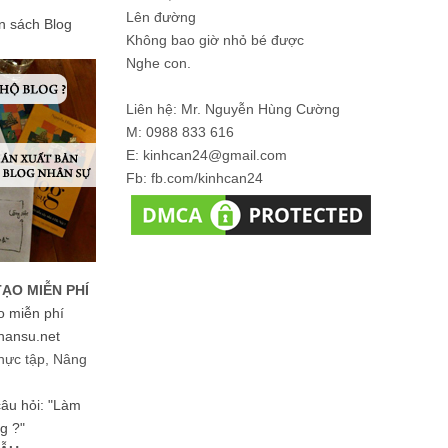
Lên đường
ản sách Blog
Không bao giờ nhỏ bé được
Nghe con.
Liên hệ: Mr. Nguyễn Hùng Cường
M: 0988 833 616
E: kinhcan24@gmail.com
Fb: fb.com/kinhcan24
TẠO MIỄN PHÍ
o miễn phí
hansu.net
hực tập, Nâng
 câu hỏi: "Làm
g ?"