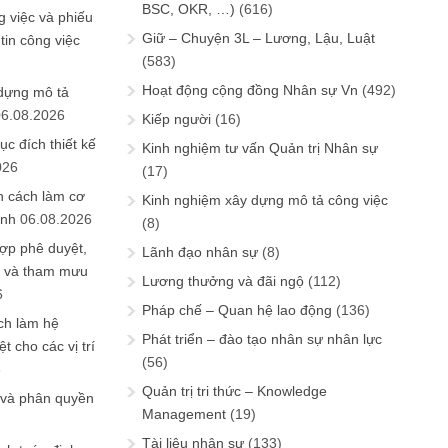
BSC, OKR, …)
(616)
 việc và phiếu
Giữ – Chuyện 3L – Lương, Lậu, Luật
tin công việc
(583)
Hoạt động cộng đồng Nhân sự Vn
(492)
 dựng mô tả
06.08.2026
Kiếp người
(16)
ục đích thiết kế
Kinh nghiệm tư vấn Quản trị Nhân sự
026
(17)
n cách làm cơ
Kinh nghiệm xây dựng mô tả công việc
anh
06.08.2026
(8)
ợp phê duyệt,
Lãnh đạo nhân sự
(8)
in và tham mưu
Lương thưởng và đãi ngộ
(112)
6
Pháp chế – Quan hệ lao động
(136)
ch làm hệ
Phát triển – đào tạo nhân sự nhân lực
t cho các vị trí
(56)
6
Quản trị tri thức – Knowledge
 và phân quyền
Management
(19)
Tài liệu nhân sự
(133)