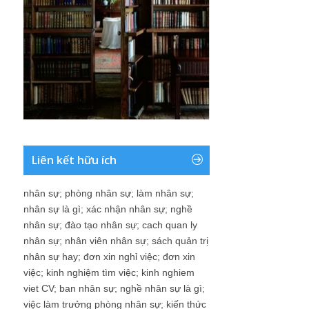
Liên kết hữu ích
nhân sự
;
phòng nhân sự
;
làm nhân sự
;
nhân sự là gì
;
xác nhận nhân sự
;
nghề
nhân sự
;
đào tạo nhân sự
;
cach quan ly
nhân sự
;
nhân viên nhân sự
;
sách quản trị
nhân sự hay
;
đơn xin nghỉ việc
;
đơn xin
việc
;
kinh nghiệm tìm việc
;
kinh nghiem
viet CV
;
ban nhân sự
;
nghề nhân sự là gì
;
việc làm trưởng phòng nhân sự
;
kiến thức