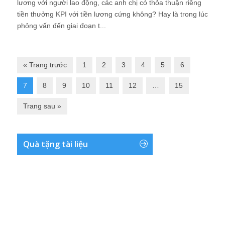
lương với người lao động, các anh chị có thỏa thuận riêng
tiền thưởng KPI với tiền lương cứng không? Hay là trong lúc
phỏng vấn đến giai đoạn t...
« Trang trước
1
2
3
4
5
6
7
8
9
10
11
12
…
15
Trang sau »
Quà tặng tài liệu