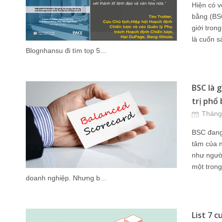
Hiện có v
bằng (BSC
giới tron
là cuốn 
Blognhansu đi tìm top 5...
BSC là g
trị phổ 
Tháng
BSC đang
tâm của 
như người
một trong
doanh nghiệp. Nhưng b...
List 7 