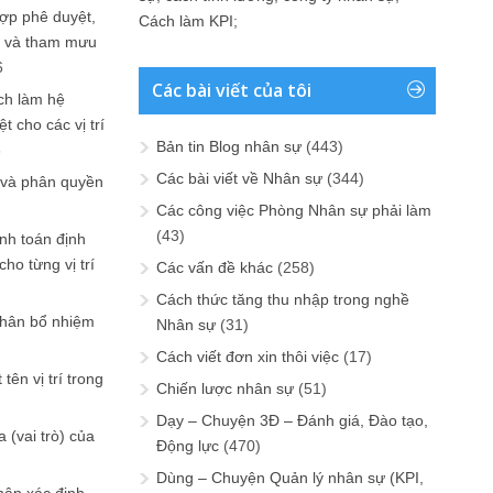
ợp phê duyệt,
Cách làm KPI
;
in và tham mưu
6
Các bài viết của tôi
ch làm hệ
t cho các vị trí
Bản tin Blog nhân sự
(443)
6
Các bài viết về Nhân sự
(344)
 và phân quyền
Các công việc Phòng Nhân sự phải làm
(43)
ính toán định
ho từng vị trí
Các vấn đề khác
(258)
Cách thức tăng thu nhập trong nghề
phân bổ nhiệm
Nhân sự
(31)
Cách viết đơn xin thôi việc
(17)
tên vị trí trong
Chiến lược nhân sự
(51)
Dạy – Chuyện 3Đ – Đánh giá, Đào tạo,
 (vai trò) của
Động lực
(470)
Dùng – Chuyện Quản lý nhân sự (KPI,