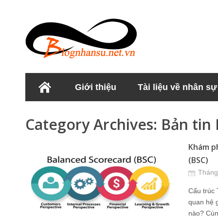
Giới thiệu
Tài liệu về nhân sự
Học viện Nhân sư
Category Archives:
Bản tin
Khám ph
(BSC)
Tháng
Cấu trúc
quan hệ 
nào? Cùng