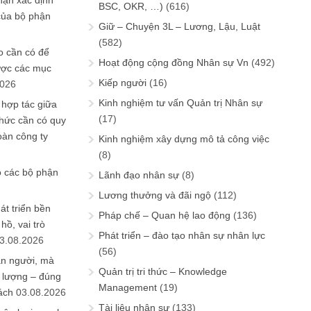
hận xác định
BSC, OKR, …)
(616)
của bộ phận
Giữ – Chuyện 3L – Lương, Lậu, Luật
(582)
 cần có để
Hoạt động cộng đồng Nhân sự Vn
(492)
ược các mục
Kiếp người
(16)
2026
Kinh nghiệm tư vấn Quản trị Nhân sự
 hợp tác giữa
(17)
chức cần có quy
oàn công ty
Kinh nghiệm xây dựng mô tả công việc
(8)
o các bộ phận
Lãnh đạo nhân sự
(8)
Lương thưởng và đãi ngộ
(112)
át triển bền
Pháp chế – Quan hệ lao động
(136)
ồ, vai trò
Phát triển – đào tạo nhân sự nhân lực
3.08.2026
(56)
ần người, mà
Quản trị tri thức – Knowledge
 lượng – đúng
Management
(19)
ách
03.08.2026
Tài liệu nhân sự
(133)