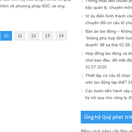
Thống nhất tiêu chuẩn p
 thêm về phương pháp BSC và ứng
bậc quản lý, chuyên mô
Ví dụ điển hình thành cô
chuyển đổi cơ cấu tổ ch
Bản án lao động – Không 
10
11
12
13
14
“không phù hợp định hư
doanh” để sa thải
02.08
Hợp đồng lao động và dịc
chơi ban đầu, đỡ mệt đầ
31.07.2026
Thiết lập cơ cấu tổ chức 
ước lao động tập thể?
3
Các bước tiến hành xây
ký nội quy cho công ty
3
Ủng hộ Quỹ phát tri
Bằng cách nâng cấp Bản q