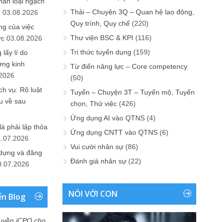
hân loại ngạch
Thải – Chuyện 3Q – Quan hệ lao động,
n
03.08.2026
Quy trình, Quy chế
(220)
ng của việc
Thư viện BSC & KPI
(116)
ức
03.08.2026
Tri thức tuyển dụng
(159)
lấy lí do
ớng kinh
Từ điển năng lực – Core competency
.2026
(50)
h vụ: Rõ luật
Tuyển – Chuyện 3T – Tuyển mộ, Tuyển
u về sau
chọn, Thử việc
(426)
Ứng dụng AI vào QTNS
(4)
là phải lập thỏa
Ứng dụng CNTT vào QTNS
(6)
1.07.2026
Vui cười nhân sự
(86)
 dựng và đăng
Đánh giá nhân sự
(22)
0.07.2026
NÓI VỚI CON
ển Blog
uyền iCPO cho