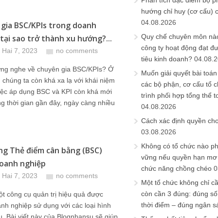
Phân tích đặc điểm bộ p
hướng chỉ huy (cơ cấu) 
04.08.2026
gia BSC/KPIs trong doanh
Quy chế chuyên môn nào
 tại sao trở thành xu hướng?...
công ty hoạt động đạt đ
 Hai 7, 2023
no comments
tiêu kinh doanh?
04.08.
ừng nghe về chuyên gia BSC/KPIs? Ở
Muốn giải quyết bài toán
 chúng ta còn khá xa lạ với khái niệm
các bộ phận, cơ cấu tổ 
iệc áp dụng BSC và KPI còn khá mới
trình phối hợp tổng thể t
 thời gian gần đây, ngày càng nhiều
04.08.2026
Cách xác định quyền ch
03.08.2026
Không có tổ chức nào ph
g Thẻ điểm cân bằng (BSC)
vững nếu quyền hạn mơ h
oanh nghiệp
chức năng chồng chéo
0
 Hai 7, 2023
no comments
Một tổ chức không chỉ c
còn cần 3 đúng: đúng số
t công cụ quản trị hiệu quả được
thời điểm – đúng ngân s
nh nghiệp sử dụng với các loại hình
. Bài viết này của Blognhansu sẽ giúp