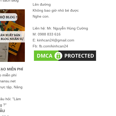
ản sách Blog
Lên đường
Không bao giờ nhỏ bé được
Nghe con.
Liên hệ: Mr. Nguyễn Hùng Cường
M: 0988 833 616
E: kinhcan24@gmail.com
Fb: fb.com/kinhcan24
TẠO MIỄN PHÍ
o miễn phí
hansu.net
hực tập, Nâng
 câu hỏi: "Làm
g ?"
MẪU