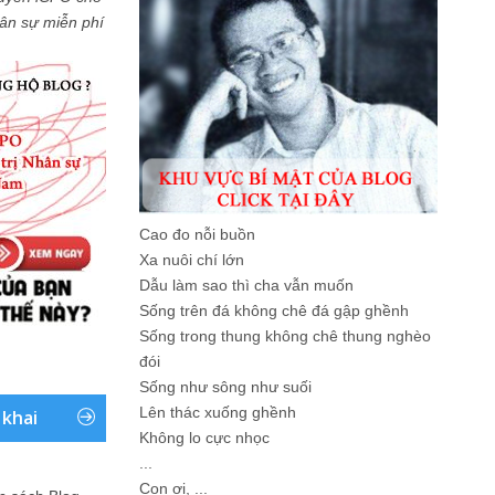
Nhân sự miễn phí
Cao đo nỗi buồn
Xa nuôi chí lớn
Dẫu làm sao thì cha vẫn muốn
Sống trên đá không chê đá gập ghềnh
Sống trong thung không chê thung nghèo
đói
Sống như sông như suối
Lên thác xuống ghềnh
 khai
Không lo cực nhọc
...
Con ơi, ...