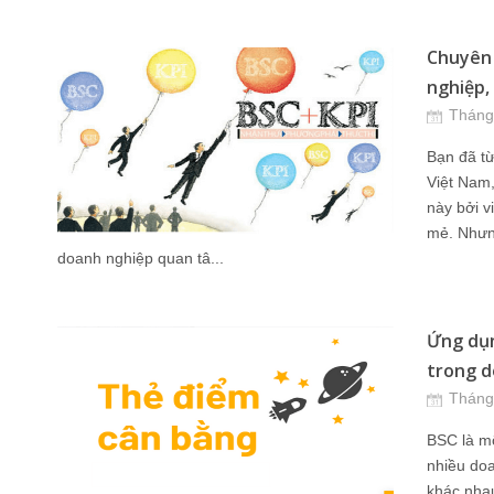
Chuyên 
nghiệp,
Tháng
Bạn đã t
Việt Nam,
này bởi v
mẻ. Nhưng
doanh nghiệp quan tâ...
Ứng dụn
trong d
Tháng
BSC là mộ
nhiều doa
khác nhau