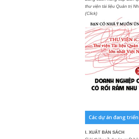
thư viện tài liệu Quản trị 
(Click)
Các dự án đang triển
I. XUẤT BẢN SÁCH