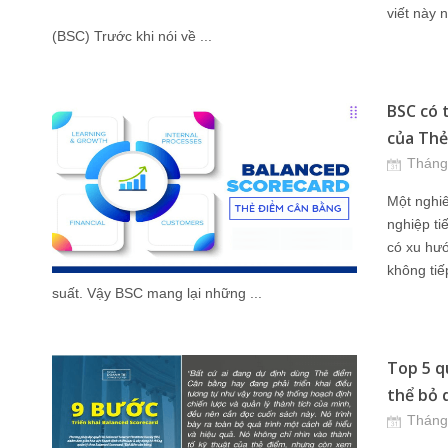
viết này 
(BSC) Trước khi nói về ...
BSC có 
của Thẻ
Tháng
Một nghi
nghiệp ti
có xu hướ
không tiế
suất. Vậy BSC mang lại những ...
Top 5 q
thể bỏ 
Tháng