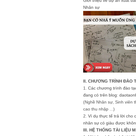
Giới thiệu về dự án xuất b
Nhân sự
II. CHƯƠNG TRÌNH ĐÀO 
1.
Các chương trình đào tạ
đang có trên blog: daotaon
(Nghề Nhân sự, Sinh viên t
cao thu nhập ...)
2.
Ví dụ thực tế trả lời cho
nhân sự có giàu được khôn
III. HỆ THỐNG TÀI LIỆU 