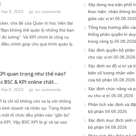
t
Xây dựng ma trận phối h
 Hai 9, 2023
no comments
thực hiện, nhận thông t
giữa các vị trí
05.08.202
cker, cha đẻ của Quản trị học hiện đại
Tổng hợp hướng dẫn cá
 “Bạn không thể quản lý những thứ bạn
thống phân quyền kí duyệ
 đo lường”. Và KPI chính là công cụ
trong công ty
05.08.202
 điều chỉnh giúp cho quá trình quản lý,
Xác định quyền bộ phận
cho các vị trí
05.08.2026
Xác định sơ đồ vị trí và t
KPI quan trọng như thế nào?
biên số lượng nhân viên c
của bộ phận
05.08.2026
 BSC & KPI online chất...
Xác định chức năng và 
 Hai 8, 2023
no comments
vụ cho vị trí
05.08.2026
 là chỉ số không còn xa lạ với những
Phân tích xác định và đặt 
m kinh doanh và nhân sự. Từng thành
bộ phận
04.08.2026
g một tổ chức đều phần nào “gắn bó”
Xác định mục đích sinh ra
à KPI. Vậy BSC KPI là gì và tại sao
bộ phận
04.08.2026