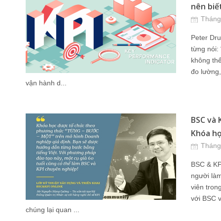
nên biế
Tháng
Peter Dru
từng nói:
không thể
đo lường,
vận hành d...
BSC và 
Khóa học
Tháng
BSC & KPI
người là
viên tron
với BSC v
chúng lại quan ...