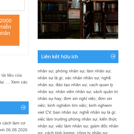
Liên kết hữu ích
nhân sự
;
phòng nhân sự
;
làm nhân sự
;
tài liệu của
nhân sự là gì
;
xác nhận nhân sự
;
nghề
i ....
Xem các
nhân sự
;
đào tạo nhân sự
;
cach quan ly
nhân sự
;
nhân viên nhân sự
;
sách quản trị
nhân sự hay
;
đơn xin nghỉ việc
;
đơn xin
việc
;
kinh nghiệm tìm việc
;
kinh nghiem
viet CV
;
ban nhân sự
;
nghề nhân sự là gì
;
việc làm trưởng phòng nhân sự
;
kiến thức
n cách làm cơ
nhân sự
;
việc làm nhân sự
;
giám đốc nhân
anh
06.08.2026
sự
;
cách tính lương
;
công ty nhân sự
;