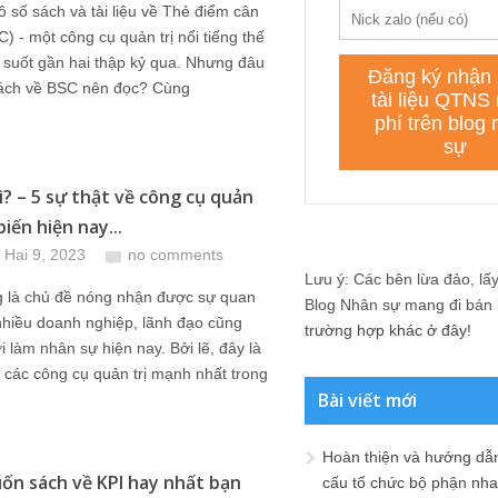
ô số sách và tài liệu về Thẻ điểm cân
) - một công cụ quản trị nổi tiếng thế
g suốt gần hai thập kỷ qua. Nhưng đâu
sách về BSC nên đọc? Cùng
ì? – 5 sự thật về công cụ quản
biến hiện nay...
 Hai 9, 2023
no comments
Lưu ý: Các bên lừa đảo, lấy 
 là chủ đề nóng nhận được sự quan
Blog Nhân sự mang đi bán lạ
nhiều doanh nghiệp, lãnh đạo cũng
trường hợp khác ở đây!
 làm nhân sự hiện nay. Bởi lẽ, đây là
 các công cụ quản trị mạnh nhất trong
Bài viết mới
Hoàn thiện và hướng dẫ
cuốn sách về KPI hay nhất bạn
cấu tổ chức bộ phận nh