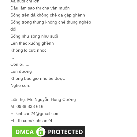
Xa nuôi chí lớn
Dẫu làm sao thì cha vẫn muốn
Sống trên đá không chê đá gập ghềnh
Sống trong thung không chê thung nghèo
đói
Sống như sông như suối
Lên thác xuống ghềnh
Không lo cực nhọc
...
Con ơi, ...
Lên đường
Không bao giờ nhỏ bé được
Nghe con.
Liên hệ: Mr. Nguyễn Hùng Cường
M: 0988 833 616
E: kinhcan24@gmail.com
Fb: fb.com/kinhcan24