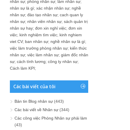
nhân sự
;
phòng nhân sự
;
làm nhân sự
;
nhân sự là gì
;
xác nhận nhân sự
;
nghề
nhân sự
;
đào tạo nhân sự
;
cach quan ly
nhân sự
;
nhân viên nhân sự
;
sách quản trị
nhân sự hay
;
đơn xin nghỉ việc
;
đơn xin
việc
;
kinh nghiệm tìm việc
;
kinh nghiem
viet CV
;
ban nhân sự
;
nghề nhân sự là gì
;
việc làm trưởng phòng nhân sự
;
kiến thức
nhân sự
;
việc làm nhân sự
;
giám đốc nhân
sự
;
cách tính lương
;
công ty nhân sự
;
Cách làm KPI
;
Các bài viết của tôi
Bản tin Blog nhân sự
(443)
Các bài viết về Nhân sự
(344)
Các công việc Phòng Nhân sự phải làm
(43)