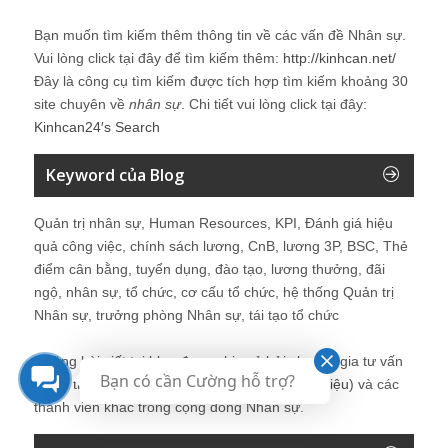
Bạn muốn tìm kiếm thêm thông tin về các vấn đề
Nhân sự
.
Vui lòng click tại đây để tìm kiếm thêm:
http://kinhcan.net/
Đây là công cụ tìm kiếm được tích hợp tìm kiếm khoảng 30
site chuyên về
nhân sự
. Chi tiết vui lòng click tại đây:
Kinhcan24′s Search
Keyword của Blog
Quản trị nhân sự, Human Resources, KPI, Đánh giá hiệu
quả công việc, chính sách lương, CnB, lương 3P, BSC, Thẻ
điểm cân bằng, tuyển dụng, đào tạo, lương thưởng, đãi
ngộ, nhân sự, tổ chức, cơ cấu tổ chức, hệ thống Quản trị
Nhân sự, trưởng phòng Nhân sự, tái tạo tổ chức
Những bài viết tại blog được chia sẻ bởi chuyên gia tư vấn
Bạn có cần Cường hỗ trợ?
Quản trị Nhân sự Nguyễn Hùng Cường (
giới thiệu
) và các
thành viên khác trong cộng đồng Nhân sự.