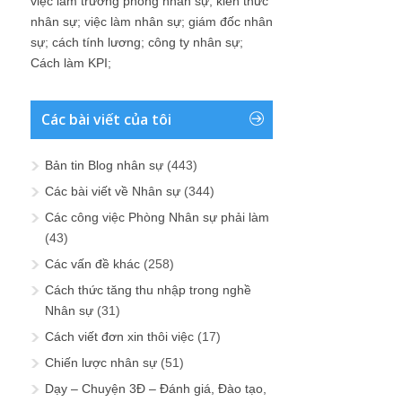
việc làm trưởng phòng nhân sự
;
kiến thức
nhân sự
;
việc làm nhân sự
;
giám đốc nhân
sự
;
cách tính lương
;
công ty nhân sự
;
Cách làm KPI
;
Các bài viết của tôi
Bản tin Blog nhân sự
(443)
Các bài viết về Nhân sự
(344)
Các công việc Phòng Nhân sự phải làm
(43)
Các vấn đề khác
(258)
Cách thức tăng thu nhập trong nghề
Nhân sự
(31)
Cách viết đơn xin thôi việc
(17)
Chiến lược nhân sự
(51)
Dạy – Chuyện 3Đ – Đánh giá, Đào tạo,