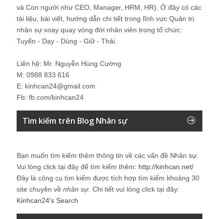
và Con người như CEO, Manager, HRM, HR). Ở đây có các
tài liệu, bài viết, hướng dẫn chi tiết trong lĩnh vực Quản trị
nhân sự xoay quay vòng đời nhân viên trong tổ chức:
Tuyển - Dạy - Dùng - Giữ - Thải.
Liên hệ: Mr. Nguyễn Hùng Cường
M: 0988 833 616
E: kinhcan24@gmail.com
Fb: fb.com/kinhcan24
Tìm kiếm trên Blog Nhân sự
Bạn muốn tìm kiếm thêm thông tin về các vấn đề
Nhân sự
.
Vui lòng click tại đây để tìm kiếm thêm:
http://kinhcan.net/
Đây là công cụ tìm kiếm được tích hợp tìm kiếm khoảng 30
site chuyên về
nhân sự
. Chi tiết vui lòng click tại đây:
Kinhcan24′s Search