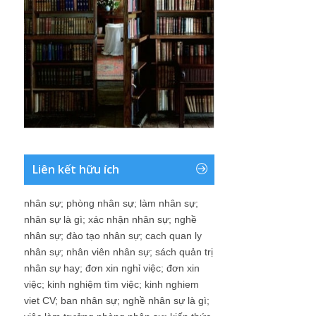
Liên kết hữu ích
nhân sự
;
phòng nhân sự
;
làm nhân sự
;
nhân sự là gì
;
xác nhận nhân sự
;
nghề
nhân sự
;
đào tạo nhân sự
;
cach quan ly
nhân sự
;
nhân viên nhân sự
;
sách quản trị
nhân sự hay
;
đơn xin nghỉ việc
;
đơn xin
việc
;
kinh nghiệm tìm việc
;
kinh nghiem
viet CV
;
ban nhân sự
;
nghề nhân sự là gì
;