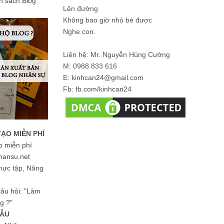
ản sách Blog
Lên đường
Không bao giờ nhỏ bé được
Nghe con.
Liên hệ: Mr. Nguyễn Hùng Cường
M: 0988 833 616
E: kinhcan24@gmail.com
Fb: fb.com/kinhcan24
TẠO MIỄN PHÍ
o miễn phí
hansu.net
hực tập, Nâng
 câu hỏi: "Làm
g ?"
MẪU