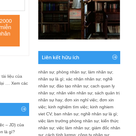
Liên kết hữu ích
nhân sự
;
phòng nhân sự
;
làm nhân sự
;
tài liệu của
nhân sự là gì
;
xác nhận nhân sự
;
nghề
i ....
Xem các
nhân sự
;
đào tạo nhân sự
;
cach quan ly
nhân sự
;
nhân viên nhân sự
;
sách quản trị
nhân sự hay
;
đơn xin nghỉ việc
;
đơn xin
việc
;
kinh nghiệm tìm việc
;
kinh nghiem
viet CV
;
ban nhân sự
;
nghề nhân sự là gì
;
việc làm trưởng phòng nhân sự
;
kiến thức
ệc – JD) của
nhân sự
;
việc làm nhân sự
;
giám đốc nhân
n là gì?
sự
;
cách tính lương
;
công ty nhân sự
;