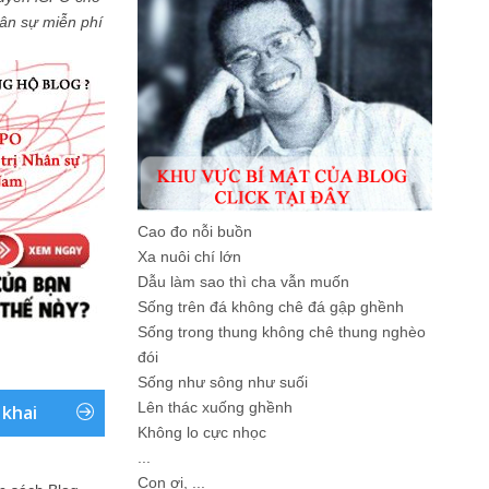
Nhân sự miễn phí
Cao đo nỗi buồn
Xa nuôi chí lớn
Dẫu làm sao thì cha vẫn muốn
Sống trên đá không chê đá gập ghềnh
Sống trong thung không chê thung nghèo
đói
Sống như sông như suối
Lên thác xuống ghềnh
 khai
Không lo cực nhọc
...
Con ơi, ...