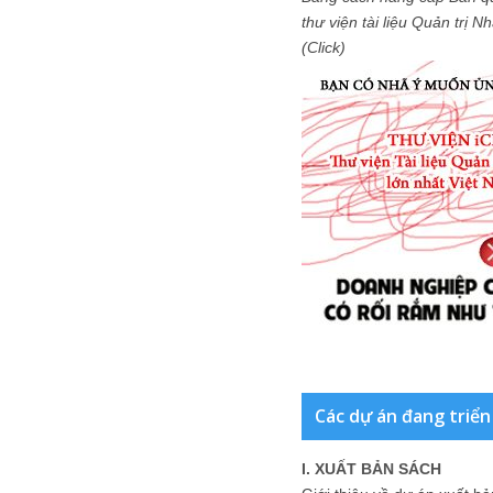
thư viện tài liệu Quản trị 
(Click)
Các dự án đang triển
I. XUẤT BẢN SÁCH