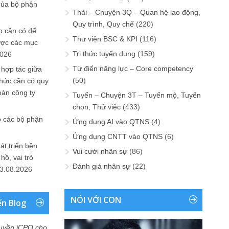
của bộ phận
Thải – Chuyện 3Q – Quan hệ lao động,
Quy trình, Quy chế
(220)
 cần có để
Thư viện BSC & KPI
(116)
ược các mục
Tri thức tuyển dụng
(159)
2026
Từ điển năng lực – Core competency
 hợp tác giữa
(50)
chức cần có quy
oàn công ty
Tuyển – Chuyện 3T – Tuyển mộ, Tuyển
chọn, Thử việc
(433)
o các bộ phận
Ứng dụng AI vào QTNS
(4)
Ứng dụng CNTT vào QTNS
(6)
át triển bền
Vui cười nhân sự
(86)
ồ, vai trò
Đánh giá nhân sự
(22)
3.08.2026
NÓI VỚI CON
ển Blog
uyền iCPO cho