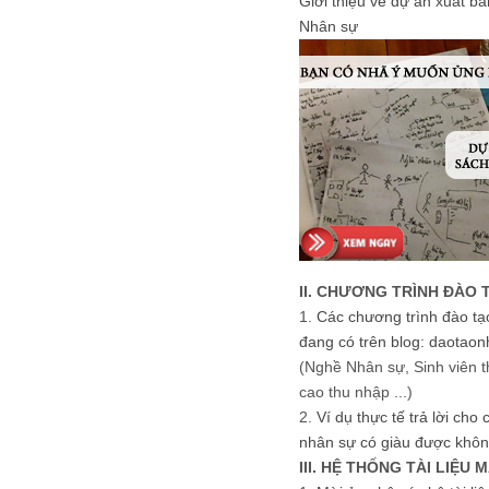
Giới thiệu về dự án xuất b
Nhân sự
II. CHƯƠNG TRÌNH ĐÀO 
1.
Các chương trình đào tạ
đang có trên blog: daotaon
(Nghề Nhân sự, Sinh viên t
cao thu nhập ...)
2.
Ví dụ thực tế trả lời cho
nhân sự có giàu được khôn
III. HỆ THỐNG TÀI LIỆU 