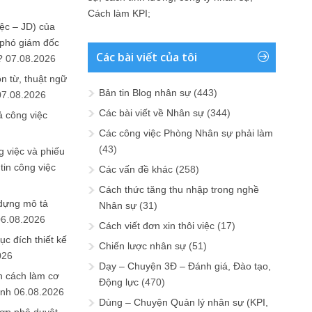
Cách làm KPI
;
ệc – JD) của
 phó giám đốc
Các bài viết của tôi
?
07.08.2026
n từ, thuật ngữ
Bản tin Blog nhân sự
(443)
07.08.2026
Các bài viết về Nhân sự
(344)
ả công việc
Các công việc Phòng Nhân sự phải làm
(43)
 việc và phiếu
tin công việc
Các vấn đề khác
(258)
Cách thức tăng thu nhập trong nghề
 dựng mô tả
Nhân sự
(31)
06.08.2026
Cách viết đơn xin thôi việc
(17)
ục đích thiết kế
Chiến lược nhân sự
(51)
026
Dạy – Chuyện 3Đ – Đánh giá, Đào tạo,
n cách làm cơ
Động lực
(470)
anh
06.08.2026
Dùng – Chuyện Quản lý nhân sự (KPI,