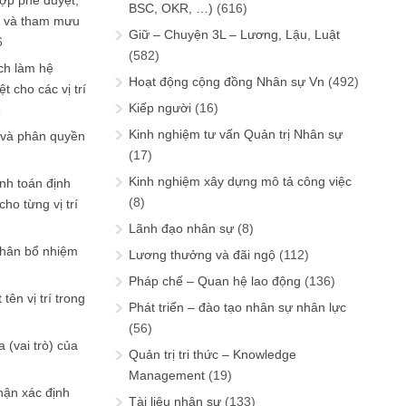
ợp phê duyệt,
BSC, OKR, …)
(616)
in và tham mưu
Giữ – Chuyện 3L – Lương, Lậu, Luật
6
(582)
ch làm hệ
Hoạt động cộng đồng Nhân sự Vn
(492)
t cho các vị trí
Kiếp người
(16)
6
Kinh nghiệm tư vấn Quản trị Nhân sự
 và phân quyền
(17)
Kinh nghiệm xây dựng mô tả công việc
ính toán định
(8)
ho từng vị trí
Lãnh đạo nhân sự
(8)
phân bổ nhiệm
Lương thưởng và đãi ngộ
(112)
Pháp chế – Quan hệ lao động
(136)
tên vị trí trong
Phát triển – đào tạo nhân sự nhân lực
(56)
 (vai trò) của
Quản trị tri thức – Knowledge
Management
(19)
hận xác định
Tài liệu nhân sự
(133)