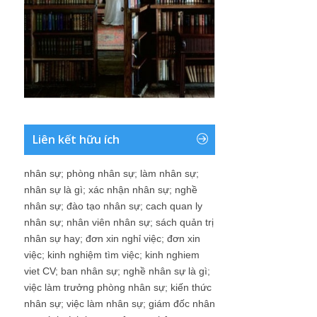
Liên kết hữu ích
nhân sự
;
phòng nhân sự
;
làm nhân sự
;
nhân sự là gì
;
xác nhận nhân sự
;
nghề
nhân sự
;
đào tạo nhân sự
;
cach quan ly
nhân sự
;
nhân viên nhân sự
;
sách quản trị
nhân sự hay
;
đơn xin nghỉ việc
;
đơn xin
việc
;
kinh nghiệm tìm việc
;
kinh nghiem
viet CV
;
ban nhân sự
;
nghề nhân sự là gì
;
việc làm trưởng phòng nhân sự
;
kiến thức
nhân sự
;
việc làm nhân sự
;
giám đốc nhân