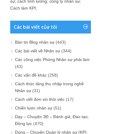
sự
;
cách tính lương
;
công ty nhân sự
;
Cách làm KPI
;
Các bài viết của tôi
Bản tin Blog nhân sự
(443)
Các bài viết về Nhân sự
(344)
Các công việc Phòng Nhân sự phải làm
(43)
Các vấn đề khác
(258)
Cách thức tăng thu nhập trong nghề
Nhân sự
(31)
Cách viết đơn xin thôi việc
(17)
Chiến lược nhân sự
(51)
Dạy – Chuyện 3Đ – Đánh giá, Đào tạo,
Động lực
(470)
Dùng – Chuyện Quản lý nhân sự (KPI,