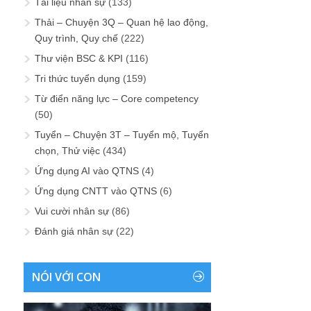
Tài liệu nhân sự
(133)
Thải – Chuyện 3Q – Quan hệ lao động,
Quy trình, Quy chế
(222)
Thư viện BSC & KPI
(116)
Tri thức tuyển dụng
(159)
Từ điển năng lực – Core competency
(50)
Tuyển – Chuyện 3T – Tuyển mộ, Tuyển
chọn, Thử việc
(434)
Ứng dụng AI vào QTNS
(4)
Ứng dụng CNTT vào QTNS
(6)
Vui cười nhân sự
(86)
Đánh giá nhân sự
(22)
NÓI VỚI CON