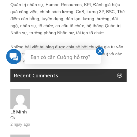
Quản trị nhân sự, Human Resources, KPI, Đánh giá hiệu
quả công việc, chính sách lương, CnB, lương 3P, BSC, Thẻ
điểm cân bằng, tuyển dụng, đào tạo, lương thưởng, đãi
ngộ, nhân sự, tổ chức, cơ cấu tổ chức, hệ thống Quản trị
Nhân sự, trưởng phòng Nhân sự, tái tạo tổ chức
Những bài viết tại blog được chia sẻ bởi chuyên gia tư vấn
Quản trị Nhân sự Nguyễn Hùng Cường (
giới thiệu
) và các
Bạn có cần Cường hỗ trợ?
thành viên khác trong cộng đồng Nhân sự.
Recent Comments
Lê Minh
Ok
2 ngày ago