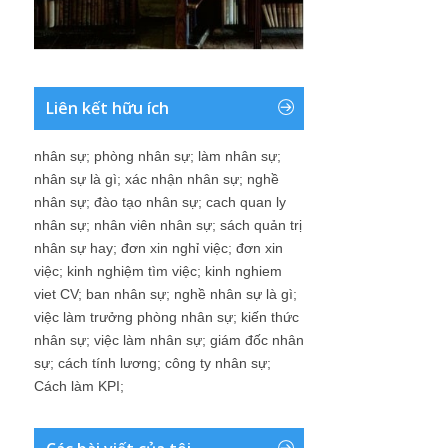
Liên kết hữu ích
nhân sự
;
phòng nhân sự
;
làm nhân sự
;
nhân sự là gì
;
xác nhận nhân sự
;
nghề
nhân sự
;
đào tạo nhân sự
;
cach quan ly
nhân sự
;
nhân viên nhân sự
;
sách quản trị
nhân sự hay
;
đơn xin nghỉ việc
;
đơn xin
việc
;
kinh nghiệm tìm việc
;
kinh nghiem
viet CV
;
ban nhân sự
;
nghề nhân sự là gì
;
việc làm trưởng phòng nhân sự
;
kiến thức
nhân sự
;
việc làm nhân sự
;
giám đốc nhân
sự
;
cách tính lương
;
công ty nhân sự
;
Cách làm KPI
;