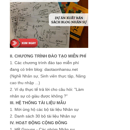
II. CHƯƠNG TRÌNH ĐÀO TẠO MIỄN PHÍ
1.
Các chương trình đào tạo miễn phí
đang có trên blog: daotaonhansu.net
(Nghề Nhân sự, Sinh viên thực tập, Nâng
cao thu nhập ...)
2.
Ví dụ thực tế trả lời cho câu hỏi: "Làm
nhân sự có giàu được không ?"
III. HỆ THỐNG TÀI LIỆU MẪU
1.
Mời ủng hộ các bộ tài liệu Nhân sự
2.
Danh sách 30 bộ tài liệu Nhân sự
IV. HOẠT ĐỘNG CỘNG ĐỒNG
1.
HR Groups - Các nhóm Nhân sự