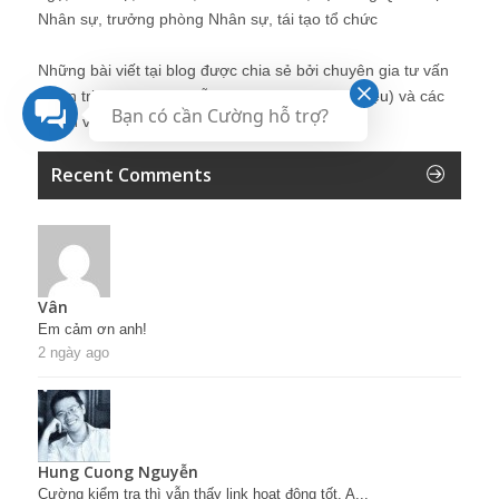
Nhân sự, trưởng phòng Nhân sự, tái tạo tổ chức
Những bài viết tại blog được chia sẻ bởi chuyên gia tư vấn
Quản trị Nhân sự Nguyễn Hùng Cường (
giới thiệu
) và các
Bạn có cần Cường hỗ trợ?
thành viên khác trong cộng đồng Nhân sự.
Recent Comments
Vân
Em cảm ơn anh!
2 ngày ago
Hung Cuong Nguyễn
Cường kiểm tra thì vẫn thấy link hoạt động tốt. A...