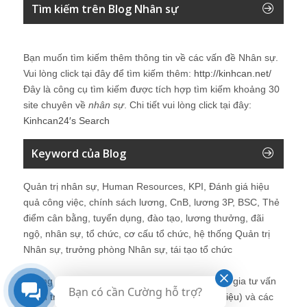
Tìm kiếm trên Blog Nhân sự
Bạn muốn tìm kiếm thêm thông tin về các vấn đề
Nhân sự
.
Vui lòng click tại đây để tìm kiếm thêm:
http://kinhcan.net/
Đây là công cụ tìm kiếm được tích hợp tìm kiếm khoảng 30
site chuyên về
nhân sự
. Chi tiết vui lòng click tại đây:
Kinhcan24′s Search
Keyword của Blog
Quản trị nhân sự, Human Resources, KPI, Đánh giá hiệu
quả công việc, chính sách lương, CnB, lương 3P, BSC, Thẻ
điểm cân bằng, tuyển dụng, đào tạo, lương thưởng, đãi
ngộ, nhân sự, tổ chức, cơ cấu tổ chức, hệ thống Quản trị
Nhân sự, trưởng phòng Nhân sự, tái tạo tổ chức
Những bài viết tại blog được chia sẻ bởi chuyên gia tư vấn
Bạn có cần Cường hỗ trợ?
Quản trị Nhân sự Nguyễn Hùng Cường (
giới thiệu
) và các