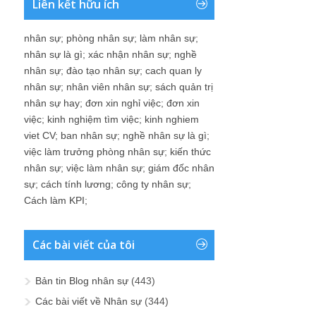
Liên kết hữu ích
nhân sự
;
phòng nhân sự
;
làm nhân sự
;
nhân sự là gì
;
xác nhận nhân sự
;
nghề
nhân sự
;
đào tạo nhân sự
;
cach quan ly
nhân sự
;
nhân viên nhân sự
;
sách quản trị
nhân sự hay
;
đơn xin nghỉ việc
;
đơn xin
việc
;
kinh nghiệm tìm việc
;
kinh nghiem
viet CV
;
ban nhân sự
;
nghề nhân sự là gì
;
việc làm trưởng phòng nhân sự
;
kiến thức
nhân sự
;
việc làm nhân sự
;
giám đốc nhân
sự
;
cách tính lương
;
công ty nhân sự
;
Cách làm KPI
;
Các bài viết của tôi
Bản tin Blog nhân sự
(443)
Các bài viết về Nhân sự
(344)