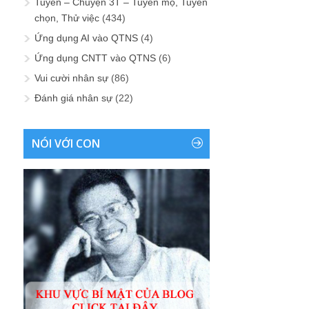
Tuyển – Chuyện 3T – Tuyển mộ, Tuyển
chọn, Thử việc
(434)
Ứng dụng AI vào QTNS
(4)
Ứng dụng CNTT vào QTNS
(6)
Vui cười nhân sự
(86)
Đánh giá nhân sự
(22)
NÓI VỚI CON